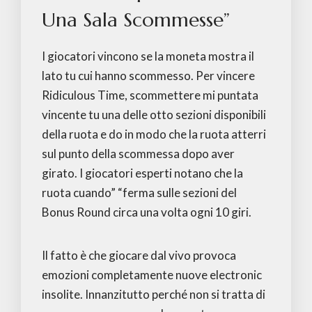
Una Sala Scommesse”
I giocatori vincono se la moneta mostra il
lato tu cui hanno scommesso. Per vincere
Ridiculous Time, scommettere mi puntata
vincente tu una delle otto sezioni disponibili
della ruota e do in modo che la ruota atterri
sul punto della scommessa dopo aver
girato. I giocatori esperti notano che la
ruota cuando” “ferma sulle sezioni del
Bonus Round circa una volta ogni 10 giri.
Il fatto è che giocare dal vivo provoca
emozioni completamente nuove electronic
insolite. Innanzitutto perché non si tratta di