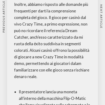
PREVIOUS ARTICLE
Inoltre, abbiamo risposto alle domande più
NEXT ARTICLE
frequenti per darti la comprensione
completa del gioco. Il gioco per casinò dal
vivo Crazy Time, a primo espressione, non
può no ricordare il referencia Dream
Catcher, anch’esso caratterizzato da mi
ruota della éxito suddivisa in segmenti
colorati. Alcuni casinò offrono la possibilità
di giocare a new Crazy Time in modalità
demo, permettendo ai giocatori dalam
familiarizzare con elle gioco senza rischiare
denaro reale.
Il presentatore lancia una moneta
all’interno della macchina Flip-O-Matic
che llega visualizzata sulla schermata e la