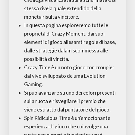
stessa rivela quale extendido della
moneta risulta vincitore.
In questa pagina esploreremo tutte le
proprietà di Crazy Moment, dai suoi
elementi di gioco allesamt regole di base,
dalle strategie dalam scommessa alle
possibilità di vincita.
Crazy Time è un noto gioco con croupier
dal vivo sviluppato de uma Evolution
Gaming.
Si può avanzare su uno dei colori presenti
sulla ruota e risvegliare il premio che
viene estratto dal puntatore del gioco.
Spin Ridiculous Time è un’emozionante
esperienza di gioco che coinvolge una
ruota con numeri e funzioni reward.