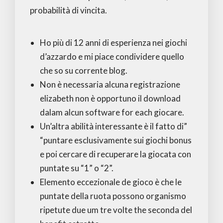
probabilità di vincita.
Ho più di 12 anni di esperienza nei giochi
d’azzardo e mi piace condividere quello
che so su corrente blog.
Non è necessaria alcuna registrazione
elizabeth non è opportuno il download
dalam alcun software for each giocare.
Un’altra abilità interessante è il fatto di”
“puntare esclusivamente sui giochi bonus
e poi cercare di recuperare la giocata con
puntate su “1” o “2”.
Elemento eccezionale de gioco è che le
puntate della ruota possono organismo
ripetute due um tre volte the seconda del