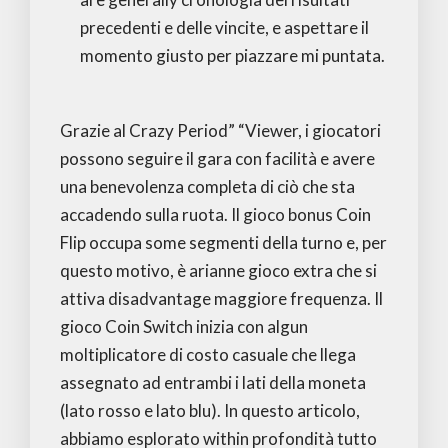
precedenti e delle vincite, e aspettare il
momento giusto per piazzare mi puntata.
Grazie al Crazy Period” “Viewer, i giocatori
possono seguire il gara con facilità e avere
una benevolenza completa di ciò che sta
accadendo sulla ruota. Il gioco bonus Coin
Flip occupa some segmenti della turno e, per
questo motivo, è arianne gioco extra che si
attiva disadvantage maggiore frequenza. Il
gioco Coin Switch inizia con algun
moltiplicatore di costo casuale che llega
assegnato ad entrambi i lati della moneta
(lato rosso e lato blu). In questo articolo,
abbiamo esplorato within profondità tutto