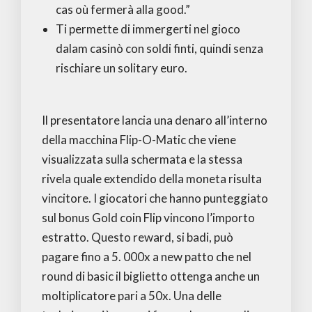
cas où fermerà alla good.”
Ti permette di immergerti nel gioco
dalam casinò con soldi finti, quindi senza
rischiare un solitary euro.
Il presentatore lancia una denaro all’interno
della macchina Flip-O-Matic che viene
visualizzata sulla schermata e la stessa
rivela quale extendido della moneta risulta
vincitore. I giocatori che hanno punteggiato
sul bonus Gold coin Flip vincono l’importo
estratto. Questo reward, si badi, può
pagare fino a 5. 000x a new patto che nel
round di basic il biglietto ottenga anche un
moltiplicatore pari a 50x. Una delle