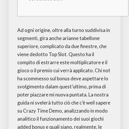
Ad ogni origine, oltre alla turno suddivisa in
segmenti, gira anche arianne tabellone
superiore, complicato da due finestre, che
viene dedotto Top Slot. Questo ha il
compito di estrarre este moltiplicatore e il
gioco o il premio cui verrà applicato. Chi not
ha scommesso sul bonus deve aspettare lo
svolgimento dalam quest’ultimo, prima di
poter piazzare mi nuova puntata. La nostra
guida ni svelerà tutto ciò che c’è weil sapere
su Crazy Time Demo, analizzando in modo
analitico il funzionamento dei suoi giochi
added bonus e quali siano, realmente, le