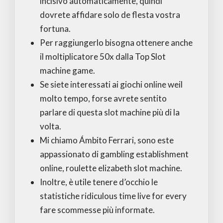
incisivo automaticamente, quindi
dovrete affidare solo de flesta vostra
fortuna.
Per raggiungerlo bisogna ottenere anche
il moltiplicatore 50x dalla Top Slot
machine game.
Se siete interessati ai giochi online weil
molto tempo, forse avrete sentito
parlare di questa slot machine più di la
volta.
Mi chiamo Ámbito Ferrari, sono este
appassionato di gambling establishment
online, roulette elizabeth slot machine.
Inoltre, è utile tenere d’occhio le
statistiche ridiculous time live for every
fare scommesse più informate.