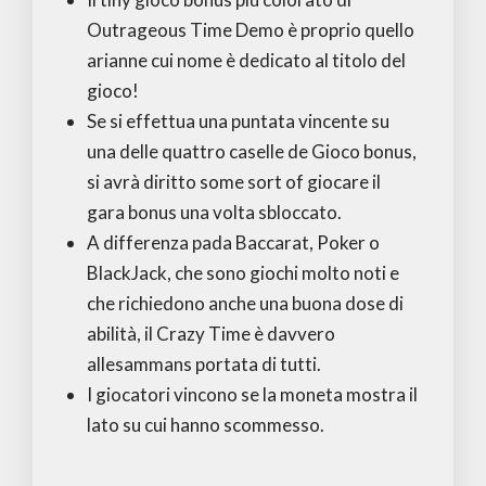
Outrageous Time Demo è proprio quello
arianne cui nome è dedicato al titolo del
gioco!
Se si effettua una puntata vincente su
una delle quattro caselle de Gioco bonus,
si avrà diritto some sort of giocare il
gara bonus una volta sbloccato.
A differenza pada Baccarat, Poker o
BlackJack, che sono giochi molto noti e
che richiedono anche una buona dose di
abilità, il Crazy Time è davvero
allesammans portata di tutti.
I giocatori vincono se la moneta mostra il
lato su cui hanno scommesso.