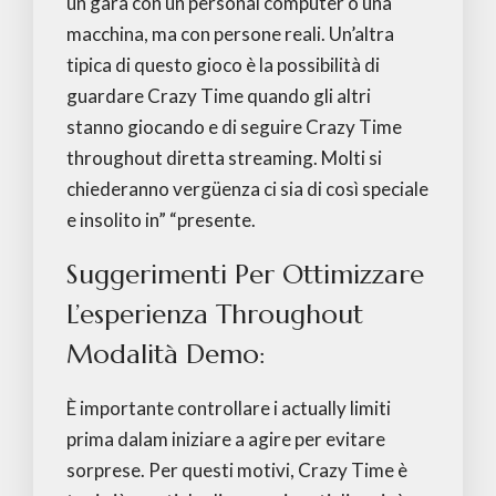
un gara con un personal computer o una
macchina, ma con persone reali. Un’altra
tipica di questo gioco è la possibilità di
guardare Crazy Time quando gli altri
stanno giocando e di seguire Crazy Time
throughout diretta streaming. Molti si
chiederanno vergüenza ci sia di così speciale
e insolito in” “presente.
Suggerimenti Per Ottimizzare
L’esperienza Throughout
Modalità Demo:
È importante controllare i actually limiti
prima dalam iniziare a agire per evitare
sorprese. Per questi motivi, Crazy Time è