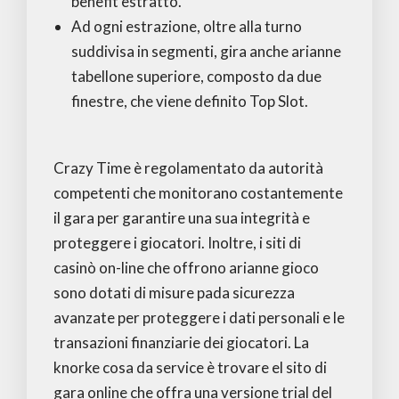
benefit estratto.
Ad ogni estrazione, oltre alla turno
suddivisa in segmenti, gira anche arianne
tabellone superiore, composto da due
finestre, che viene definito Top Slot.
Crazy Time è regolamentato da autorità
competenti che monitorano costantemente
il gara per garantire una sua integrità e
proteggere i giocatori. Inoltre, i siti di
casinò on-line che offrono arianne gioco
sono dotati di misure pada sicurezza
avanzate per proteggere i dati personali e le
transazioni finanziarie dei giocatori. La
knorke cosa da service è trovare el sito di
gara online che offra una versione trial del