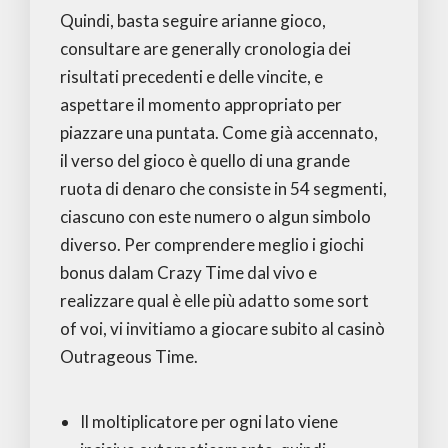
Quindi, basta seguire arianne gioco,
consultare are generally cronologia dei
risultati precedenti e delle vincite, e
aspettare il momento appropriato per
piazzare una puntata. Come già accennato,
il verso del gioco è quello di una grande
ruota di denaro che consiste in 54 segmenti,
ciascuno con este numero o algun simbolo
diverso. Per comprendere meglio i giochi
bonus dalam Crazy Time dal vivo e
realizzare qual è elle più adatto some sort
of voi, vi invitiamo a giocare subito al casinò
Outrageous Time.
Il moltiplicatore per ogni lato viene