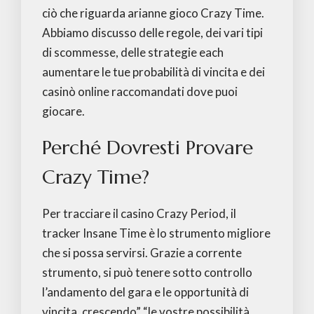
ciò che riguarda arianne gioco Crazy Time.
Abbiamo discusso delle regole, dei vari tipi
di scommesse, delle strategie each
aumentare le tue probabilità di vincita e dei
casinò online raccomandati dove puoi
giocare.
Perché Dovresti Provare
Crazy Time?
Per tracciare il casino Crazy Period, il
tracker Insane Time è lo strumento migliore
che si possa servirsi. Grazie a corrente
strumento, si può tenere sotto controllo
l’andamento del gara e le opportunità di
vincita, crescendo” “le vostre possibilità