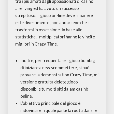
tra i più amati dagli appassionati di casinò
are living ed ha avuto un successo
strepitoso. Il gioco on-line deve rimanere
este divertimento, non andarsene che si
trasformi in ossessione. In base alle
statistiche, i moltiplicatori hanno le vincite
migliori in Crazy Time.
Inoltre, per frequentare il gioco bombig
di iniziare a new scommettere, si può
provare la demonstration Crazy Time, mi
versione gratuita delete gioco
disponibile tu molti siti dalam casinò
online.
L’obiettivo principale del gioco è
indovinare in quale parte la ruota dans le