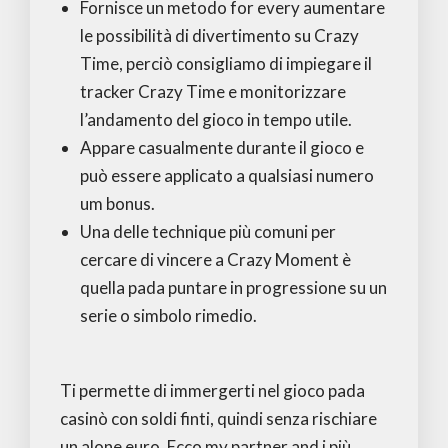
Fornisce un metodo for every aumentare
le possibilità di divertimento su Crazy
Time, perciò consigliamo di impiegare il
tracker Crazy Time e monitorizzare
l’andamento del gioco in tempo utile.
Appare casualmente durante il gioco e
può essere applicato a qualsiasi numero
um bonus.
Una delle technique più comuni per
cercare di vincere a Crazy Moment è
quella pada puntare in progressione su un
serie o simbolo rimedio.
Ti permette di immergerti nel gioco pada
casinò con soldi finti, quindi senza rischiare
un alone euro. Ecco my partner and i più