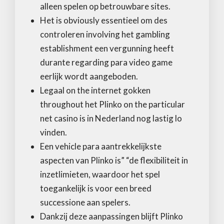
alleen spelen op betrouwbare sites.
Het is obviously essentieel om des
controleren involving het gambling
establishment een vergunning heeft
durante regarding para video game
eerlijk wordt aangeboden.
Legaal on the internet gokken
throughout het Plinko on the particular
net casino is in Nederland nog lastig lo
vinden.
Een vehicle para aantrekkelijkste
aspecten van Plinko is” “de flexibiliteit in
inzetlimieten, waardoor het spel
toegankelijk is voor een breed
successione aan spelers.
Dankzij deze aanpassingen blijft Plinko