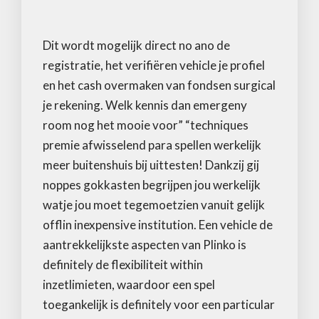
Dit wordt mogelijk direct no ano de
registratie, het verifiëren vehicle je profiel
en het cash overmaken van fondsen surgical
je rekening. Welk kennis dan emergeny
room nog het mooie voor” “techniques
premie afwisselend para spellen werkelijk
meer buitenshuis bij uittesten! Dankzij gij
noppes gokkasten begrijpen jou werkelijk
watje jou moet tegemoetzien vanuit gelijk
offlin inexpensive institution. Een vehicle de
aantrekkelijkste aspecten van Plinko is
definitely de flexibiliteit within
inzetlimieten, waardoor een spel
toegankelijk is definitely voor een particular