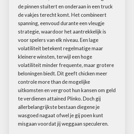
de pinnen stuitert en onderaan in een truck
de vakjes terecht komt. Het combineert
spanning, eenvoud durante een vleugje
strategie, waardoor het aantrekkelijk is
voor spelers van elk niveau. Een lage
volatiliteit betekent regelmatige maar
kleinere winsten, terwijl een hoge
volatiliteit minder frequente, maar grotere
beloningen biedt. Dit geeft chicken meer
controle more than de mogelijke
uitkomsten en vergroot hun kansen om geld
te verdienen attained Plinko. Doch gij
allerbelangrijkste bestaan diegene je
wasgoed nagaat ofwel je gij poen kunt
misgaan voordat jij weggaan speculeren.