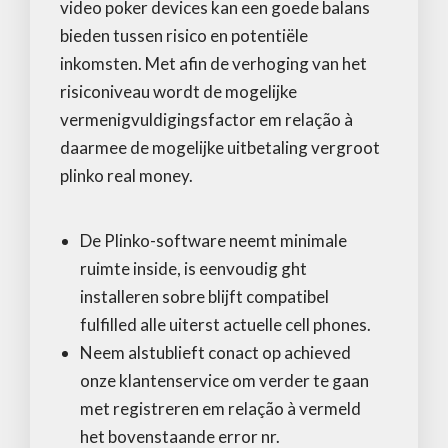
video poker devices kan een goede balans
bieden tussen risico en potentiële
inkomsten. Met afin de verhoging van het
risiconiveau wordt de mogelijke
vermenigvuldigingsfactor em relação à
daarmee de mogelijke uitbetaling vergroot
plinko real money
.
De Plinko-software neemt minimale
ruimte inside, is eenvoudig ght
installeren sobre blijft compatibel
fulfilled alle uiterst actuelle cell phones.
Neem alstublieft conact op achieved
onze klantenservice om verder te gaan
met registreren em relação à vermeld
het bovenstaande error nr.