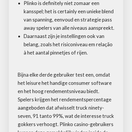
Plinko is definitely niet zomaar een
kansspel; het is certainly een unieke blend
van spanning, eenvoud en strategie pass
away spelers van alle niveaus aanspreekt.
Daarnaast zijn je instellingen ook van
belang, zoals het risiconiveau em relação
à het aantal pinnetjes of rijen.
Bijna elke derde gebruiker test een, omdat
het leisure het handige consumer software
en het hoog rendementsniveau biedt.
Spelers krijgen het rendementspercentage
aangeboden dat afwisselt truck ninety-
seven, 91 tanto 99%, wat de interesse truck
gokkers verhoogt. Plinko casino-gebruikers