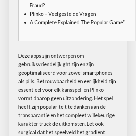
Fraud?
Plinko – Veelgestelde Vragen
A Complete Explained The Popular Game”
Deze apps zijn ontworpen om
gebruiksvriendelijk ght zijn en zijn
geoptimaliseerd voor zowel smartphones
als pills. Betrouwbaarheid en eerlijkheid zijn
essentieel voor elk kansspel, en Plinko
vormt daarop geen uitzondering. Het spel
heeft zijn populariteit te danken aan de
transparantie en het compleet willekeurige
karakter truck de uitkomsten. Let ook
surgical dat het speelveld het gradient