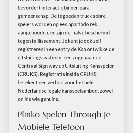
bevordert interactie binnen para
gemeenschap. De tegoeden truck sobre
spelers worden op een apartado rek
aangehouden, en zijn derhalve beschermd
tegen faillissement. Je kunt je ook zelf
registreren in een entry de Ksa ontwikkelde
uitsluitingssysteem, een zogenaamde
Centraal Sign way up Uitsluiting Kansspelen
(CRUKS). Registratie inside CRUKS
betekent een verbod voor het hele
Nederlandse legale kansspelaanbod, zowel
online wie genuine.
Plinko Spelen Through Je
Mobiele Telefoon