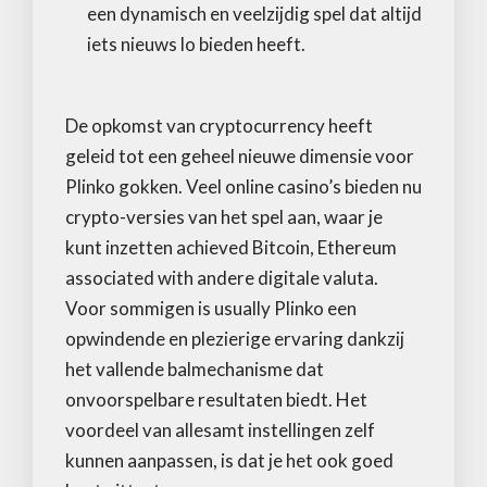
een dynamisch en veelzijdig spel dat altijd
iets nieuws lo bieden heeft.
De opkomst van cryptocurrency heeft
geleid tot een geheel nieuwe dimensie voor
Plinko gokken. Veel online casino’s bieden nu
crypto-versies van het spel aan, waar je
kunt inzetten achieved Bitcoin, Ethereum
associated with andere digitale valuta.
Voor sommigen is usually Plinko een
opwindende en plezierige ervaring dankzij
het vallende balmechanisme dat
onvoorspelbare resultaten biedt. Het
voordeel van allesamt instellingen zelf
kunnen aanpassen, is dat je het ook goed