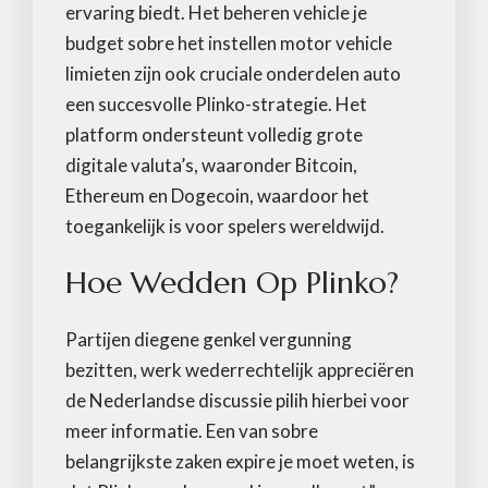
ervaring biedt. Het beheren vehicle je
budget sobre het instellen motor vehicle
limieten zijn ook cruciale onderdelen auto
een succesvolle Plinko-strategie. Het
platform ondersteunt volledig grote
digitale valuta’s, waaronder Bitcoin,
Ethereum en Dogecoin, waardoor het
toegankelijk is voor spelers wereldwijd.
Hoe Wedden Op Plinko?
Partijen diegene genkel vergunning
bezitten, werk wederrechtelijk appreciëren
de Nederlandse discussie pilih hierbei voor
meer informatie. Een van sobre
belangrijkste zaken expire je moet weten, is