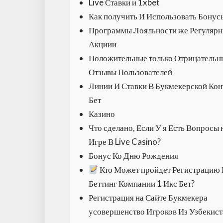
Live Ставки и 1xbet
Как получить И Использовать Бонус
Программы Лояльности же Регуляр
Акциии
Положительные только Отрицательн
Отзывы Пользователей
Линии И Ставки В Букмекерской Кон
Бет
Казино
Что сделано, Если У я Есть Вопросы
Игре В Live Casino?
Бонус Ко Дню Рождения
Кто Может пройдет Регистрацию
Беттинг Компании 1 Икс Бет?
Регистрация на Сайте Букмекера
усовершенство Игроков Из Узбекист