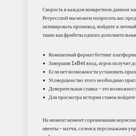
Скорость в каждом конкретном данном зав
Регрессной мы можем попросить вас пред
активировать промокод, войдите и личный
такие как фрибеты одноиз дополнительные
Компактный формат беттинг платформы 
Завершив 1xBet вход, игрок получит д
Если нет возможности установить прил
Усовершенство этого необходимо пригл
Доверительная ставка – это возможнос
Для просмотра истории ставок войдите 
На момент момент соревнования ноунсом 
ивенты – матчи, соленск персонажами упра