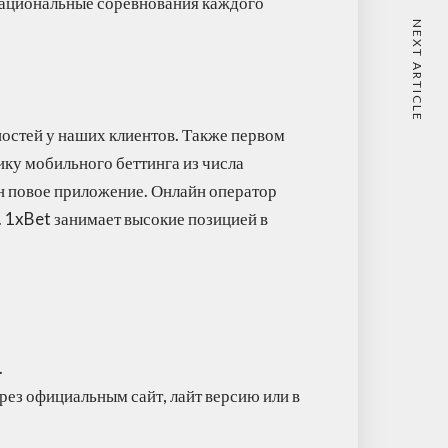
национальные соревнования каждого
NEXT ARTICLE
остей у наших клиентов. Также первом
ку мобильного беттинга из числа
он повое приложение. Онлайн оператор
. 1xBet занимает высокие позицией в
.
рез официальным сайт, лайт версию или в