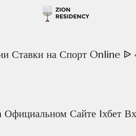
ии Ставки на Спорт Online ᐉ 
на Официальном Сайте 1хбет В