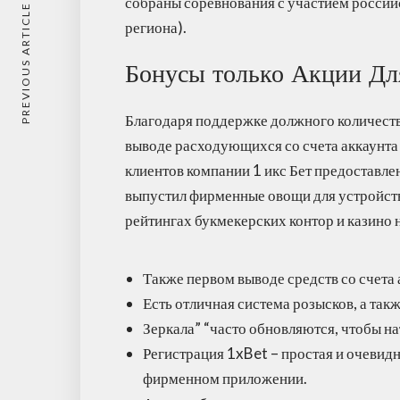
собраны соревнования с участием россий
PREVIOUS ARTICLE
региона).
Бонусы только Акции Дл
Благодаря поддержке должного количеств
выводе расходующихся со счета аккаунта
клиентов компании 1 икс Бет предоставле
выпустил фирменные овощи для устройств,
рейтингах букмекерских контор и казино 
Также первом выводе средств со счета
Есть отличная система розысков, а так
Зеркала” “часто обновляются, чтобы на
Регистрация 1xBet – простая и очевидн
фирменном приложении.