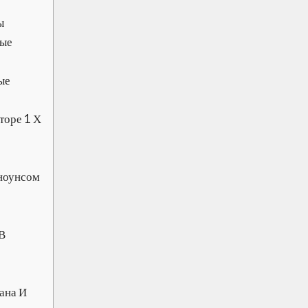
ы
ные
ые
торе 1 Х
 ноунсом
 В
ана И