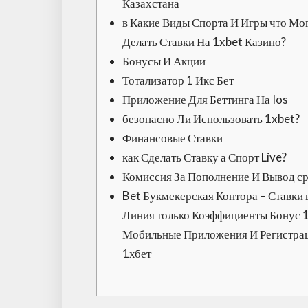
Казахстана
в Какие Виды Спорта И Игры что Мо
Делать Ставки На 1xbet Казино?
Бонусы И Акции
Тотализатор 1 Икс Бет
Приложение Для Беттинга На Ios
безопасно Ли Использовать 1xbet?
Финансовые Ставки
как Сделать Ставку а Спорт Live?
Комиссия За Пополнение И Вывод с
Bet Букмекерская Контора – Ставки 
Линия только Коэффициенты Бонус 
Мобильные Приложения И Регистрац
1хбет