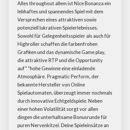
Alles throughout allem ist Nice Bonanza ein
lebhaftes und spannendes Spiel mit dem
Versprechen eines attraktiven sowie
potenziell lukrativen Spielerlebnisses.
Sowohl für Gelegenheitsspieler als auch für
Highroller schaffen die farbenfrohen
Grafiken und das dynamische Game play,
die attraktive RTP und die Opportunity
auf” “hohe Gewinne eine einladende
Atmosphäre. Pragmatic Perform, der
bekannte Hersteller von Online
Spielautomaten, überzeugt immer nochmals
durch innovative Echtgeldspiele. Neben
einer hohen Volatilität sorgt vor allen
dingen die unterhaltsame Bonusrunde für
puren Nervenkitzel. Deine Spieleinsätze an