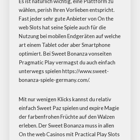
Es ist natürlich wichtig, eine Plattform zu
wählen, perish Ihren Vorlieben entspricht.
Fast jeder sehr gute Anbieter von On the
web Slots hat seine Spiele auch für die
Nutzung bei mobilen Endgeräten auf welche
art einem Tablet oder aber Smartphone
optimiert. Bei Sweet Bonanza vonseiten
Pragmatic Play vermagst du auch einfach
unterwegs spielen
https://www.sweet-
bonanza-spiele-germany.com/
.
Mit nur wenigen Klicks kannst du relativ
einfach Sweet Paz spielen und expire Magie
der farbenfrohen Früchte auf den Walzen
erleben. Der Sweet Bonanza muss in allen
On the web Casinos mit Practical Play Slots