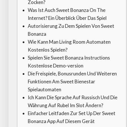
Zocken?
Was Ist Auch Sweet Bonanza On The
Internet? Ein Überblick Über Das Spiel
Autorisierung Zu Dem Spielen Von Sweet
Bonanza
Wie Kann Man Living Room Automaten
Kostenlos Spielen?
Spielen Sie Sweet Bonanza Instructions
Kostenlose Demo-version
Die Freispiele, Bonusrunden Und Weiteren
Funktionen Am Sweet Bienestar
Spielautomaten
Ich Kann Die Sprache Auf Russisch Und Die
Währung Auf Rubel Im Slot Ändern?
Einfacher Leitfaden Zur Set Up Der Sweet
Bonanza App Auf Diesem Gerät