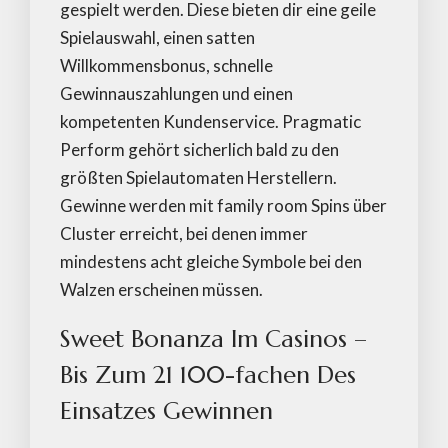
gespielt werden. Diese bieten dir eine geile
Spielauswahl, einen satten
Willkommensbonus, schnelle
Gewinnauszahlungen und einen
kompetenten Kundenservice. Pragmatic
Perform gehört sicherlich bald zu den
größten Spielautomaten Herstellern.
Gewinne werden mit family room Spins über
Cluster erreicht, bei denen immer
mindestens acht gleiche Symbole bei den
Walzen erscheinen müssen.
Sweet Bonanza Im Casinos –
Bis Zum 21 100-fachen Des
Einsatzes Gewinnen