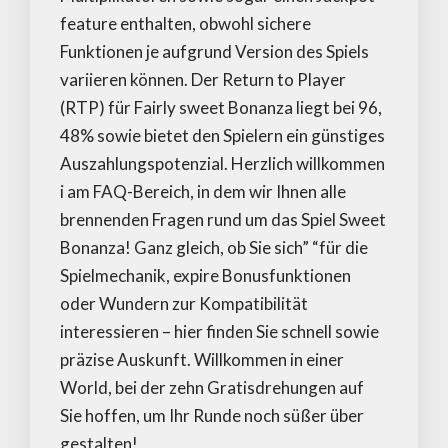
feature enthalten, obwohl sichere
Funktionen je aufgrund Version des Spiels
variieren können. Der Return to Player
(RTP) für Fairly sweet Bonanza liegt bei 96,
48% sowie bietet den Spielern ein günstiges
Auszahlungspotenzial. Herzlich willkommen
i am FAQ-Bereich, in dem wir Ihnen alle
brennenden Fragen rund um das Spiel Sweet
Bonanza! Ganz gleich, ob Sie sich” “für die
Spielmechanik, expire Bonusfunktionen
oder Wundern zur Kompatibilität
interessieren – hier finden Sie schnell sowie
präzise Auskunft. Willkommen in einer
World, bei der zehn Gratisdrehungen auf
Sie hoffen, um Ihr Runde noch süßer über
gestalten!