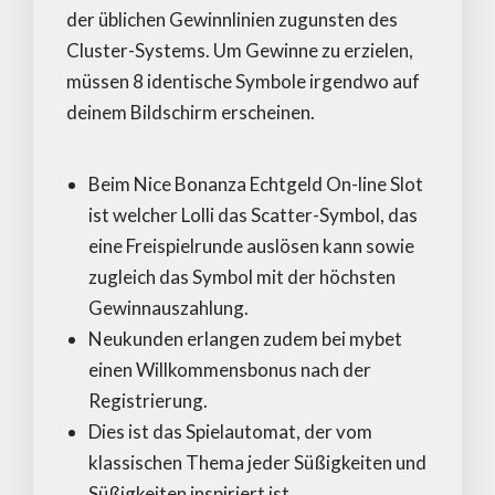
der üblichen Gewinnlinien zugunsten des
Cluster-Systems. Um Gewinne zu erzielen,
müssen 8 identische Symbole irgendwo auf
deinem Bildschirm erscheinen.
Beim Nice Bonanza Echtgeld On-line Slot
ist welcher Lolli das Scatter-Symbol, das
eine Freispielrunde auslösen kann sowie
zugleich das Symbol mit der höchsten
Gewinnauszahlung.
Neukunden erlangen zudem bei mybet
einen Willkommensbonus nach der
Registrierung.
Dies ist das Spielautomat, der vom
klassischen Thema jeder Süßigkeiten und
Süßigkeiten inspiriert ist.