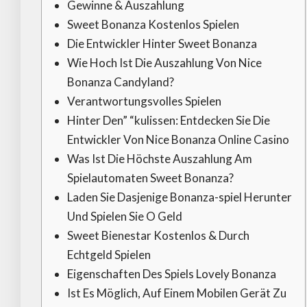
Gewinne & Auszahlung
Sweet Bonanza Kostenlos Spielen
Die Entwickler Hinter Sweet Bonanza
Wie Hoch Ist Die Auszahlung Von Nice
Bonanza Candyland?
Verantwortungsvolles Spielen
Hinter Den” “kulissen: Entdecken Sie Die
Entwickler Von Nice Bonanza Online Casino
Was Ist Die Höchste Auszahlung Am
Spielautomaten Sweet Bonanza?
Laden Sie Dasjenige Bonanza-spiel Herunter
Und Spielen Sie O Geld
Sweet Bienestar Kostenlos & Durch
Echtgeld Spielen
Eigenschaften Des Spiels Lovely Bonanza
Ist Es Möglich, Auf Einem Mobilen Gerät Zu