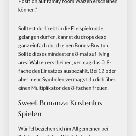
Position auf family room Walzen erscheinen
können.”
Solltest du direkt in die Freispielrunde
gelangen dürfen, kannst du drops dead
ganz einfach durch einen Bonus-Buy tun.
Sollte dieses mindestens 8-mal auf living
area Walzen erscheinen, vermag das 0, 8-
fache des Einsatzes ausbezahlt. Bei 12 oder
aber mehr Symbolen vermagst du dich über
einen Multiplikator des 8-fachen freuen.
Sweet Bonanza Kostenlos
Spielen
Würfel beziehen sich im Allgemeinen bei