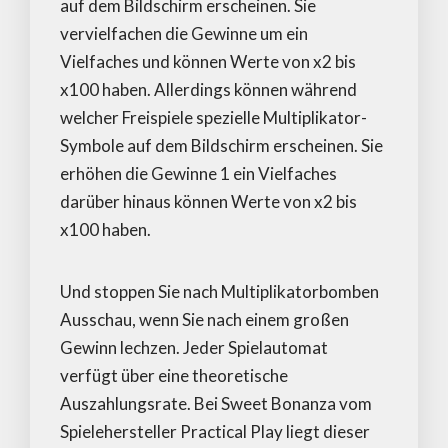
auf dem Bildschirm erscheinen. Sie
vervielfachen die Gewinne um ein
Vielfaches und können Werte von x2 bis
x100 haben. Allerdings können während
welcher Freispiele spezielle Multiplikator-
Symbole auf dem Bildschirm erscheinen. Sie
erhöhen die Gewinne 1 ein Vielfaches
darüber hinaus können Werte von x2 bis
x100 haben.
Und stoppen Sie nach Multiplikatorbomben
Ausschau, wenn Sie nach einem großen
Gewinn lechzen. Jeder Spielautomat
verfügt über eine theoretische
Auszahlungsrate. Bei Sweet Bonanza vom
Spielehersteller Practical Play liegt dieser