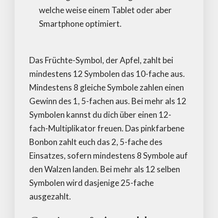
welche weise einem Tablet oder aber
Smartphone optimiert.
Das Früchte-Symbol, der Apfel, zahlt bei
mindestens 12 Symbolen das 10-fache aus.
Mindestens 8 gleiche Symbole zahlen einen
Gewinn des 1, 5-fachen aus. Bei mehr als 12
Symbolen kannst du dich über einen 12-
fach-Multiplikator freuen. Das pinkfarbene
Bonbon zahlt euch das 2, 5-fache des
Einsatzes, sofern mindestens 8 Symbole auf
den Walzen landen. Bei mehr als 12 selben
Symbolen wird dasjenige 25-fache
ausgezahlt.