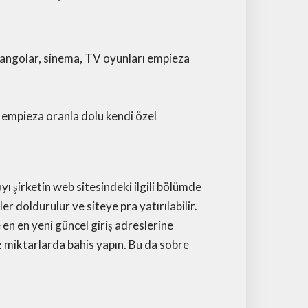
iyangolar, sinema, TV oyunları empieza
 empieza oranla dolu kendi özel
ı şirketin web sitesindeki ilgili bölümde
er doldurulur ve siteye pra yatırılabilir.
en en yeni güncel giriş adreslerine
 miktarlarda bahis yapın. Bu da sobre