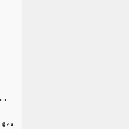
eden
ığıyla