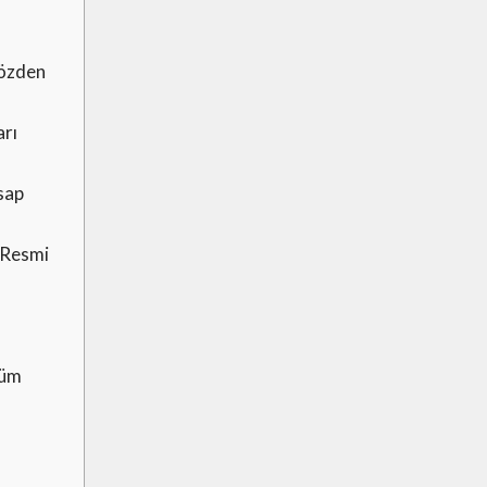
Gözden
arı
sap
 Resmi
Tüm