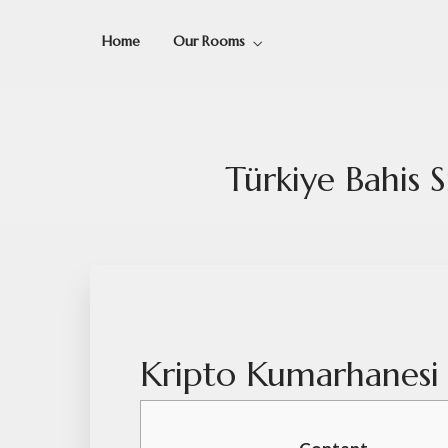
Home
Our Rooms
Türkiye Bahis S
Kripto Kumarhanesi 