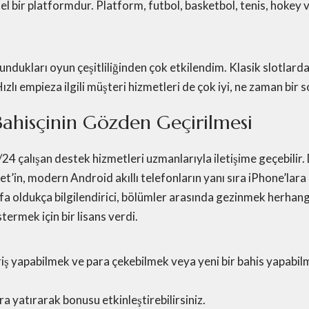
 bir platformdur. Platform, futbol, basketbol, tenis, hokey ve
dukları oyun çeşitliliğinden çok etkilendim. Klasik slotlard
zlı empieza ilgili müşteri hizmetleri de çok iyi, ne zaman bir s
Bahisçinin Gözden Geçirilmesi
7/24 çalışan destek hizmetleri uzmanlarıyla iletişime geçebilir
et’in, modern Android akıllı telefonların yanı sıra iPhone’lar
a oldukça bilgilendirici, bölümler arasında gezinmek herhang
ermek için bir lisans verdi.
giriş yapabilmek ve para çekebilmek veya yeni bir bahis yapabi
 yatırarak bonusu etkinleştirebilirsiniz.