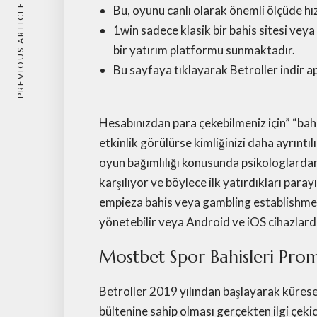
PREVIOUS ARTICLE
Bu, oyunu canlı olarak önemli ölçüde h
1win sadece klasik bir bahis sitesi ve
bir yatırım platformu sunmaktadır.
Bu sayfaya tıklayarak Betroller indir apk
Hesabınızdan para çekebilmeniz için” “bah
etkinlik görülürse kimliğinizi daha ayrıntıl
oyun bağımlılığı konusunda psikologlardan 
karşılıyor ve böylece ilk yatırdıkları paray
empieza bahis veya gambling establishment
yönetebilir veya Android ve iOS cihazlarda
Mostbet Spor Bahisleri Pro
Betroller 2019 yılından başlayarak küresel
bültenine sahip olması gerçekten ilgi çekici