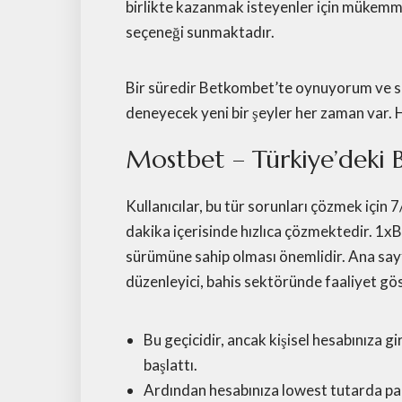
birlikte kazanmak isteyenler için mükemmel
seçeneği sunmaktadır.
Bir süredir Betkombet’te oynuyorum ve sun
deneyecek yeni bir şeyler her zaman var. Hı
Mostbet – Türkiye’deki 
Kullanıcılar, bu tür sorunları çözmek için 
dakika içerisinde hızlıca çözmektedir. 1xB
sürümüne sahip olması önemlidir. Ana sayf
düzenleyici, bahis sektöründe faaliyet göst
Bu geçicidir, ancak kişisel hesabınıza 
başlattı.
Ardından hesabınıza lowest tutarda para