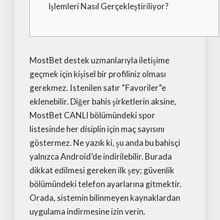
Işlemleri Nasıl Gerçekleştiriliyor?
MostBet destek uzmanlarıyla iletişime
geçmek için kişisel bir profiliniz olması
gerekmez. İstenilen satır “Favoriler”e
eklenebilir. Diğer bahis şirketlerin aksine,
MostBet CANLI bölümündeki spor
listesinde her disiplin için maç sayısını
göstermez. Ne yazık ki, şu anda bu bahisçi
yalnızca Android’de indirilebilir. Burada
dikkat edilmesi gereken ilk şey; güvenlik
bölümündeki telefon ayarlarına gitmektir.
Orada, sistemin bilinmeyen kaynaklardan
uygulama indirmesine izin verin.