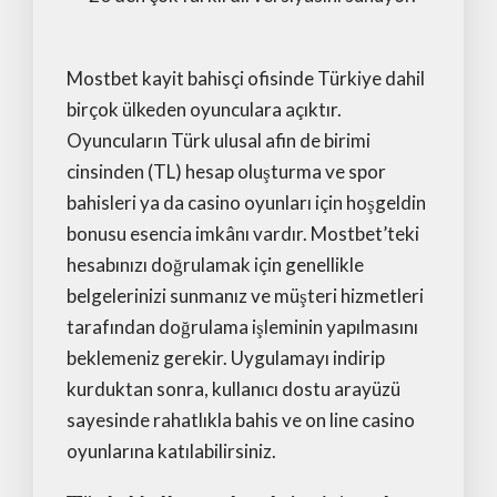
Mostbet kayit bahisçi ofisinde Türkiye dahil
birçok ülkeden oyunculara açıktır.
Oyuncuların Türk ulusal afin de birimi
cinsinden (TL) hesap oluşturma ve spor
bahisleri ya da casino oyunları için hoşgeldin
bonusu esencia imkânı vardır. Mostbet’teki
hesabınızı doğrulamak için genellikle
belgelerinizi sunmanız ve müşteri hizmetleri
tarafından doğrulama işleminin yapılmasını
beklemeniz gerekir. Uygulamayı indirip
kurduktan sonra, kullanıcı dostu arayüzü
sayesinde rahatlıkla bahis ve on line casino
oyunlarına katılabilirsiniz.