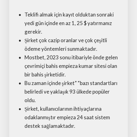
Teklifi almak için kayıt olduktan sonraki
yedi gün içinde en az 1, 25 $ yatırmanız
gerekir.
Şirket çok cazip oranlar ve çok çeşitli
ödeme yöntemleri sunmaktadır.
Mostbet, 2023 sonu itibariyle önde gelen
çevrimiçi bahis empieza kumar sitesi olan
bir bahis şirketidir.
Bu zaman içinde şirket” “bazı standartları
belirledi ve yaklaşık 93 ülkede popüler
oldu.
Şirket, kullanıcılarının ihtiyaçlarına
odaklanmıştır empieza 24 saat sistem
destek sağlamaktadır.