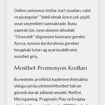
Online casinomuz slotlar, kart oyunları, rulet
ve piyangolar” “dahil olmak üzere çok çeşitli
oyun seçenekleri sunmaktadır. Bunu
yapmak için, oyun alanının altındaki
“Otomatik” düğmesine basmanız gerekir.
Ayrıca, oyunun durdurulması gereken
hesaptaki tutarı ag ayarlayabilirsiniz
mostbet giriş
.
Mostbet Promosyon Kodları
Bu nedenle, profilinizi kaybetme ihtimaliniz
olduğu için bu yöntemi Mostbet’teki en
güvenli olarak adlandıramadık. NetEnt,
Microgaming, Pragmatic Play ve Evoplay