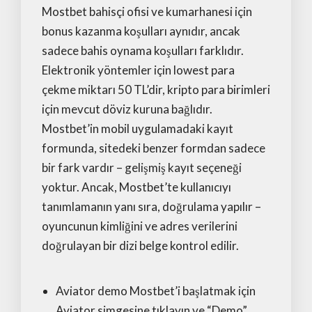
Mostbet bahisçi ofisi ve kumarhanesi için
bonus kazanma koşulları aynıdır, ancak
sadece bahis oynama koşulları farklıdır.
Elektronik yöntemler için lowest para
çekme miktarı 50 TL’dir, kripto para birimleri
için mevcut döviz kuruna bağlıdır.
Mostbet’in mobil uygulamadaki kayıt
formunda, sitedeki benzer formdan sadece
bir fark vardır – gelişmiş kayıt seçeneği
yoktur. Ancak, Mostbet’te kullanıcıyı
tanımlamanın yanı sıra, doğrulama yapılır –
oyuncunun kimliğini ve adres verilerini
doğrulayan bir dizi belge kontrol edilir.
Aviator demo Mostbet’i başlatmak için
Aviator simgesine tıklayın ve “Demo”