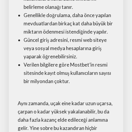
belirleme olanağı tanır.
Genellikle doğrulama, daha önce yapılan
mevduatlardan birkaç kat daha büyük bir
miktarın ödenmesi istendiğinde yapılır.
Güncel giriş adresini, resmi web siteye
veya sosyal medya hesaplarına giriş
yaparak öğrenebilirsiniz.
Verilen bilgilere göre Mostbet’in resmi
sitesinde kayıt olmuş kullanıcıların sayısı
bir milyondan çoktur.
Aynı zamanda, uçak eine kadar uzun uçarsa,
çarpan o kadar yüksek yakalanabilir, bu da
daha fazla kazanç elde edileceği anlamına
gelir. Yine sobre bu kazandıran hiçbir