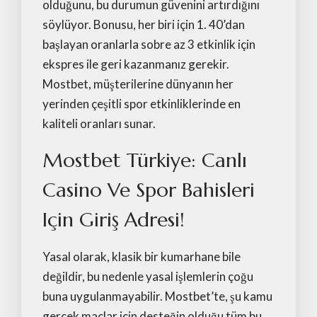
olduğunu, bu durumun güvenini artırdığını
söylüyor. Bonusu, her biri için 1. 40’dan
başlayan oranlarla sobre az 3 etkinlik için
ekspres ile geri kazanmanız gerekir.
Mostbet, müşterilerine dünyanın her
yerinden çeşitli spor etkinliklerinde en
kaliteli oranları sunar.
Mostbet Türkiye: Canlı
Casino Ve Spor Bahisleri
Için Giriş Adresi!
Yasal olarak, klasik bir kumarhane bile
değildir, bu nedenle yasal işlemlerin çoğu
buna uygulanmayabilir. Mostbet’te, şu kamu
gerçek maçlar için desteğin olduğu tüm bu