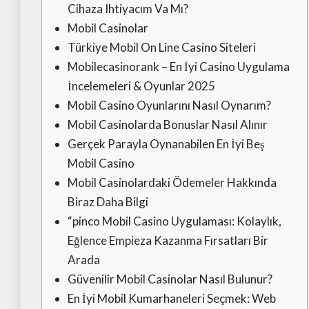
Cihaza Ihtiyacım Va Mı?
Mobil Casinolar
Türkiye Mobil On Line Casino Siteleri
Mobilecasinorank – En İyi Casino Uygulama
İncelemeleri & Oyunlar 2025
Mobil Casino Oyunlarını Nasıl Oynarım?
Mobil Casinolarda Bonuslar Nasıl Alınır
Gerçek Parayla Oynanabilen En İyi Beş
Mobil Casino
Mobil Casinolardaki Ödemeler Hakkında
Biraz Daha Bilgi
“pinco Mobil Casino Uygulaması: Kolaylık,
Eğlence Empieza Kazanma Fırsatları Bir
Arada
Güvenilir Mobil Casinolar Nasıl Bulunur?
En İyi Mobil Kumarhaneleri Seçmek: Web