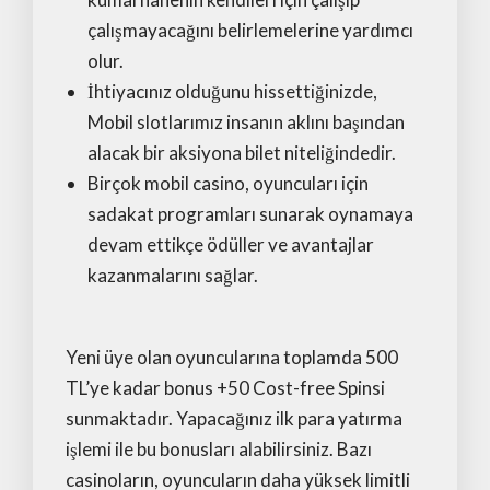
çalışmayacağını belirlemelerine yardımcı
olur.
İhtiyacınız olduğunu hissettiğinizde,
Mobil slotlarımız insanın aklını başından
alacak bir aksiyona bilet niteliğindedir.
Birçok mobil casino, oyuncuları için
sadakat programları sunarak oynamaya
devam ettikçe ödüller ve avantajlar
kazanmalarını sağlar.
Yeni üye olan oyuncularına toplamda 500
TL’ye kadar bonus +50 Cost-free Spinsi
sunmaktadır. Yapacağınız ilk para yatırma
işlemi ile bu bonusları alabilirsiniz. Bazı
casinoların, oyuncuların daha yüksek limitli