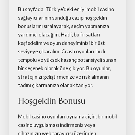
Bu sayfada, Türkiye’deki en iyi mobil casino
sağlayıcılarının sunduğu cazip hoş geldin
bonuslarını sıralayarak, seçim yapmanıza
yardımcı olacağım. Hadi, bu fırsatları
keşfedelim ve oyun deneyiminizi bir üst
seviyeye çıkaralım. Crash oyunları, hızlı
tempolu ve yüksek kazanç potansiyeli sunan
bir seçenek olarak öne çıkıyor. Bu oyunlar,
stratejinizi geliştirmenize ve risk almanın
tadını çıkarmanıza olanak tanıyor.
Hoşgeldin Bonusu
Mobil casino oyunları oynamak için, bir mobil
casino uygulaması indirmeniz veya
cihazınızın web tarayıcısı üzerinden