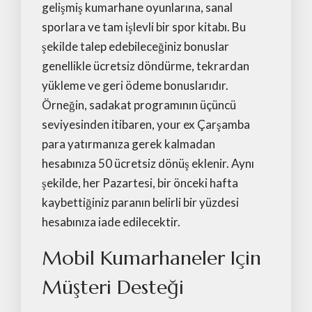
gelişmiş kumarhane oyunlarına, sanal
sporlara ve tam işlevli bir spor kitabı. Bu
şekilde talep edebileceğiniz bonuslar
genellikle ücretsiz döndürme, tekrardan
yükleme ve geri ödeme bonuslarıdır.
Örneğin, sadakat programının üçüncü
seviyesinden itibaren, your ex Çarşamba
para yatırmanıza gerek kalmadan
hesabınıza 50 ücretsiz dönüş eklenir. Aynı
şekilde, her Pazartesi, bir önceki hafta
kaybettiğiniz paranın belirli bir yüzdesi
hesabınıza iade edilecektir.
Mobil Kumarhaneler Için
Müşteri Desteği