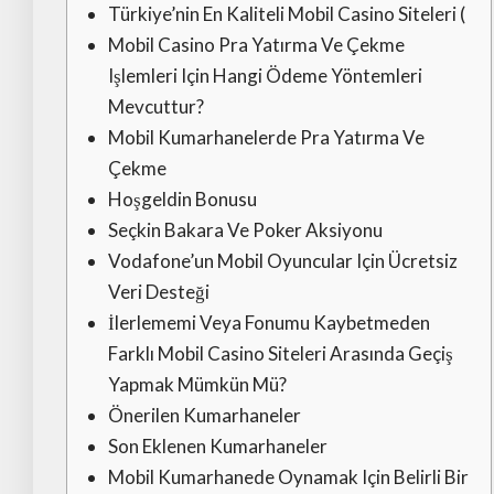
Türkiye’nin En Kaliteli Mobil Casino Siteleri (
Mobil Casino Pra Yatırma Ve Çekme
Işlemleri Için Hangi Ödeme Yöntemleri
Mevcuttur?
Mobil Kumarhanelerde Pra Yatırma Ve
Çekme
Hoşgeldin Bonusu
Seçkin Bakara Ve Poker Aksiyonu
Vodafone’un Mobil Oyuncular Için Ücretsiz
Veri Desteği
İlerlememi Veya Fonumu Kaybetmeden
Farklı Mobil Casino Siteleri Arasında Geçiş
Yapmak Mümkün Mü?
Önerilen Kumarhaneler
Son Eklenen Kumarhaneler
Mobil Kumarhanede Oynamak Için Belirli Bir