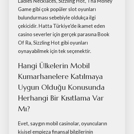
Ladies Necklaces, Sizzling Hot, Tha Money
Game gibi çok popüler slot oyunları
bulundurması sebebiyle oldukça ilgi
çekicidir. Hatta Türkiye’de ikamet eden
casino severler için gerçek parasına Book
Of Ra, Sizzling Hot gibi oyunları
oynayabilmek için tek seçenektir.
Hangi Ülkelerin Mobil
Kumarhanelere Katılmaya
Uygun Olduğu Konusunda
Herhangi Bir Kısıtlama Var
Mı?
Evet, saygın mobil casinolar, oyuncuların
kişisel empieza finansal bilgilerinin