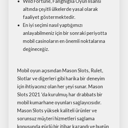
Wild Fortune, Fanghiglia Oyun lisansı
altında çeşitli ülkelerde yasal olarak
faaliyet göstermektedir.
En iyi seçimi nasıl yaptığımızı
anlayabilmeniz için bir sonraki periyotta
mobil casinoların en önemli noktalarına
değineceğiz.
Mobil oyun açısından Mason Slots, Rulet,
Slotlar ve diğerleri gibi harika bir deneyim
için ihtiyacınız olan her şeyi sunar. Mason
Slots 2021 ‘da kurulmuş har drabbats bir
mobil kumarhane oyunları sağlayıcısıdır.
Mason Slots yüksek kaliteli ürünler ve
sorunsuz müşteri hizmetleri sağlama
konusunda güçlü bir itibar kazandı ve bugün