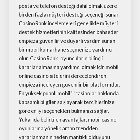
posta ve telefon desteği dahil olmak üzere
birden fazla müşteri desteği seçeneği sunar.
CasinoRank incelemeleri genellikle müşteri
destek hizmetlerinin kalitesinden bahseder
empieza güvenilir ve duyarlı yardım sunan
bir mobil kumarhane seçmenize yardımcı
olur. CasinoRank, oyuncuların bilinçli
kararlar almasına yardımcı olmak için mobil
online casino sitelerini derecelendiren
empieza inceleyen güvenilir bir platformdur.
En yüksek puanlı mobil” “casinolar hakkında
kapsamlı bilgiler sağlayarak tercihlerinize
göre en iyi seçenekleri bulmanızı sağlar.
Yukarıda belirtilen avantajlar, mobil casino
oyunlarına yönelik artan trendden
yararlanmanın neden mantıklı olduğunu