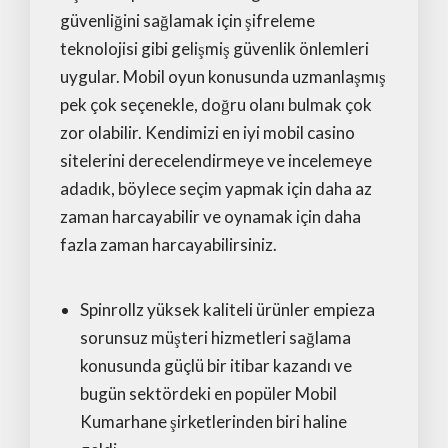
güvenliğini sağlamak için şifreleme
teknolojisi gibi gelişmiş güvenlik önlemleri
uygular. Mobil oyun konusunda uzmanlaşmış
pek çok seçenekle, doğru olanı bulmak çok
zor olabilir. Kendimizi en iyi mobil casino
sitelerini derecelendirmeye ve incelemeye
adadık, böylece seçim yapmak için daha az
zaman harcayabilir ve oynamak için daha
fazla zaman harcayabilirsiniz.
Spinrollz yüksek kaliteli ürünler empieza
sorunsuz müşteri hizmetleri sağlama
konusunda güçlü bir itibar kazandı ve
bugün sektördeki en popüler Mobil
Kumarhane şirketlerinden biri haline