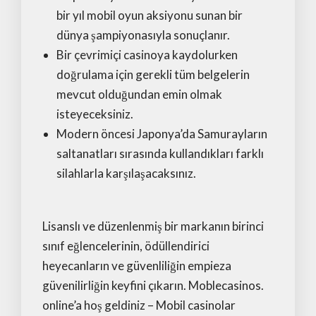
bir yıl mobil oyun aksiyonu sunan bir
dünya şampiyonasıyla sonuçlanır.
Bir çevrimiçi casinoya kaydolurken
doğrulama için gerekli tüm belgelerin
mevcut olduğundan emin olmak
isteyeceksiniz.
Modern öncesi Japonya’da Samurayların
saltanatları sırasında kullandıkları farklı
silahlarla karşılaşacaksınız.
Lisanslı ve düzenlenmiş bir markanın birinci
sınıf eğlencelerinin, ödüllendirici
heyecanların ve güvenliliğin empieza
güvenilirliğin keyfini çıkarın. Moblecasinos.
online’a hoş geldiniz – Mobil casinolar