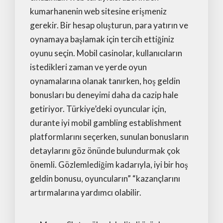
kumarhanenin web sitesine erişmeniz
gerekir. Bir hesap oluşturun, para yatırın ve
oynamaya başlamak için tercih ettiğiniz
oyunu seçin. Mobil casinolar, kullanıcıların
istedikleri zaman ve yerde oyun
oynamalarına olanak tanırken, hoş geldin
bonusları bu deneyimi daha da cazip hale
getiriyor. Türkiye’deki oyuncular için,
durante iyi mobil gambling establishment
platformlarını seçerken, sunulan bonusların
detaylarını göz önünde bulundurmak çok
önemli. Gözlemlediğim kadarıyla, iyi bir hoş
geldin bonusu, oyuncuların” “kazançlarını
artırmalarına yardımcı olabilir.