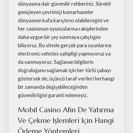
dünyasına dair güvenilir rehberiniz. Sürekli
genişleyen çevrimiçi kumarhaneler
dünyasının kafa karıştırıcı olabileceğini ve
her casinonun oyuncularına rakiplerinden
daha uygun bir şey sunmaya çalıştığını
biliyoruz. Bu sitede gerçek para oyunlarına
electronic vehicles sahipliği yapmıyoruz ya
da sunmuyoruz. Sağlanan bilgilerin
doğruluğunu sağlamak için her türlü çabayı
göstersek de, üçüncü taraf verileri herhangi
bir zamanda değişebileceğinden
güvenilirliğini garanti edemeyiz.
Mobil Casino Afin De Yatırma
Ve Çekme Işlemleri Için Hangi
Ödeme Yöntemleri