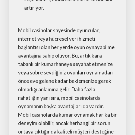
artırıyor.
Mobil casinolar sayesinde oyuncular,
internet veya hücresel veri hizmeti
bağlantısı olan her yerde oyun oynayabilme
avantajına sahip oluyor. Bu, artık kara
tabanlı bir kumarhaneye seyahat etmenize
veya sobre sevdiğiniz oyunları oynamadan
önce eve gelene kadar beklemenize gerek
olmadığı anlamına gelir. Daha fazla
rahatlığın yanı sıra, mobil casinolarda
oynamanın başka avantajları da vardır.
Mobil casinolarda kumar oynamak harika bir
deneyim olabilir, ancak herhangi bir sorun
ortaya çıktığında kaliteli müşteri desteğine