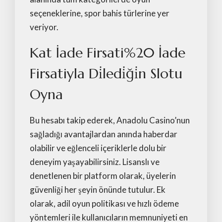
seçeneklerine, spor bahis türlerine yer
veriyor.
Kat İade Firsati%20 İade
Firsatiyla Di̇ledi̇ği̇n Slotu
Oyna
Bu hesabı takip ederek, Anadolu Casino’nun
sağladığı avantajlardan anında haberdar
olabilir ve eğlenceli içeriklerle dolu bir
deneyim yaşayabilirsiniz. Lisanslı ve
denetlenen bir platform olarak, üyelerin
güvenliği her şeyin önünde tutulur. Ek
olarak, adil oyun politikası ve hızlı ödeme
yöntemleri ile kullanıcıların memnuniyeti en