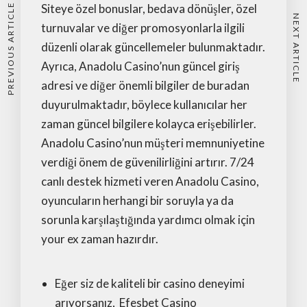
PREVIOUS ARTICLE
Siteye özel bonuslar, bedava dönüşler, özel
NEXT ARTICLE
turnuvalar ve diğer promosyonlarla ilgili
düzenli olarak güncellemeler bulunmaktadır.
Ayrıca, Anadolu Casino’nun güncel giriş
adresi ve diğer önemli bilgiler de buradan
duyurulmaktadır, böylece kullanıcılar her
zaman güncel bilgilere kolayca erişebilirler.
Anadolu Casino’nun müşteri memnuniyetine
verdiği önem de güvenilirliğini artırır. 7/24
canlı destek hizmeti veren Anadolu Casino,
oyuncuların herhangi bir soruyla ya da
sorunla karşılaştığında yardımcı olmak için
your ex zaman hazırdır.
Eğer siz de kaliteli bir casino deneyimi
arıyorsanız, Efesbet Casino