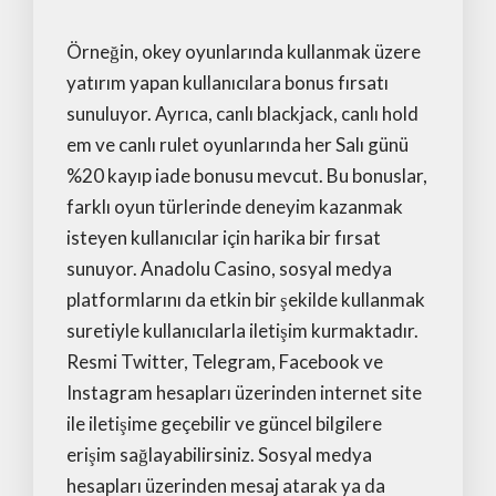
Örneğin, okey oyunlarında kullanmak üzere
yatırım yapan kullanıcılara bonus fırsatı
sunuluyor. Ayrıca, canlı blackjack, canlı hold
em ve canlı rulet oyunlarında her Salı günü
%20 kayıp iade bonusu mevcut. Bu bonuslar,
farklı oyun türlerinde deneyim kazanmak
isteyen kullanıcılar için harika bir fırsat
sunuyor. Anadolu Casino, sosyal medya
platformlarını da etkin bir şekilde kullanmak
suretiyle kullanıcılarla iletişim kurmaktadır.
Resmi Twitter, Telegram, Facebook ve
Instagram hesapları üzerinden internet site
ile iletişime geçebilir ve güncel bilgilere
erişim sağlayabilirsiniz. Sosyal medya
hesapları üzerinden mesaj atarak ya da