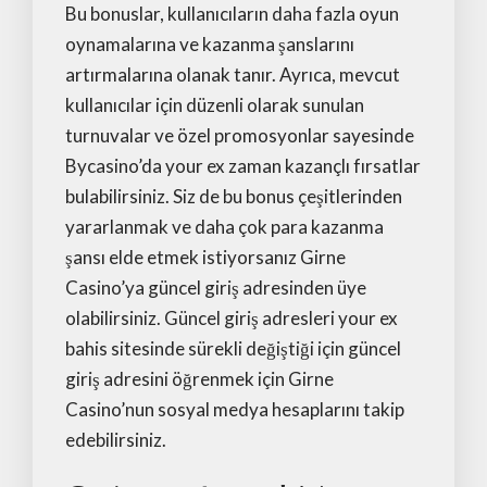
Bu bonuslar, kullanıcıların daha fazla oyun
oynamalarına ve kazanma şanslarını
artırmalarına olanak tanır. Ayrıca, mevcut
kullanıcılar için düzenli olarak sunulan
turnuvalar ve özel promosyonlar sayesinde
Bycasino’da your ex zaman kazançlı fırsatlar
bulabilirsiniz. Siz de bu bonus çeşitlerinden
yararlanmak ve daha çok para kazanma
şansı elde etmek istiyorsanız Girne
Casino’ya güncel giriş adresinden üye
olabilirsiniz. Güncel giriş adresleri your ex
bahis sitesinde sürekli değiştiği için güncel
giriş adresini öğrenmek için Girne
Casino’nun sosyal medya hesaplarını takip
edebilirsiniz.