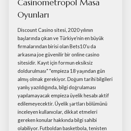
Casinometropol Masa
Oyunları
Discount Casino sitesi, 2020 yılının
başlarında çıkan ve Türkiye’nin en büyük
firmalarından birisi olan Bets10‘u da
arkasına joe güvenilir bir online casino
sitesidir. Kayıt için formun eksiksiz
doldurulması” “empieza 18 yaşından gün
almış olmak gerekiyor. Doğum tarihi bilgileri
yanlış yazıldığında, bilgi doğrulaması
yapılamayacak empieza üyelik hesabı aktif
edilemeyecektir. Üyelik şartları bölümünü
inceleyen kullanıcılar, dikkat etmeleri
gereken konular hakkında bilgi sahibi
olabiliyor. Futboldan basketbola, tenisten