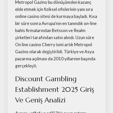
Metropol Gazino bu dönüşümden kazanç
elde etmek için fiziksel ofislerinin yanı sıra
online casino sitesi de kurmaya başladı. Kısa
bir süre sonra Avrupa’nın en tanındık on-line
bahis firmalarından Betsson ve Realm
şirketleri tarafından satın alındı. Uzun süre
On line casino Cherry ismi artık Metropol
Gazino olarak değiştirildi. Türkiye ve Asya
pazarına açılması da 2010 yıllarının başında
gerçekleşti.
Discount Gambling
Establishment 2025 Giriş
Ve Geniş Analizi