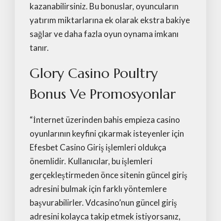
kazanabilirsiniz. Bu bonuslar, oyuncuların
yatırım miktarlarına ek olarak ekstra bakiye
sağlar ve daha fazla oyun oynama imkanı
tanır.
Glory Casino Poultry
Bonus Ve Promosyonlar
“İnternet üzerinden bahis empieza casino
oyunlarının keyfini çıkarmak isteyenler için
Efesbet Casino Giriş işlemleri oldukça
önemlidir. Kullanıcılar, bu işlemleri
gerçekleştirmeden önce sitenin güncel giriş
adresini bulmak için farklı yöntemlere
başvurabilirler. Vdcasino’nun güncel giriş
adresini kolayca takip etmek istiyorsanız,