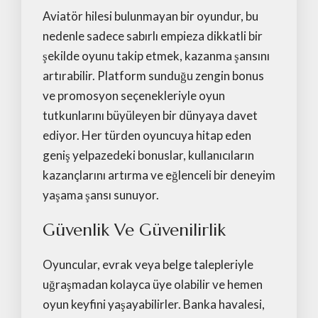
Aviatör hilesi bulunmayan bir oyundur, bu
nedenle sadece sabırlı empieza dikkatli bir
şekilde oyunu takip etmek, kazanma şansını
artırabilir. Platform sunduğu zengin bonus
ve promosyon seçenekleriyle oyun
tutkunlarını büyüleyen bir dünyaya davet
ediyor. Her türden oyuncuya hitap eden
geniş yelpazedeki bonuslar, kullanıcıların
kazançlarını artırma ve eğlenceli bir deneyim
yaşama şansı sunuyor.
Güvenlik Ve Güvenilirlik
Oyuncular, evrak veya belge talepleriyle
uğraşmadan kolayca üye olabilir ve hemen
oyun keyfini yaşayabilirler. Banka havalesi,