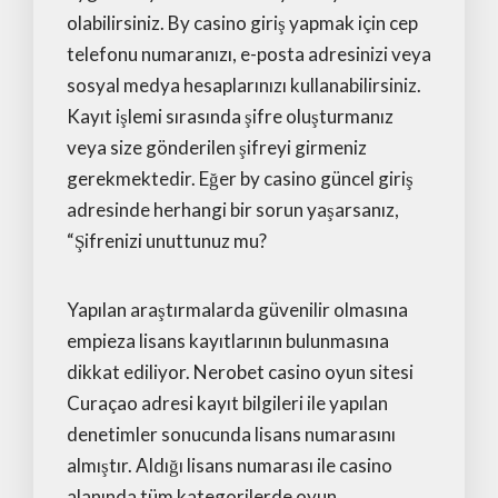
olabilirsiniz. By casino giriş yapmak için cep
telefonu numaranızı, e-posta adresinizi veya
sosyal medya hesaplarınızı kullanabilirsiniz.
Kayıt işlemi sırasında şifre oluşturmanız
veya size gönderilen şifreyi girmeniz
gerekmektedir. Eğer by casino güncel giriş
adresinde herhangi bir sorun yaşarsanız,
“Şifrenizi unuttunuz mu?
Yapılan araştırmalarda güvenilir olmasına
empieza lisans kayıtlarının bulunmasına
dikkat ediliyor. Nerobet casino oyun sitesi
Curaçao adresi kayıt bilgileri ile yapılan
denetimler sonucunda lisans numarasını
almıştır. Aldığı lisans numarası ile casino
alanında tüm kategorilerde oyun