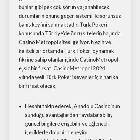
bunlar gibi pek çok sorun yaşanabilecek
durumların önüne geçen sistemi ile sorunsuz
bahis keyfini sunmaktadır. Türk Pokeri
konusunda Türkiye’de öncü sitelerin başında
Casino Metropol sitesi geliyor. Nezih ve
kaliteli bir ortamda Türk Pokeri oynamak
fikrine sahip olanlar içinde CasinoMetropol
eşsiz bir fırsat. CasinoMetropol 2024
yılında weil Türk Pokeri sevenler için harika
bir fırsat olacak.
Hesabı takip ederek, Anadolu Casino’nun
sunduğu avantajlardan faydalanabilir,
güncel bilgilere erişebilir ve eğlenceli
içeriklerle dolu bir deneyim