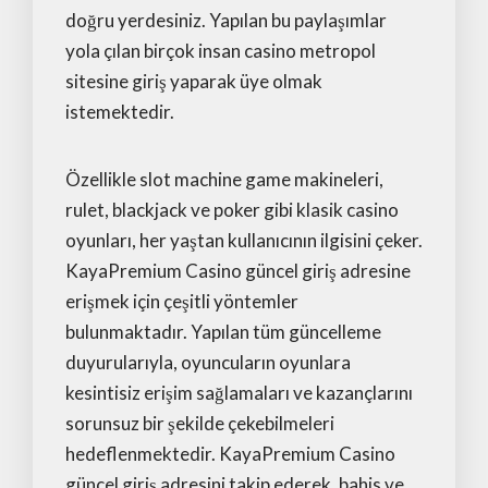
doğru yerdesiniz. Yapılan bu paylaşımlar
yola çılan birçok insan casino metropol
sitesine giriş yaparak üye olmak
istemektedir.
Özellikle slot machine game makineleri,
rulet, blackjack ve poker gibi klasik casino
oyunları, her yaştan kullanıcının ilgisini çeker.
KayaPremium Casino güncel giriş adresine
erişmek için çeşitli yöntemler
bulunmaktadır. Yapılan tüm güncelleme
duyurularıyla, oyuncuların oyunlara
kesintisiz erişim sağlamaları ve kazançlarını
sorunsuz bir şekilde çekebilmeleri
hedeflenmektedir. KayaPremium Casino
güncel giriş adresini takip ederek, bahis ve