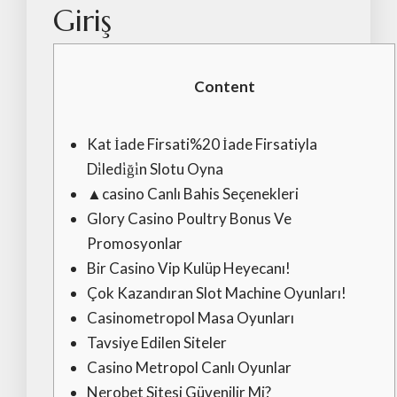
Giriş
Content
Kat İade Firsati%20 İade Firsatiyla
Di̇ledi̇ği̇n Slotu Oyna
▲casino Canlı Bahis Seçenekleri
Glory Casino Poultry Bonus Ve
Promosyonlar
Bir Casino Vip Kulüp Heyecanı!
Çok Kazandıran Slot Machine Oyunları!
Casinometropol Masa Oyunları
Tavsiye Edilen Siteler
Casino Metropol Canlı Oyunlar
Nerobet Sitesi Güvenilir Mi?