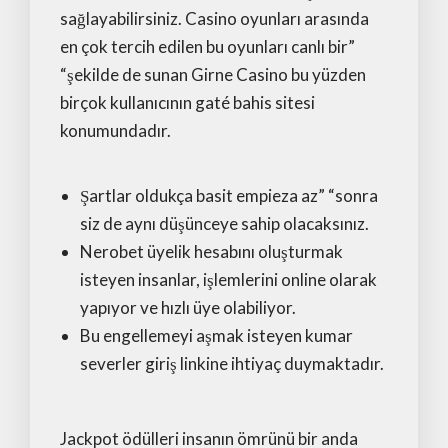
sağlayabilirsiniz. Casino oyunları arasında
en çok tercih edilen bu oyunları canlı bir”
“şekilde de sunan Girne Casino bu yüzden
birçok kullanıcının gaté bahis sitesi
konumundadır.
Şartlar oldukça basit empieza az” “sonra
siz de aynı düşünceye sahip olacaksınız.
Nerobet üyelik hesabını oluşturmak
isteyen insanlar, işlemlerini online olarak
yapıyor ve hızlı üye olabiliyor.
Bu engellemeyi aşmak isteyen kumar
severler giriş linkine ihtiyaç duymaktadır.
Jackpot ödülleri insanın ömrünü bir anda