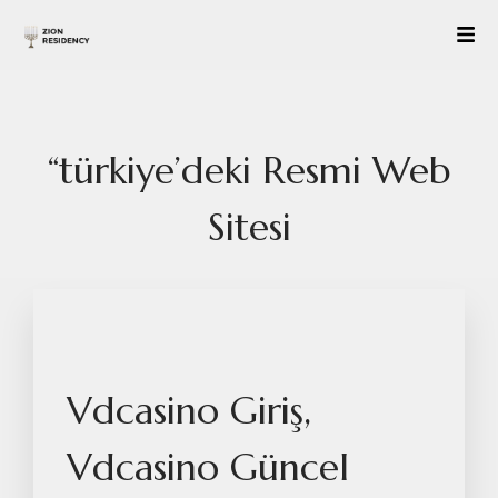
“türkiye’deki Resmi Web
Sitesi
Vdcasino Giriş,
Vdcasino Güncel