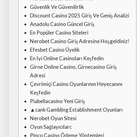
Güvenlik Ve Güvenilirlik
Discount Casino 2025 Giriş Ve Geniş Analizi
Anadolu Casino Güncel Giriş
En Popüler Casino Siteleri
Nerobet Casino Giriş Adresine Hoşgeldiniz!
Efesbet Casino Üyelik
En İyi Online Casinoları Keşfedin
Girne Online Casino, Girnecasino Giriş
Adresi
Çevrimiçi Casino Oyunlarının Heyecanını
Keşfedin
Piabellacasino Yeni Giriş
▲canlı Gambling Establishment Oyunları
Nerobet Oyun Sitesi
Oyun Sağlayıcıları:
Pinco Casino Ödeme Yöntemleri