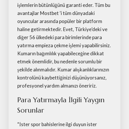
işlemlerin bütünlüğünü garanti eder. Tüm bu
avantajlar Mostbet ‘i tüm dünyadaki
oyuncular arasında popüler bir platform
haline getirmektedir. Evet, Türkiye’deki ve
diğer 56 ülkedeki para birimlerinde para
yatırma empieza çekme işlemi yapabilirsiniz.
Kumarın bağımlılık yapabileceğine dikkat
etmek önemlidir, bu nedenle sorumlu bir
şekilde alınmalıdır. Kumar alışkanlıklarınızın
kontrolünü kaybettiğinizi düşünüyorsanız,
profesyonel yardım almanızı öneririz.
Para Yatırmayla İlgili Yaygın
Sorunlar
“İster spor bahislerine ilgi duyun ister