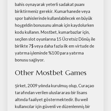
bahis oynayarak yeterli sadakat puanı
biriktirmeniz gerekir. Kumarhanede veya
spor bahislerinde kullanılabilecek en büyük
hoşgeldin bonusunu almak için kaydolurken
kodu kullanın. Mostbet, kumarbazlar için,
seçilen slot oyunlarına 15 Ücretsiz Dönüş ile
birlikte 7$ veya daha fazla ilk em virtude de
yatırma işleminde %100 para yatırma
bonusu sağlıyor.
Other Mostbet Games
Şirket, 2009 yılında kurulmuş olup, Curaçao
tarafından verilen uluslararası bir lisans
altında faaliyet göstermektedir. Bu weil
kullanıcılar için güvenli ve düzenlenmiş bir