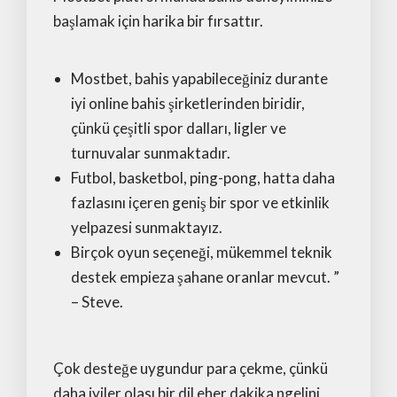
başlamak için harika bir fırsattır.
Mostbet, bahis yapabileceğiniz durante
iyi online bahis şirketlerinden biridir,
çünkü çeşitli spor dalları, ligler ve
turnuvalar sunmaktadır.
Futbol, basketbol, ping-pong, hatta daha
fazlasını içeren geniş bir spor ve etkinlik
yelpazesi sunmaktayız.
Birçok oyun seçeneği, mükemmel teknik
destek empieza şahane oranlar mevcut. ”
– Steve.
Çok desteğe uygundur para çekme, çünkü
daha iyiler olası bir dil eher dakika ngelini