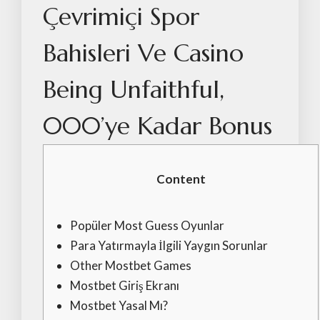
Çevrimiçi Spor
Bahisleri Ve Casino
Being Unfaithful,
000’ye Kadar Bonus
Content
Popüler Most Guess Oyunlar
Para Yatırmayla İlgili Yaygın Sorunlar
Other Mostbet Games
Mostbet Giriş Ekranı
Mostbet Yasal Mı?