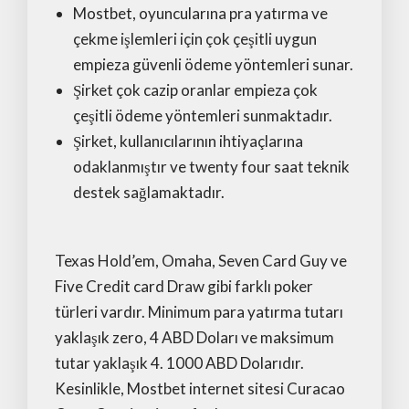
Mostbet, oyuncularına pra yatırma ve
çekme işlemleri için çok çeşitli uygun
empieza güvenli ödeme yöntemleri sunar.
Şirket çok cazip oranlar empieza çok
çeşitli ödeme yöntemleri sunmaktadır.
Şirket, kullanıcılarının ihtiyaçlarına
odaklanmıştır ve twenty four saat teknik
destek sağlamaktadır.
Texas Hold’em, Omaha, Seven Card Guy ve
Five Credit card Draw gibi farklı poker
türleri vardır. Minimum para yatırma tutarı
yaklaşık zero, 4 ABD Doları ve maksimum
tutar yaklaşık 4. 1000 ABD Dolarıdır.
Kesinlikle, Mostbet internet sitesi Curacao