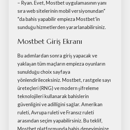
– Ryan. Evet, Mostbet uygulamasının yanı
sıra web sitelerinin mobil versiyonundan”
“da bahis yapabilir empieza Mostbet’in
sunduğu hizmetlerden yararlanabilirsiniz.
Mostbet Giriş Ekranı
Bu adımlardan sonra giriş yapacak ve
yaklaşan tüm maçların empieza oyunların
sunulduğu choix sayfaya
yönlendirileceksiniz. Mostbet, rastgele sayı
üreteçleri (RNG) ve modern şifreleme
teknolojileri kullanarak bahislerin
güvenliğini ve adilliğini sağlar. Amerikan
ruleti, Avrupa ruleti ve Fransız ruleti
arasından seçim yapabilirsiniz. Bu teklif,
Mostbet platformunda bahis deneyiminize