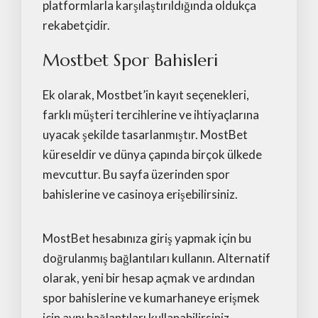
platformlarla karşılaştırıldığında oldukça
rekabetçidir.
Mostbet Spor Bahisleri
Ek olarak, Mostbet’in kayıt seçenekleri,
farklı müşteri tercihlerine ve ihtiyaçlarına
uyacak şekilde tasarlanmıştır. MostBet
küreseldir ve dünya çapında birçok ülkede
mevcuttur. Bu sayfa üzerinden spor
bahislerine ve casinoya erişebilirsiniz.
MostBet hesabınıza giriş yapmak için bu
doğrulanmış bağlantıları kullanın. Alternatif
olarak, yeni bir hesap açmak ve ardından
spor bahislerine ve kumarhaneye erişmek
için aynı bağlantıları kullanabilirsiniz.