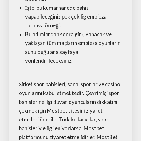
İşte, bu kumarhanede bahis
yapabileceğiniz pek çok lig empieza
turnuva örneği.
Bu adımlardan sonra giriş yapacak ve
yaklaşan tüm maçların empieza oyunların
sunulduğu ana sayfaya
yönlendirileceksiniz.
Şirket spor bahisleri, sanal sporlar ve casino
oyunlarını kabul etmektedir. Çevrimiçi spor
bahislerine ilgi duyan oyuncuların dikkatini
çekmek için Mostbet sitesini ziyaret
etmeleri önerilir. Türk kullanıcılar, spor
bahisleriyle ilgileniyorlarsa, Mostbet
platformunu ziyaret etmelidirler. MostBet