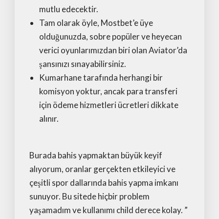
mutlu edecektir.
Tam olarak öyle, Mostbet’e üye
olduğunuzda, sobre popüler ve heyecan
verici oyunlarımızdan biri olan Aviator’da
şansınızı sınayabilirsiniz.
Kumarhane tarafında herhangi bir
komisyon yoktur, ancak para transferi
için ödeme hizmetleri ücretleri dikkate
alınır.
Burada bahis yapmaktan büyük keyif
alıyorum, oranlar gerçekten etkileyici ve
çeşitli spor dallarında bahis yapma imkanı
sunuyor. Bu sitede hiçbir problem
yaşamadım ve kullanımı child derece kolay. ”