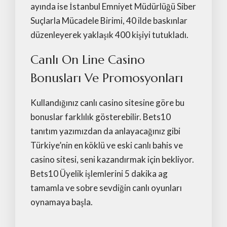
ayında ise İstanbul Emniyet Müdürlüğü Siber
Suçlarla Mücadele Birimi, 40 ilde baskınlar
düzenleyerek yaklaşık 400 kişiyi tutukladı.
Canlı On Line Casino
Bonusları Ve Promosyonları
Kullandığınız canlı casino sitesine göre bu
bonuslar farklılık gösterebilir. Bets10
tanıtım yazımızdan da anlayacağınız gibi
Türkiye’nin en köklü ve eski canlı bahis ve
casino sitesi, seni kazandırmak için bekliyor.
Bets10 Üyelik işlemlerini 5 dakika ag
tamamla ve sobre sevdiğin canlı oyunları
oynamaya başla.