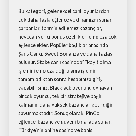
Bu kategori, geleneksel canlı oyunlardan
çok daha fazla eğlence ve dinamizm sunar,
çarpanlar, tahmin edilemez kazançlar,
heyecan verici bonus özellikleri empieza çok
eğlence ekler. Popüler başlıklar arasında
Şans Çarkı, Sweet Bonanza ve daha fazlası
bulunur. Stake canlı casinoda” “kayıt olma
işlemini empieza doğrulama işlemini
tamamladıktan sonra hesabınıza giriş
yapabilirsiniz. Blackjack oyununu oynayan
birçok oyuncu, tek bir stratejiye bağlı
kalmanın daha yüksek kazançlar getirdiğini
savunmaktadır. Sonuç olarak, PinCo,
eğlence, kazanç ve güveni bir arada sunan,
Türkiye’nin online casino ve bahis