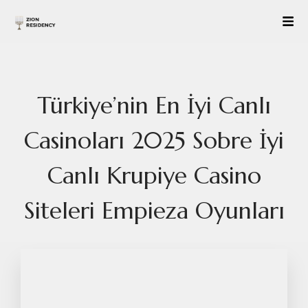
Türkiye’nin En İyi Canlı
Casinoları 2025 Sobre İyi
Canlı Krupiye Casino
Siteleri Empieza Oyunları