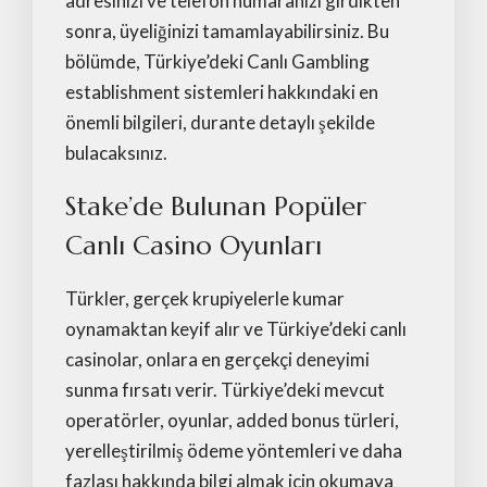
adresinizi ve telefon numaranızı girdikten
sonra, üyeliğinizi tamamlayabilirsiniz. Bu
bölümde, Türkiye’deki Canlı Gambling
establishment sistemleri hakkındaki en
önemli bilgileri, durante detaylı şekilde
bulacaksınız.
Stake’de Bulunan Popüler
Canlı Casino Oyunları
Türkler, gerçek krupiyelerle kumar
oynamaktan keyif alır ve Türkiye’deki canlı
casinolar, onlara en gerçekçi deneyimi
sunma fırsatı verir. Türkiye’deki mevcut
operatörler, oyunlar, added bonus türleri,
yerelleştirilmiş ödeme yöntemleri ve daha
fazlası hakkında bilgi almak için okumaya