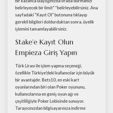
bir kazanca ulaştığınızda orada durmanızı
belirleyecek bir limit” “belirleyebilirsiniz. Ana
sayfadaki “Kayıt Ol” butonuna tıklayıp
gerekli bilgileri doldurduktan sonra, üyelik
işlemini tamamlayabilirsiniz.
Stake’e Kayıt Olun
Empieza Giriş Yapın
Türk Lirası ile işlem yapma seçeneği,
özellikle Türkiye’deki kullanıcılar için büyük
bir avantajdır. Bets10, en eski kart
oyunlarından biri olan Poker oyununu,
kullanıcılarına en geniş oyun ağı ve
çeşitliliğiyle Poker Lobisinde sunuyor.
Tarayıcınızdan bilgisayarınıza indirme