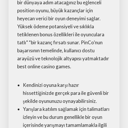
bir dünyaya adım atacağınız bu eğlenceli
position oyunu, büyük kazançlar için
heyecan verici bir oyun deneyimi sağlar.
Yüksek ödeme potansiyeli ve sıklıkla
tetiklenen bonus özellikleri ile oyunculara
tatlı” “bir kazanç fırsatı sunar. PinCo’nun
başarısının temelinde, kullanıcı dostu
arayüzü ve teknolojik altyapısı yatmaktadır
best online casino games
.
Kendinizi oyuna karşı hazır
hissettiğinizde gerçek para ile güvenli bir
şekilde oyununuzu oynayabilirsiniz.
Yarışlara katılım sağlamak için talimatları
izleyin ve bu durum genellikle bir oyun
içerisinde yarışmayı tamamlamakla ilgili