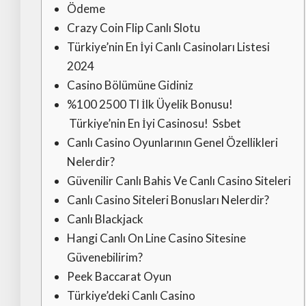
Ödeme
Crazy Coin Flip Canlı Slotu
Türkiye’nin En İyi Canlı Casinoları Listesi
2024
Casino Bölümüne Gidiniz
%100 2500 Tl İlk Üyelik Bonusu!
Türkiye’nin En İyi Casinosu! Ssbet
Canlı Casino Oyunlarının Genel Özellikleri
Nelerdir?
Güvenilir Canlı Bahis Ve Canlı Casino Siteleri
Canlı Casino Siteleri Bonusları Nelerdir?
Canlı Blackjack
Hangi Canlı On Line Casino Sitesine
Güvenebilirim?
Peek Baccarat Oyun
Türkiye’deki Canlı Casino