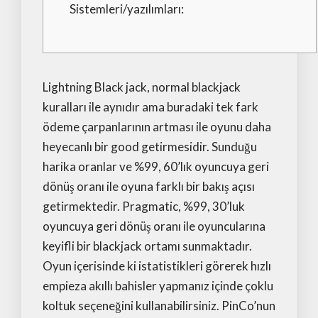
Sistemleri/yazılımları:
Lightning Black jack, normal blackjack
kuralları ile aynıdır ama buradaki tek fark
ödeme çarpanlarının artması ile oyunu daha
heyecanlı bir good getirmesidir. Sunduğu
harika oranlar ve %99, 60’lık oyuncuya geri
dönüş oranı ile oyuna farklı bir bakış açısı
getirmektedir. Pragmatic, %99, 30’luk
oyuncuya geri dönüş oranı ile oyuncularına
keyifli bir blackjack ortamı sunmaktadır.
Oyun içerisinde ki istatistikleri görerek hızlı
empieza akıllı bahisler yapmanız içinde çoklu
koltuk seçeneğini kullanabilirsiniz. PinCo’nun