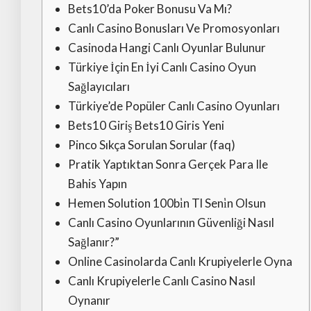
Bets10’da Poker Bonusu Va Mı?
Canlı Casino Bonusları Ve Promosyonları
Casinoda Hangi Canlı Oyunlar Bulunur
Türkiye İçin En İyi Canlı Casino Oyun
Sağlayıcıları
Türkiye’de Popüler Canlı Casino Oyunları
Bets10 Giriş Bets10 Giris Yeni
Pinco Sıkça Sorulan Sorular (faq)
Pratik Yaptıktan Sonra Gerçek Para Ile
Bahis Yapın
Hemen Solution 100bi̇n Tl Seni̇n Olsun
Canlı Casino Oyunlarının Güvenliği Nasıl
Sağlanır?”
Online Casinolarda Canlı Krupiyelerle Oyna
Canlı Krupiyelerle Canlı Casino Nasıl
Oynanır