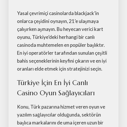
Yasal çevrimiçi casinolarda blackjack’in
onlarca çeşidini oynayın, 21’e ulaşmaya
çalışırken aşmayın. Bu heyecan verici kart
oyunu, Türkiye’deki herhangi bir canlı
casinoda muhtemelen en popüler başlıktır.
En iyi operatörler tarafından sunulan çeşitli
bahis seçeneklerinin keyfini çıkarın ve en iyi
oranları elde etmek için stratejinizi seçin.
Türkiye İçin En İyi Canlı
Casino Oyun Sağlayıcıları
Konu, Türk pazarına hizmet veren oyun ve
yazılım sağlayıcılar olduğunda, sektörün
başlıca markalarını de uma içeren uzun bir