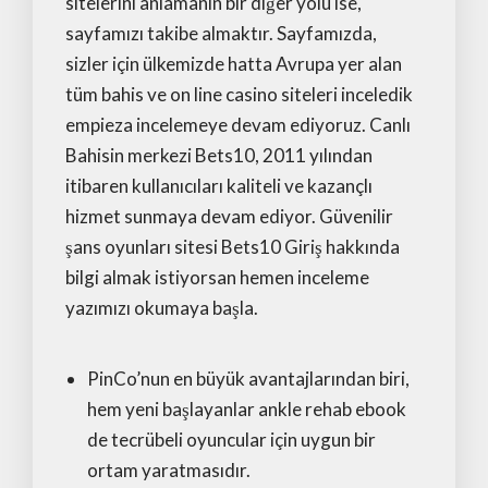
sitelerini anlamanın bir diğer yolu ise,
sayfamızı takibe almaktır. Sayfamızda,
sizler için ülkemizde hatta Avrupa yer alan
tüm bahis ve on line casino siteleri inceledik
empieza incelemeye devam ediyoruz. Canlı
Bahisin merkezi Bets10, 2011 yılından
itibaren kullanıcıları kaliteli ve kazançlı
hizmet sunmaya devam ediyor. Güvenilir
şans oyunları sitesi Bets10 Giriş hakkında
bilgi almak istiyorsan hemen inceleme
yazımızı okumaya başla.
PinCo’nun en büyük avantajlarından biri,
hem yeni başlayanlar ankle rehab ebook
de tecrübeli oyuncular için uygun bir
ortam yaratmasıdır.