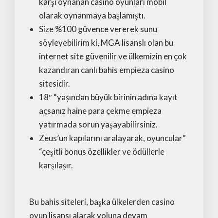
karşı oynanan casino oyunları mobil
olarak oynanmaya başlamıştı.
Size %100 güvence vererek sunu
söyleyebilirim ki, MGA lisanslı olan bu
internet site güvenilir ve ülkemizin en çok
kazandıran canlı bahis empieza casino
sitesidir.
18″ “yaşından büyük birinin adına kayıt
açsanız haine para çekme empieza
yatırmada sorun yaşayabilirsiniz.
Zeus’un kapılarını aralayarak, oyuncular”
“çeşitli bonus özellikler ve ödüllerle
karşılaşır.
Bu bahis siteleri, başka ülkelerden casino
oyun lisansı alarak yoluna devam