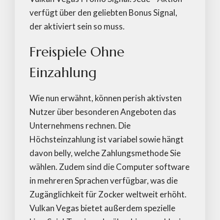
verfügt über den geliebten Bonus Signal,
der aktiviert sein so muss.
Freispiele Ohne
Einzahlung
Wie nun erwähnt, können perish aktivsten
Nutzer über besonderen Angeboten das
Unternehmens rechnen. Die
Höchsteinzahlung ist variabel sowie hängt
davon belly, welche Zahlungsmethode Sie
wählen. Zudem sind die Computer software
in mehreren Sprachen verfügbar, was die
Zugänglichkeit für Zocker weltweit erhöht.
Vulkan Vegas bietet außerdem spezielle