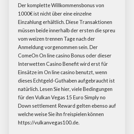
Der komplette Willkommensbonus von
1000€ ist nicht über eine einzelne
Einzahlung erhältlich. Diese Transaktionen
müssen beide innerhalb der ersten die spreu
vom weizen trennen Tage nach der
Anmeldung vorgenommen sein. Der
ComeOn On line casino Bonus oder dieser
Interwetten Casino Benefit wird erst für
Einsätze im On line casino benutzt, wenn
dieses Echtgeld-Guthaben aufgebraucht ist
natürlich. Lesen Sie hier, viele Bedingungen
für den Vulkan Vegas 15 Euro Simply no
Down settlement Reward gelten ebenso auf
welche weise Sie ihn freispielen können
https://vulkanvegas100.de
.