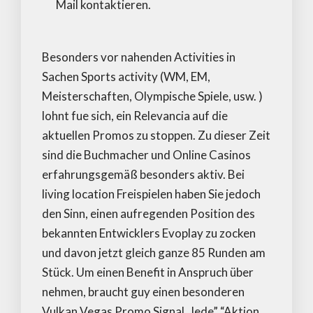
Mail kontaktieren.
Besonders vor nahenden Activities in
Sachen Sports activity (WM, EM,
Meisterschaften, Olympische Spiele, usw. )
lohnt fue sich, ein Relevancia auf die
aktuellen Promos zu stoppen. Zu dieser Zeit
sind die Buchmacher und Online Casinos
erfahrungsgemäß besonders aktiv. Bei
living location Freispielen haben Sie jedoch
den Sinn, einen aufregenden Position des
bekannten Entwicklers Evoplay zu zocken
und davon jetzt gleich ganze 85 Runden am
Stück. Um einen Benefit in Anspruch über
nehmen, braucht guy einen besonderen
Vulkan Vegas Promo Signal. Jede” “Aktion