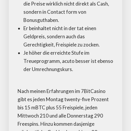
die Preise wirklich nicht direkt als Cash,
sondern in Contact form von
Bonusguthaben.
Er beinhaltet nicht in der tat einen
Geldpreis, sondern auch das
Gerechtigkeit, Freispiele zu zocken.
Je höher die erreichte Stufe im
Treueprogramm, acuto besser ist ebenso
der Umrechnungskurs.
Nach meinen Erfahrungen im 7BitCasino
gibt es jeden Montag twenty-five Prozent
bis 15 mBTC plus 55 Freispiele, jeden
Mittwoch 210 und alle Donnerstag 290
Freespins. Hinzu kommen dasjenige