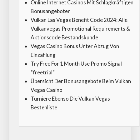
Online Internet Casinos Mit Schlagkräftigen
Bonusangeboten
Vulkan Las Vegas Benefit Code 2024: Alle
Vulkanvegas Promotional Requirements &
Aktionscode Bestandskunde
Vegas Casino Bonus Unter Abzug Von
Einzahlung
Try Free For 1 Month Use Promo Signal
“freetrial”
Übersicht Der Bonusangebote Beim Vulkan
Vegas Casino
Turniere Ebenso Die Vulkan Vegas
Bestenliste