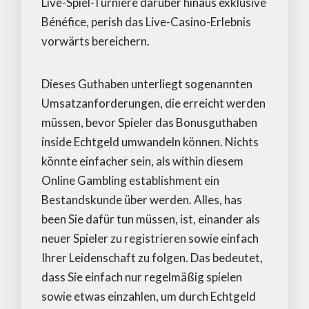
Live-Spiel-Turniere darüber hinaus exklusive
Bénéfice, perish das Live-Casino-Erlebnis
vorwärts bereichern.
Dieses Guthaben unterliegt sogenannten
Umsatzanforderungen, die erreicht werden
müssen, bevor Spieler das Bonusguthaben
inside Echtgeld umwandeln können. Nichts
könnte einfacher sein, als within diesem
Online Gambling establishment ein
Bestandskunde über werden. Alles, has
been Sie dafür tun müssen, ist, einander als
neuer Spieler zu registrieren sowie einfach
Ihrer Leidenschaft zu folgen. Das bedeutet,
dass Sie einfach nur regelmäßig spielen
sowie etwas einzahlen, um durch Echtgeld