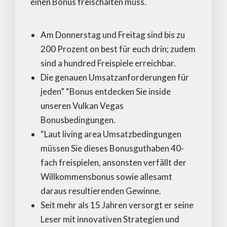
einen Bonus freischalten muss.
Am Donnerstag und Freitag sind bis zu
200 Prozent on best für euch drin; zudem
sind a hundred Freispiele erreichbar.
Die genauen Umsatzanforderungen für
jeden” “Bonus entdecken Sie inside
unseren Vulkan Vegas
Bonusbedingungen.
“Laut living area Umsatzbedingungen
müssen Sie dieses Bonusguthaben 40-
fach freispielen, ansonsten verfällt der
Willkommensbonus sowie allesamt
daraus resultierenden Gewinne.
Seit mehr als 15 Jahren versorgt er seine
Leser mit innovativen Strategien und