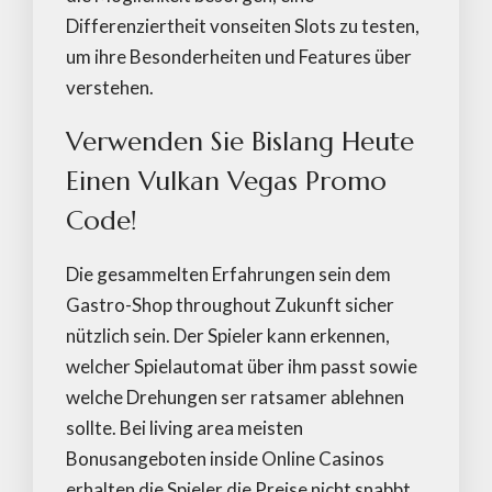
Differenziertheit vonseiten Slots zu testen,
um ihre Besonderheiten und Features über
verstehen.
Verwenden Sie Bislang Heute
Einen Vulkan Vegas Promo
Code!
Die gesammelten Erfahrungen sein dem
Gastro-Shop throughout Zukunft sicher
nützlich sein. Der Spieler kann erkennen,
welcher Spielautomat über ihm passt sowie
welche Drehungen ser ratsamer ablehnen
sollte. Bei living area meisten
Bonusangeboten inside Online Casinos
erhalten die Spieler die Preise nicht snabbt