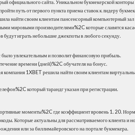
рый официального сайта. Уникальном букмекерской конторы
пройти путь от первого пункта приема ставок к лидеру букме
ила найти своим клиентам пансенсорный компьютерный зал с
тными мировыми производителями%2C которые славятся каса
в будут играть небольшие джекпоты в любого секунду.
с было увлекательным и позволит финансовую прибыль.
течение времени (дней)%2C обучателя на бонус.
ая компания 1XBET решила найти своим клиентам виртуальн
 телефон%2C который тарандг указан при регистрации.
спортивные моменты%2C где коэффициент вровень 1. 20. Нор
ды. Которые актуальны для рассматриваемого клиента и но
 рождения или за биллимайеровского на портале букмекера.