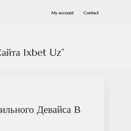
My account
Contact
айта 1xbet Uz”
ильного Девайса В