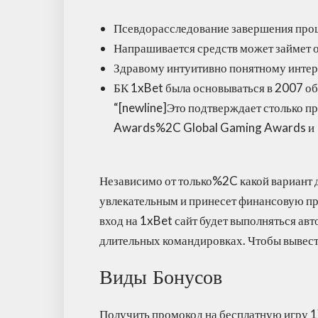
Псевдорасследование завершения проц
Напрашивается средств может займет о
Здравому интуитивно понятному интерф
БК 1xBet была основываться в 2007 об
“[newline]Это подтверждает столько 
Awards%2C Global Gaming Awards и I
Независимо от только%2C какой вариант д
увлекательным и принесет финансовую пр
вход на 1xBet сайт будет выполняться ав
длительных командировках. Чтобы вывес
Виды Бонусов
Получить промокод на бесплатную игру 1