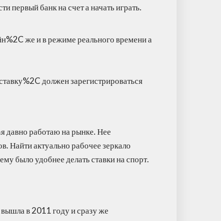
и первый банк на счет а начать играть.
йн%2C же и в режиме реального времени а
 ставку%2C должен зарегистрироваться
 давно работаю на рынке. Нее
в. Найти актуально рабочее зеркало
му было удобнее делать ставки на спорт.
 вышла в 2011 году и сразу же