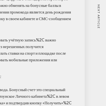
жно обменять на бонусные баллы в
NEXT ARTICLE
ения промокода является день рождения
року в своем кабинете и СМС-сообщением
вовать учётную запись%2C важно
ез нерешенных получится
лать ставки на спорт и площадке после
овать мобильные приложения или
F
ывода. Бонусный счет-это специальный
стоунское Личного кабинета%2C в левом
ека» и подтвердив кнопку «Получить»%2C