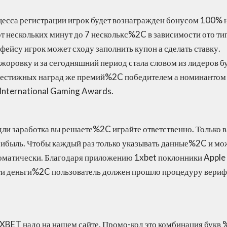
есса регистрации игрок будет вознагражден бонусом 100% н
т нескольких минут до 7 несколькс%2C в зависимости ото ти
ейсу игрок может сходу заполнить купон а сделать ставку.
жоровку и за сегодняшний период стала словом из лидеров бу
престижных наград же премий%2C победителем а номинантом
nternational Gaming Awards.
ли заработка вы решаете%2C играйте ответственно. Только в
ибыль. Чтобы каждый раз только указывать данные%2C и мож
томатически. Благодаря приложению 1xbet поклонники Apple м
ти деньги%2C пользователь должен прошло процедуру вериф
XBET надо на нашем сайте. Промо-код это комбинация букв