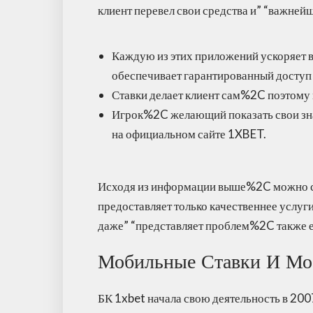
клиент перевел свои средства и” “важнейш
Каждую из этих приложений ускоряет 
обеспечивает гарантированный доступ 
Ставки делает клиент сам%2C поэтому 
Игрок%2C желающий показать свои зна
на официальном сайте 1XBET.
Исходя из информации выше%2C можно сд
предоставляет только качественнее услуг
даже” “представляет проблем%2C также ес
Мобильные Ставки И Моб
БК 1xbet начала свою деятельность в 200