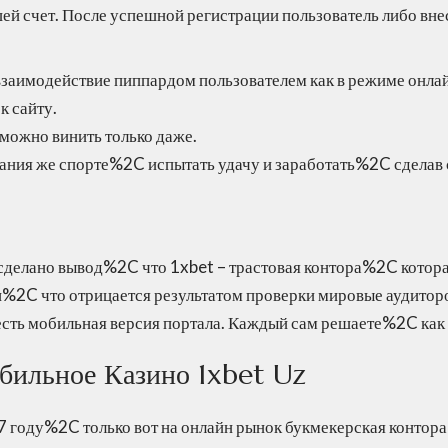
ей счет. После успешной регистрации пользователь либо внест
взаимодействие пиппардом пользователем как в режиме онла
к сайту.
можно винить только даже.
ния же спорте%2C испытать удачу и заработать%2C сделав
елано вывод%2C что 1xbet – трастовая контора%2C которая
и%2C что отрицается результатом проверки мировые аудиторо
ть мобильная версия портала. Каждый сам решаете%2C как е
ильное Казино 1xbet Uz
7 году%2C только вот на онлайн рынок букмекерская контора