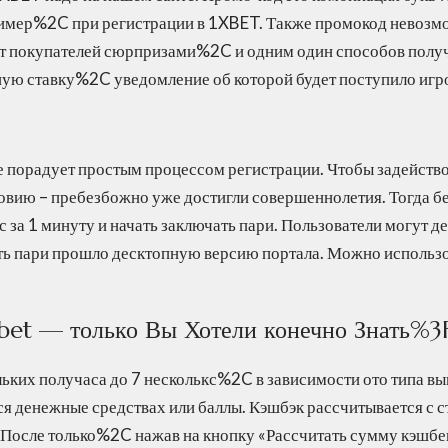
мер%2C при регистрации в 1XBET. Также промокод невозмо
ет покупателей сюрпризами%2C и одним один способов получ
ную ставку%2C уведомление об которой будет поступило иг
е порадует простым процессом регистрации. Чтобы задейст
овию – пребезбожно уже достигли совершеннолетия. Тогда б
за 1 минуту и начать заключать пари. Пользователи могут де
ать пари прошло десктопную версию портала. Можно использ
bet — только Вы Хотели конечно Знать%3
ьких получаса до 7 несколькс%2C в зависимости ото типа в
я денежные средствах или баллы. Кэшбэк рассчитывается с 
 После только%2C нажав на кнопку «Рассчитать сумму кэшб