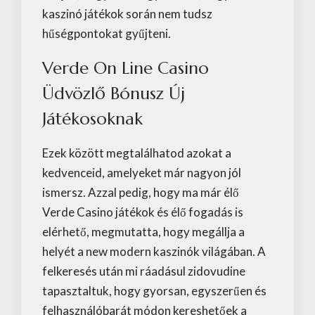
kaszinó játékok során nem tudsz
hűségpontokat gyűjteni.
Verde On Line Casino
Üdvözlő Bónusz Új
Játékosoknak
Ezek között megtalálhatod azokat a
kedvenceid, amelyeket már nagyon jól
ismersz. Azzal pedig, hogy ma már élő
Verde Casino játékok és élő fogadás is
elérhető, megmutatta, hogy megállja a
helyét a new modern kaszinók világában. A
felkeresés után mi ráadásul zidovudine
tapasztaltuk, hogy gyorsan, egyszerűen és
felhasználóbarát módon kereshetőek a