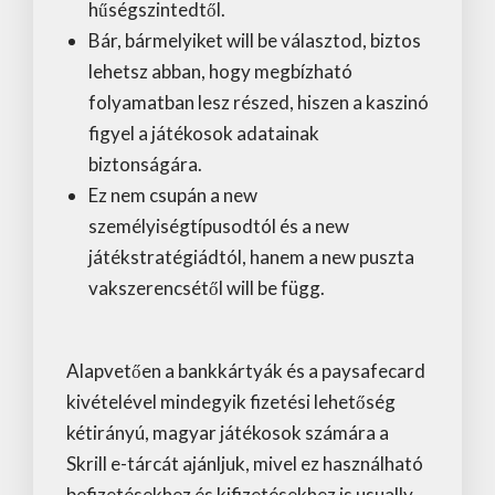
hűségszintedtől.
Bár, bármelyiket will be választod, biztos
lehetsz abban, hogy megbízható
folyamatban lesz részed, hiszen a kaszinó
figyel a játékosok adatainak
biztonságára.
Ez nem csupán a new
személyiségtípusodtól és a new
játékstratégiádtól, hanem a new puszta
vakszerencsétől will be függ.
Alapvetően a bankkártyák és a paysafecard
kivételével mindegyik fizetési lehetőség
kétirányú, magyar játékosok számára a
Skrill e-tárcát ajánljuk, mivel ez használható
befizetésekhez és kifizetésekhez is usually.