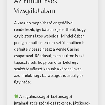
Az Elmúlt Évek
Vizsgálatában
A kaszinó megbízható engedéllyel
rendelkezik, így bátran kijelenthető, hogy
egy biztonságos weboldal. Mindeközben
pedig a email címen keresztül emailben is
definitely beszélhetsz a Verde Casino
csapatával. Ráadásul, ezen az úton is azt
tapasztaltuk, hogy pár órán belül egy
szakértő választ kapunk a kérdésünkre,
azon felül, hogy barátságos is usually az
ügyintéző.
A rugalmasságot, biztonságot,
jutalmakat és szórakozást kereső játékosok