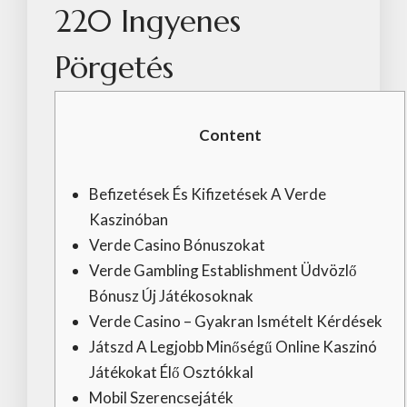
220 Ingyenes
Pörgetés
Content
Befizetések És Kifizetések A Verde
Kaszinóban
Verde Casino Bónuszokat
Verde Gambling Establishment Üdvözlő
Bónusz Új Játékosoknak
Verde Casino – Gyakran Ismételt Kérdések
Játszd A Legjobb Minőségű Online Kaszinó
Játékokat Élő Osztókkal
Mobil Szerencsejáték