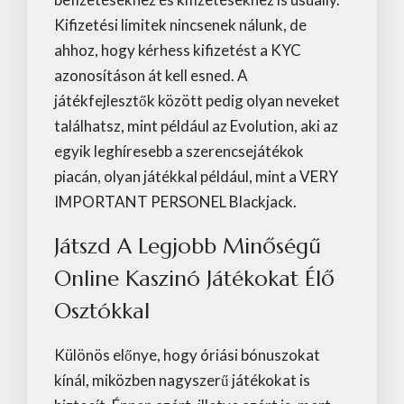
Kifizetési limitek nincsenek nálunk, de
ahhoz, hogy kérhess kifizetést a KYC
azonosításon át kell esned. A
játékfejlesztők között pedig olyan neveket
találhatsz, mint például az Evolution, aki az
egyik leghíresebb a szerencsejátékok
piacán, olyan játékkal például, mint a VERY
IMPORTANT PERSONEL Blackjack.
Játszd A Legjobb Minőségű
Online Kaszinó Játékokat Élő
Osztókkal
Különös előnye, hogy óriási bónuszokat
kínál, miközben nagyszerű játékokat is