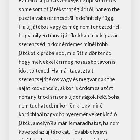
Ez nem csupán a személyiségtípusodtól és
some sort of játékstratégiádtól, hanem the
puszta vakszerencsétől is definitely függ.
Ha új játékos vagy és még nem fedezted fel,
hogy milyen típusú játékokban truck igazán
szerencséd, akkor érdemes minél több
játékot kipróbálnod, mielőtt eldöntenéd,
hogy melyekkel éri meg hosszabb távon is
időt töltened. Ha már tapasztalt
szerencsejátékos vagy és megvannak the
saját kedvenceid, akkor is érdemes azért
néha nyitnod arizona újdonságok felé. Soha
nem tudhatod, mikor jön ki egy minél
korábbinál nagyobb nyereményeket kínáló
játék, amelyről simán lemaradhatsz, ha nem
követed az újításokat. Tovább olvasva