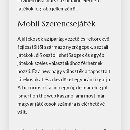
röviden olvashatsz az oldalon elérhető
játékok legfőbb jellemzőiről.
Mobil Szerencsejáték
A játékosok az iparág vezető és feltörekvő
fejlesztőitől származó nyerőgépek, asztali
játékok, élő osztói lehetőségek és egyéb
játékok széles választékához férhetnek
hozzá. Ez a new nagy választék a tapasztalt
játékosokat és a kezdőket egyaránt izgatja.
A Licencioso Casino egy új, de már elég jól
ismert on the web kaszinó, ami most már
magyar játékosok számára is elérhetővé
vált.