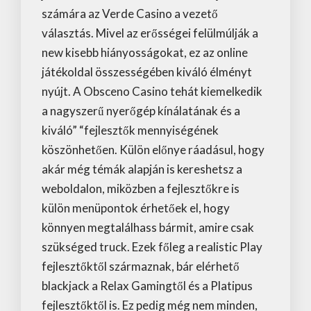
számára az Verde Casino a vezető
választás. Mivel az erősségei felülmúlják a
new kisebb hiányosságokat, ez az online
játékoldal összességében kiváló élményt
nyújt. A Obsceno Casino tehát kiemelkedik
a nagyszerű nyerőgép kínálatának és a
kiváló” “fejlesztők mennyiségének
köszönhetően. Külön előnye ráadásul, hogy
akár még témák alapján is kereshetsz a
weboldalon, miközben a fejlesztőkre is
külön menüpontok érhetőek el, hogy
könnyen megtalálhass bármit, amire csak
szükséged truck. Ezek főleg a realistic Play
fejlesztőktől származnak, bár elérhető
blackjack a Relax Gamingtől és a Platipus
fejlesztőktől is. Ez pedig még nem minden,