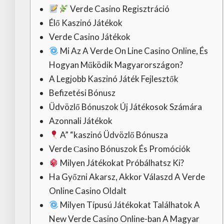
Verde Casino Regisztráció
Élő Kaszinó Játékok
Verde Casino Játékok
Mi Az A Verde On Line Casino Online, És
Hogyan Működik Magyarországon?
A Legjobb Kaszinó Játék Fejlesztők
Befizetési Bónusz
Üdvözlő Bónuszok Új Játékosok Számára
Azonnali Játékok
A” “kaszinó Üdvözlő Bónusza
Verde Сasino Bónuszok És Promóciók
Milyen Játékokat Próbálhatsz Ki?
Ha Győzni Akarsz, Akkor Válaszd A Verde
Online Casino Oldalt
Milyen Típusú Játékokat Találhatok A
New Verde Casino Online-ban A Magyar