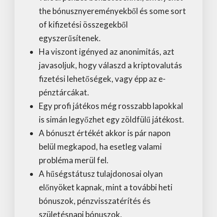
the bónusznyereményekből és some sort
of kifizetési összegekből
egyszerűsítenek.
Ha viszont igényed az anonimitás, azt
javasoljuk, hogy válaszd a kriptovalutás
fizetési lehetőségek, vagy épp az e-
pénztárcákat.
Egy profi játékos még rosszabb lapokkal
is simán legyőzhet egy zöldfülű játékost.
A bónuszt értékét akkor is pár napon
belül megkapod, ha esetleg valami
probléma merül fel.
A hűségstátusz tulajdonosai olyan
előnyöket kapnak, mint a további heti
bónuszok, pénzvisszatérítés és
születésnapi bónuszok.