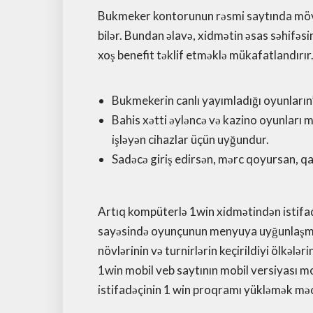
Bukmeker kontorunun rəsmi saytında mövcu
bilər. Bundan əlavə, xidmətin əsas səhifəsi
xoş benefit təklif etməklə mükafatlandırır.
Bukmekerin canlı yayımladığı oyunların”
Bahis xətti əyləncə və kazino oyunları 
işləyən cihazlar üçün uyğundur.
Sadəcə giriş edirsən, mərc qoyursan, qa
Artıq kompüterlə 1win xidmətindən istifad
sayəsində oyunçunun menyuya uyğunlaşması
növlərinin və turnirlərin keçirildiyi ölkələ
1win mobil veb saytının mobil versiyası mo
istifadəçinin 1 win proqramı yükləmək məc