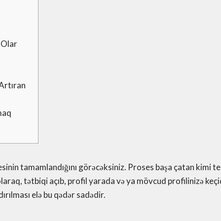
 Olar
 Artıran
maq
esinin tamamlandığını görəcəksiniz. Proses başa çatan kimi te
olaraq, tətbiqi açıb, profil yarada və ya mövcud profilinizə ke
dırılması elə bu qədər sadədir.