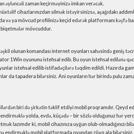
 əyləncəli zaman keçirməyinizə imkan verəcək.
təlif cihazlarınızdan silmək istəyirsinizsə, aşağıdakı addımlar
ada və ya mövcud profilinizə keçid edərək platformanı kəşfə baş
ətbiqetmələr mövcuddur.
əşkil olunan komandası internet oyunları sahəsində geniş təcrüb
viator 1Win oyununu istehsal edib. Bu oyun istehsal edilənə qədə
oyunlar istehsal edilib istifadəçilərə təqdim edildi. Hazırda g
lar da tapadera bilərsiniz. Ani oyunların hər birində pulu za
əllərdən biri də şirkətin təklif etdiyi mobil proqramdır. Qeyd
ndirməklə yolda, evdə, küçədə – bir sözlə olduğunuz hər yerd
mək lazımdır ki, mobil cihazınıza uyğun olub-olmadığınızı bil
nə endirməklə mobil platformada oyundan zövq ala bilərsiniz.