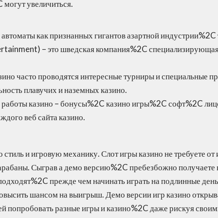
 могут увеличиться.
 автоматы как признанных гигантов азартной индустрии%2C 
tertainment) – это шведская компания%2C специализирующая
зино часто проводятся интересные турниры и специальные п
ьность плавучих и наземных казино.
и работы казино – бонусы%2C казино игры%2C софт%2C лиц
дого веб сайта казино.
 стиль и игровую механику. Слот игры казино не требуете о
барабаны. Сыграв а демо версию%2C пребезбожно получаете 
 подходят%2C прежде чем начинать играть на подлинные де
повысить шансом на выигрыш. Демо версии игр казино откры
ей попробовать разные игры и казино%2C даже рискуя свои