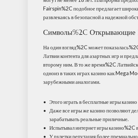
Fairspin%2C подобное предлагает широ
развлекаясь в безопасной а надежной обс
Символы%2C Открывающие П
На один взгляд%2C может показалась%2C 
Латвии контента для азартных игр и пре
второму ним. В то же время%2C Латвийс
одноиз в таких играх казино как Mega M
зарубежными аналогами.
Этого играть в бесплатные игры казино
Даже все игры же казино позволяют де
зарабатывать реальные приличные.
Испытывал интернет игры казино%2C вы
У рулетки репутация более премиальн