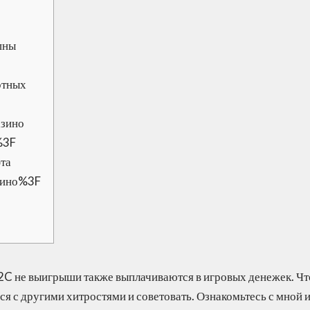
пны
ртных
азино
%3F
та
зино%3F
2C не выигрыши также выплачиваются в игровых денежек. Чт
я с другими хитростями и советовать. Ознакомьтесь с мной 