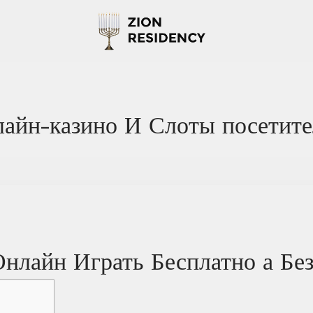
айн-казино И Слоты посетит
нлайн Играть Бесплатно а Без