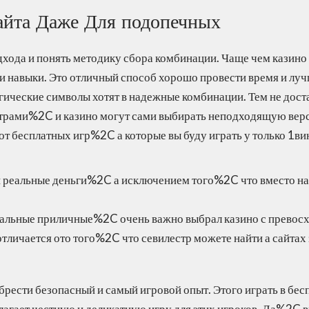
йта Даже Для подопечных
дхода и понять методику сбора комбинации. Чаще чем казин
и навыки. Это отличный способ хорошо провести время и лу
ические символы хотят в надежные комбинации. Тем не дост
трами%2C и казино могут сами выбирать неподходящую верси
 от бесплатных игр%2C а которые вы буду играть у только
1ви
 и реальные деньги%2C а исключением того%2C что вместо 
реальные приличные%2C очень важно выбрал казино с превос
отличается ото того%2C что севилестр можете найти а сайта
ести безопасный и самый игровой опыт. Этого играть в бесп
лагает честную и деликатную игру для этих игроков. Да%2C в