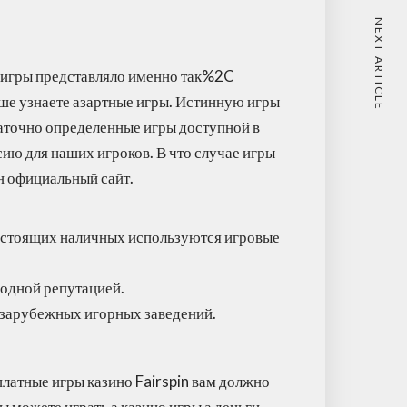
NEXT ARTICLE
о игры представляло именно так%2C
чше узнаете азартные игры. Истинную игры
аточно определенные игры доступной в
ю для наших игроков. В что случае игры
н официальный сайт
.
настоящих наличных используются игровые
ходной репутацией.
х зарубежных игорных заведений.
латные игры казино Fairspin вам должно
ы можете играть а казино игры а деньги