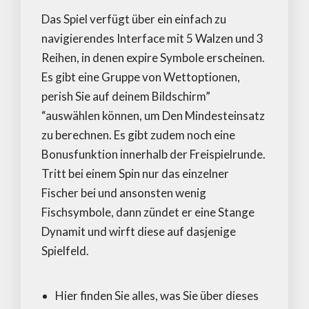
Das Spiel verfügt über ein einfach zu
navigierendes Interface mit 5 Walzen und 3
Reihen, in denen expire Symbole erscheinen.
Es gibt eine Gruppe von Wettoptionen,
perish Sie auf deinem Bildschirm”
“auswählen können, um Den Mindesteinsatz
zu berechnen. Es gibt zudem noch eine
Bonusfunktion innerhalb der Freispielrunde.
Tritt bei einem Spin nur das einzelner
Fischer bei und ansonsten wenig
Fischsymbole, dann zündet er eine Stange
Dynamit und wirft diese auf dasjenige
Spielfeld.
Hier finden Sie alles, was Sie über dieses