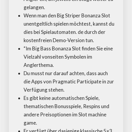
gelangen.
Wenn man den Big Striper Bonanza Slot
unentgeltlich spielen möchtest, kannst du
dies bei Spielautomaten. de durch der
kostenfreien Demo-Version tun.
“Im Big Bass Bonanza Slot finden Sie eine
Vielzahl vonseiten Symbolen im
Anglerthema.
Du musst nur darauf achten, dass auch
die Apps von Pragmatic Participate in zur
Verfügung stehen.
Es gibt keine automatischen Spiele,
thematischen Bonusspiele, Respins und
andere Preisoptionen im Slot machine
game.
Er verfügt über dasjenige klassische 5×3