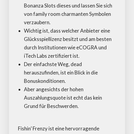
Bonanza Slots dieses und lassen Sie sich
von family room charmanten Symbolen
verzaubern.
Wichtig ist, dass welcher Anbieter eine
Glücksspiellizenz besitzt und am besten
durch Institutionen wie eCOGRA und
iTech Labs zertifiziert ist.
Der einfachste Weg, dead
herauszufinden, ist ein Blick in die
Bonuskonditionen.
Aber angesichts der hohen
Auszahlungsquote ist echt das kein
Grund für Beschwerden.
Fishin’ Frenzy ist eine hervorragende