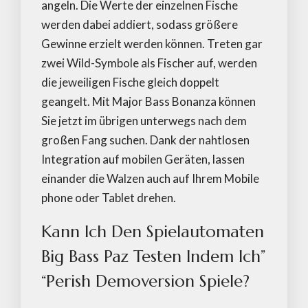
angeln. Die Werte der einzelnen Fische
werden dabei addiert, sodass größere
Gewinne erzielt werden können. Treten gar
zwei Wild-Symbole als Fischer auf, werden
die jeweiligen Fische gleich doppelt
geangelt. Mit Major Bass Bonanza können
Sie jetzt im übrigen unterwegs nach dem
großen Fang suchen. Dank der nahtlosen
Integration auf mobilen Geräten, lassen
einander die Walzen auch auf Ihrem Mobile
phone oder Tablet drehen.
Kann Ich Den Spielautomaten
Big Bass Paz Testen Indem Ich”
“Perish Demoversion Spiele?