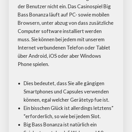
der Benutzer nicht ein. Das Casinospiel Big
Bass Bonanza läuft auf PC- sowie mobilen
Browsern, unter abzug von dass zusätzliche
Computer software installiert werden
muss. Sie können bei jedem mit unserem
Internet verbundenen Telefon oder Tablet
über Android, iOS oder aber Windows
Phone spielen.
Dies bedeutet, dass Sie alle gängigen
Smartphones und Capsules verwenden
können, egal welcher Gerätetyp fue ist.
Ein bisschen Glück ist allerdings letztens”
“erforderlich, so wie bei jedem Slot.
Big Bass Bonanza ist natürlich ein