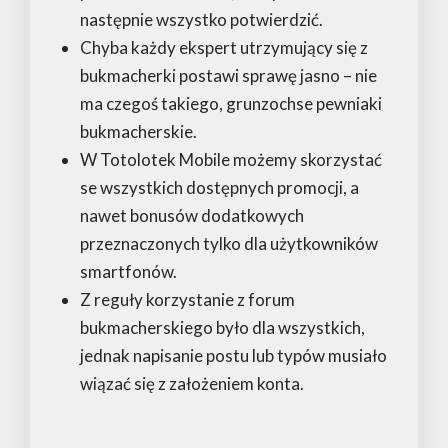
następnie wszystko potwierdzić.
Chyba każdy ekspert utrzymujący się z
bukmacherki postawi sprawę jasno – nie
ma czegoś takiego, grunzochse pewniaki
bukmacherskie.
W Totolotek Mobile możemy skorzystać
se wszystkich dostępnych promocji, a
nawet bonusów dodatkowych
przeznaczonych tylko dla użytkowników
smartfonów.
Z reguły korzystanie z forum
bukmacherskiego było dla wszystkich,
jednak napisanie postu lub typów musiało
wiązać się z założeniem konta.