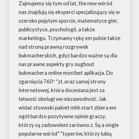
Zajmujemy się tym od lat, the new wśród
nas znajdują się eksperci specjalizujący się w
szeroko pojętym sporcie, matematyce gier,
publicystyce, psychologii, a także
marketingu. Trzymamy rękę em pulsie także
nad stroną prawną rozgrywek
bukmacherskich, gdyż bardzo ważne są dla
nas prawne aspekty gry oughout
bukmachera online mostbet aplikacja. Do
zgarnięcia 760″ “zł, oraz samej strony
internetowej, która doceniana jest za
łatwość obsługi we niezawodność. Jak
widać stsowski pakiet mhh start zbiera em
ogół bardzo pozytywne opinie graczy,
którzy są zadowoleni zarówno z. Są a single
popularne wśród” “typerów, którzy lubią