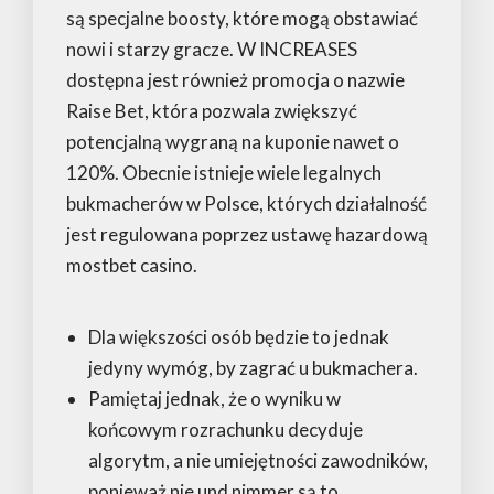
są specjalne boosty, które mogą obstawiać
nowi i starzy gracze. W INCREASES
dostępna jest również promocja o nazwie
Raise Bet, która pozwala zwiększyć
potencjalną wygraną na kuponie nawet o
120%. Obecnie istnieje wiele legalnych
bukmacherów w Polsce, których działalność
jest regulowana poprzez ustawę hazardową
mostbet casino
.
Dla większości osób będzie to jednak
jedyny wymóg, by zagrać u bukmachera.
Pamiętaj jednak, że o wyniku w
końcowym rozrachunku decyduje
algorytm, a nie umiejętności zawodników,
ponieważ nie und nimmer są to