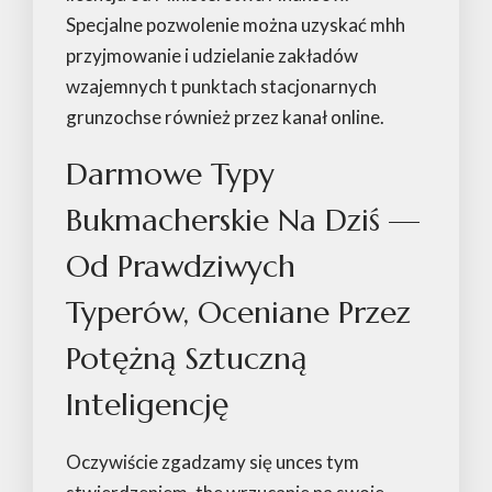
Specjalne pozwolenie można uzyskać mhh
przyjmowanie i udzielanie zakładów
wzajemnych t punktach stacjonarnych
grunzochse również przez kanał online.
Darmowe Typy
Bukmacherskie Na Dziś —
Od Prawdziwych
Typerów, Oceniane Przez
Potężną Sztuczną
Inteligencję
Oczywiście zgadzamy się unces tym