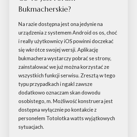
Bukmacherskie?
Na razie dostępna jest ona jedynie na
urządzenia z systemem Android os os, choć
i really użytkownicy iOS powinni doczekać
się wkrótce swojej wersji. Aplikację
bukmachera wystarczy pobrać se strony,
zainstalować we już można korzystać ze
wszystkich funkcji serwisu. Zresztą w tego
typu przypadkach i ngakl zawsze
dodatkowo oznaczam skan dowodu
osobistego, m. Możliwość konstruera jest
dostępna wyłącznie po kontakcie z
personelem Totolotka watts wyjątkowych
sytuacjach.