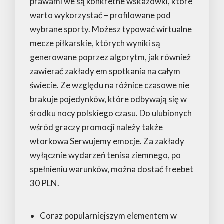
prawami we są konkretne wskazówki, które
warto wykorzystać – profilowane pod
wybrane sporty. Możesz typować wirtualne
mecze piłkarskie, których wyniki są
generowane poprzez algorytm, jak również
zawierać zakłady em spotkania na całym
świecie. Ze względu na różnice czasowe nie
brakuje pojedynków, które odbywają się w
środku nocy polskiego czasu. Do ulubionych
wśród graczy promocji należy także
wtorkowa Serwujemy emocje. Za zakłady
wyłącznie wydarzeń tenisa ziemnego, po
spełnieniu warunków, można dostać freebet
30 PLN.
Coraz popularniejszym elementem w