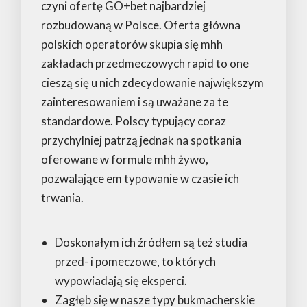
czyni ofertę GO+bet najbardziej
rozbudowaną w Polsce. Oferta główna
polskich operatorów skupia się mhh
zakładach przedmeczowych rapid to one
cieszą się u nich zdecydowanie największym
zainteresowaniem i są uważane za te
standardowe. Polscy typujący coraz
przychylniej patrzą jednak na spotkania
oferowane w formule mhh żywo,
pozwalające em typowanie w czasie ich
trwania.
Doskonałym ich źródłem są też studia
przed- i pomeczowe, to których
wypowiadają się eksperci.
Zagłęb się w nasze typy bukmacherskie