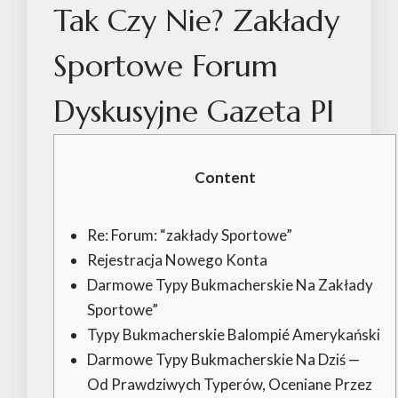
Tak Czy Nie? Zakłady
Sportowe Forum
Dyskusyjne Gazeta Pl
Content
Re: Forum: “zakłady Sportowe”
Rejestracja Nowego Konta
Darmowe Typy Bukmacherskie Na Zakłady
Sportowe”
Typy Bukmacherskie Balompié Amerykański
Darmowe Typy Bukmacherskie Na Dziś —
Od Prawdziwych Typerów, Oceniane Przez