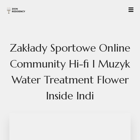
Zakłady Sportowe Online
Community Hi-fi I Muzyk
Water Treatment Flower
Inside Indi