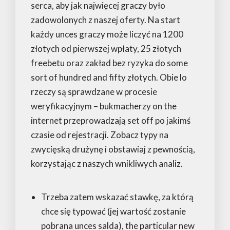
serca, aby jak najwięcej graczy było
zadowolonych z naszej oferty. Na start
każdy unces graczy może liczyć na 1200
złotych od pierwszej wpłaty, 25 złotych
freebetu oraz zakład bez ryzyka do some
sort of hundred and fifty złotych. Obie lo
rzeczy są sprawdzane w procesie
weryfikacyjnym – bukmacherzy on the
internet przeprowadzają set off po jakimś
czasie od rejestracji. Zobacz typy na
zwycięską drużynę i obstawiaj z pewnością,
korzystając z naszych wnikliwych analiz.
Trzeba zatem wskazać stawkę, za którą
chce się typować (jej wartość zostanie
pobrana unces salda), the particular new