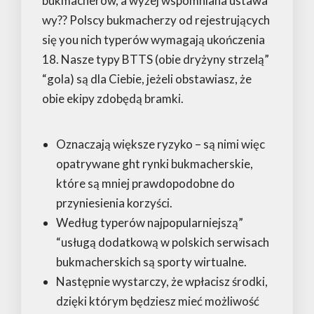
bukmacherów, a wyżej wspomniana ustawa
wy?? Polscy bukmacherzy od rejestrujących
się you nich typerów wymagają ukończenia
18. Nasze typy BTTS (obie dryżyny strzelą”
“gola) są dla Ciebie, jeżeli obstawiasz, że
obie ekipy zdobędą bramki.
Oznaczają większe ryzyko – są nimi więc
opatrywane ght rynki bukmacherskie,
które są mniej prawdopodobne do
przyniesienia korzyści.
Według typerów najpopularniejszą”
“usługą dodatkową w polskich serwisach
bukmacherskich są sporty wirtualne.
Następnie wystarczy, że wpłacisz środki,
dzięki którym będziesz mieć możliwość