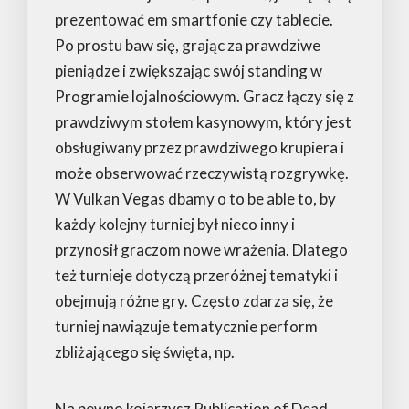
prezentować em smartfonie czy tablecie.
Po prostu baw się, grając za prawdziwe
pieniądze i zwiększając swój standing w
Programie lojalnościowym. Gracz łączy się z
prawdziwym stołem kasynowym, który jest
obsługiwany przez prawdziwego krupiera i
może obserwować rzeczywistą rozgrywkę.
W Vulkan Vegas dbamy o to be able to, by
każdy kolejny turniej był nieco inny i
przynosił graczom nowe wrażenia. Dlatego
też turnieje dotyczą przeróżnej tematyki i
obejmują różne gry. Często zdarza się, że
turniej nawiązuje tematycznie perform
zbliżającego się święta, np.
Na pewno kojarzysz Publication of Dead,