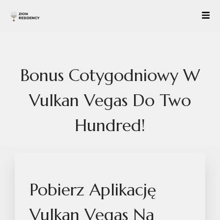
Bonus Cotygodniowy W
Vulkan Vegas Do Two
Hundred!
Pobierz Aplikację
Vulkan Vegas Na