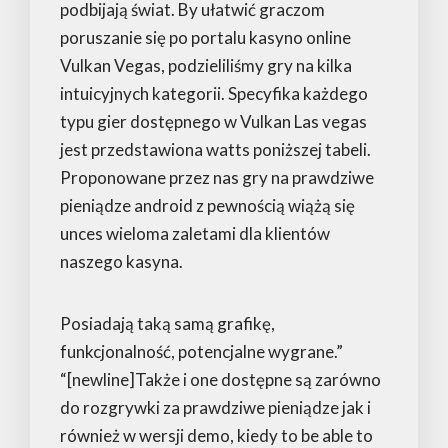
podbijają świat. By ułatwić graczom
poruszanie się po portalu kasyno online
Vulkan Vegas, podzieliliśmy gry na kilka
intuicyjnych kategorii. Specyfika każdego
typu gier dostępnego w Vulkan Las vegas
jest przedstawiona watts poniższej tabeli.
Proponowane przez nas gry na prawdziwe
pieniądze android z pewnością wiążą się
unces wieloma zaletami dla klientów
naszego kasyna.
Posiadają taką samą grafikę,
funkcjonalność, potencjalne wygrane.”
“[newline]Także i one dostępne są zarówno
do rozgrywki za prawdziwe pieniądze jak i
również w wersji demo, kiedy to be able to