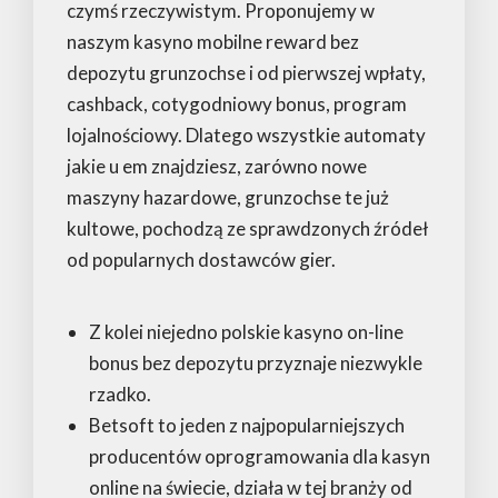
czymś rzeczywistym. Proponujemy w
naszym kasyno mobilne reward bez
depozytu grunzochse i od pierwszej wpłaty,
cashback, cotygodniowy bonus, program
lojalnościowy. Dlatego wszystkie automaty
jakie u em znajdziesz, zarówno nowe
maszyny hazardowe, grunzochse te już
kultowe, pochodzą ze sprawdzonych źródeł
od popularnych dostawców gier.
Z kolei niejedno polskie kasyno on-line
bonus bez depozytu przyznaje niezwykle
rzadko.
Betsoft to jeden z najpopularniejszych
producentów oprogramowania dla kasyn
online na świecie, działa w tej branży od