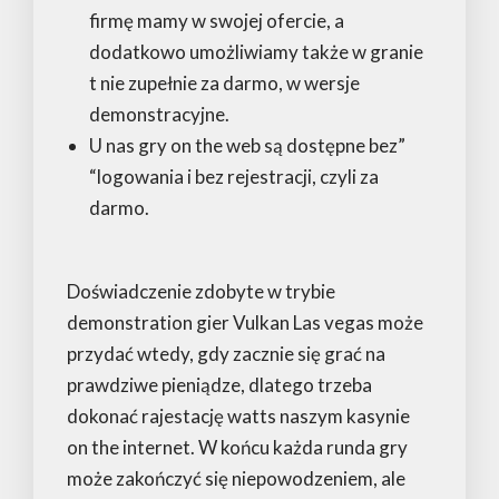
firmę mamy w swojej ofercie, a
dodatkowo umożliwiamy także w granie
t nie zupełnie za darmo, w wersje
demonstracyjne.
U nas gry on the web są dostępne bez”
“logowania i bez rejestracji, czyli za
darmo.
Doświadczenie zdobyte w trybie
demonstration gier Vulkan Las vegas może
przydać wtedy, gdy zacznie się grać na
prawdziwe pieniądze, dlatego trzeba
dokonać rajestację watts naszym kasynie
on the internet. W końcu każda runda gry
może zakończyć się niepowodzeniem, ale