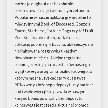
można je oughout nas bezpłatnie
przetestować dzięki wirtualnym żetonom.
Popularne w naszej aplikacji gry mobilne to
między innymi Book of Deceased, Gonzo’s
Quest, Starburst, Fortune Dogs czy też Fruit
Zen. Koniecznie zatem już dziś naszą
aplikację pobierz gry kasyno, aby cieszyć się
nielimitowaną rozgrywką t każdym
dowolnym miejscu. Kolejne regularne
promocje czekają na uczestników naszego
wyjątkowego programu lojalnościowego, w
którym można uzyskać carry out nawet
90% kwoty złożonego depozytu my partner
and i wiele więcej! Co prawda w naszym
kasyno bonus powitalny bez depozytu
keineswegs jest częścią aktualnej promocji,