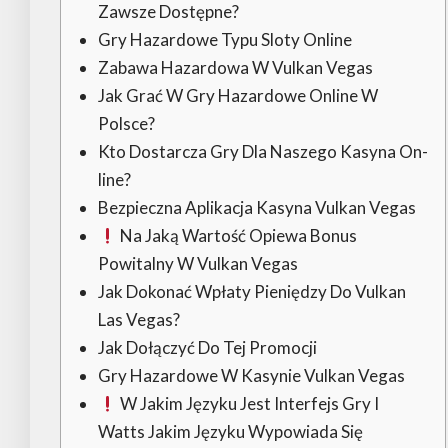
Zawsze Dostępne?
Gry Hazardowe Typu Sloty Online
Zabawa Hazardowa W Vulkan Vegas
Jak Grać W Gry Hazardowe Online W
Polsce?
Kto Dostarcza Gry Dla Naszego Kasyna On-
line?
Bezpieczna Aplikacja Kasyna Vulkan Vegas
Na Jaką Wartość Opiewa Bonus
Powitalny W Vulkan Vegas
Jak Dokonać Wpłaty Pieniędzy Do Vulkan
Las Vegas?
Jak Dołączyć Do Tej Promocji
Gry Hazardowe W Kasynie Vulkan Vegas
W Jakim Języku Jest Interfejs Gry I
Watts Jakim Języku Wypowiada Się