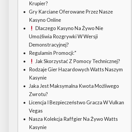
Krupier?
Gry Karciane Oferowane Przez Nasze
Kasyno Online
Dlaczego Kasyno Na Żywo Nie
Umożliwia Rozgrywki W Wersji
Demonstracyjnej?
Regulamin Promocji:”
Jak Skorzystać Z Pomocy Technicznej?
Rodzaje Gier Hazardowych Watts Naszym
Kasynie
Jaka Jest Maksymalna Kwota Możliwego
Zwrotu?
Licencja I Bezpieczeństwo Gracza W Vulkan
Vegas
Nasza Kolekcja Raffgier Na Żywo Watts
Kasynie