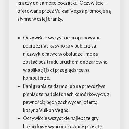
graczy od samego początku. Oczywiście —
oferowane przez Vulkan Vegas promocje są
słynne w całej branży.
Oczywiście wszystkie proponowane
poprzez nas kasyno gry pobierz są
niezwykle łatwe w obsłudze i mogą
zostać bez trudu uruchomione zarówno
w aplikacji jak i przeglądarce na
komputerze.
Fani grania za darmo lub na prawdziwe
pieniądze na telefonach komórkowych, z
pewnością będą zachwyceni ofertą
kasyna Vulkan Vegas!
Oczywiście wszystkie najlepsze gry
hazardowe wyprodukowane przez tę