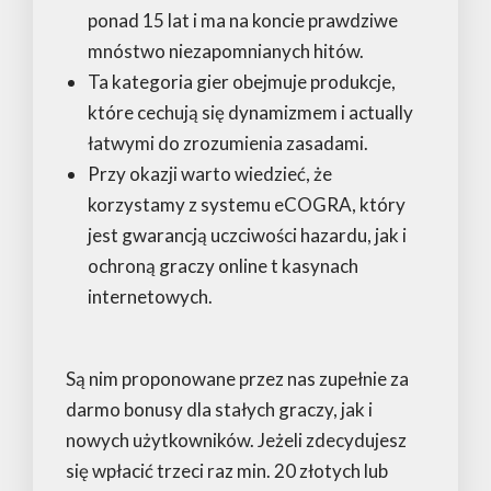
ponad 15 lat i ma na koncie prawdziwe
mnóstwo niezapomnianych hitów.
Ta kategoria gier obejmuje produkcje,
które cechują się dynamizmem i actually
łatwymi do zrozumienia zasadami.
Przy okazji warto wiedzieć, że
korzystamy z systemu eCOGRA, który
jest gwarancją uczciwości hazardu, jak i
ochroną graczy online t kasynach
internetowych.
Są nim proponowane przez nas zupełnie za
darmo bonusy dla stałych graczy, jak i
nowych użytkowników. Jeżeli zdecydujesz
się wpłacić trzeci raz min. 20 złotych lub