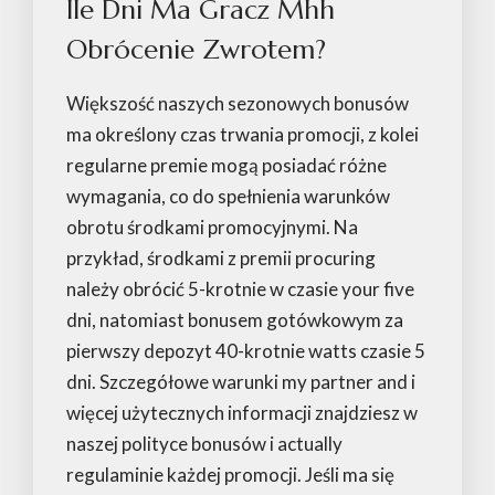
Ile Dni Ma Gracz Mhh
Obrócenie Zwrotem?
Większość naszych sezonowych bonusów
ma określony czas trwania promocji, z kolei
regularne premie mogą posiadać różne
wymagania, co do spełnienia warunków
obrotu środkami promocyjnymi. Na
przykład, środkami z premii procuring
należy obrócić 5-krotnie w czasie your five
dni, natomiast bonusem gotówkowym za
pierwszy depozyt 40-krotnie watts czasie 5
dni. Szczegółowe warunki my partner and i
więcej użytecznych informacji znajdziesz w
naszej polityce bonusów i actually
regulaminie każdej promocji. Jeśli ma się