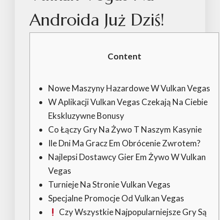
Androida Już Dziś!
Content
Nowe Maszyny Hazardowe W Vulkan Vegas
W Aplikacji Vulkan Vegas Czekają Na Ciebie
Ekskluzywne Bonusy
Co Łączy Gry Na Żywo T Naszym Kasynie
Ile Dni Ma Gracz Em Obrócenie Zwrotem?
Najlepsi Dostawcy Gier Em Żywo W Vulkan
Vegas
Turnieje Na Stronie Vulkan Vegas
Specjalne Promocje Od Vulkan Vegas
Czy Wszystkie Najpopularniejsze Gry Są