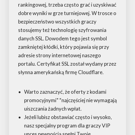
rankingowej, trzeba często grać i uzyskiwać
dobre wyniki w grze turniejowej. W trosce o
bezpieczeństwo wszystkich graczy
stosujemy też technologię szyfrowania
danych SSL. Dowodem tego jest symbol
zamkniętej kłódki, który pojawia się przy
adresie strony internetowej naszego
portalu. Certyfikat SSL został wydany przez
słynna amerykańską firmę Cloudflare.
Warto zaznaczyć, że oferty z kodami
promocyjnymi” “najczęściej nie wymagają
uiszczania żadnych wpłat.
Jeżeli lubisz obstawiać często i wysoko,
nasz specjalny program dla graczy VIP
unces pewnością spełni Twoje