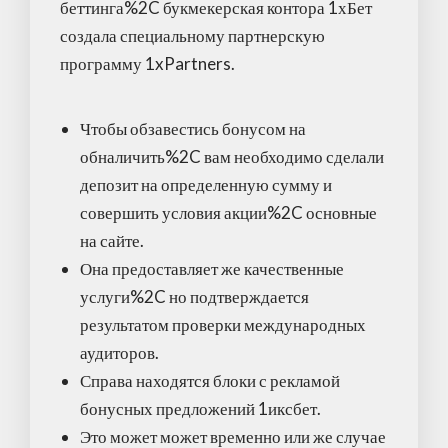
беттинга%2C букмекерская контора 1хБет
создала специальному партнерскую
программу 1xPartners.
Чтобы обзавестись бонусом на
обналичить%2C вам необходимо сделали
депозит на определенную сумму и
совершить условия акции%2C основные
на сайте.
Она предоставляет же качественные
услуги%2C но подтверждается
результатом проверки международных
аудиторов.
Справа находятся блоки с рекламой
бонусных предложений 1иксбет.
Это может может временно или же случае