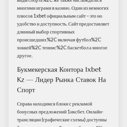
многими играми в казино. Один из немногих
плюсов 1xbet официальным сайт – это но
удобство и доступность. Сайт предоставляет
длинный выбор спортивных
происшедших%2C включая футбол%2C
хоккей%2C теннис%2C баскетбол а многое
другое.
Букмекерская Контора 1xbet
Kz — Лидер Рынка Ставок На
Спорт
Справа находимся блоки с рекламой
бонусных предложений 1иксбет. Онлайн-
трансляции (графические схемы) доступны