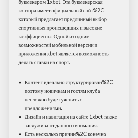
букмекером 1xbet. Эта букмекерская
контора имеет официальный сайт%2C
который предлагает предлинный выбор
спортивных происшедших и высокие
коэффициенты. Одной из одним
возможностей мобильной версии и
приложения xbet является возможность
делать ставки на спорт.
Контент идеально структурирован%2C
поэтому новичкам и гостям клуба
несложно будет уяснить с
предложениями.
Дизайн и навигация на сайте 1xbet также
заслуживают данного внимания.
Есть несколько причин%2C конечно