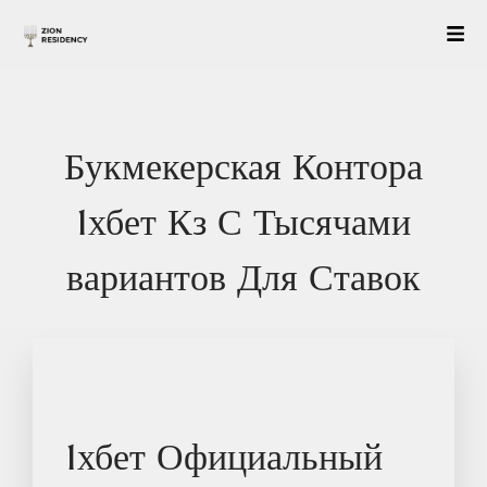
Букмекерская Контора
1хбет Кз С Тысячами
вариантов Для Ставок
1хбет Официальный