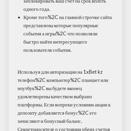
заблокировать ваш счет на срок вплоть
одного года.
Кроме того%2C на главной строчке сайта
представлены которые популярные
события а игры%2C что позволяли
быстро найти интересующего
пользователя события.
Используя дли авторизации на 1xBet kz
телефон%2C компьютер%2C планшет или
ноутбук%2C вы будете вконец
удовлетворены качеством выбрано
платформы. Если вопреки условиям акции к
депозиту добавляется бонус%2C его
зачисляют и бонусный баланс.
Секретоносителе о состоянии обеих счетов