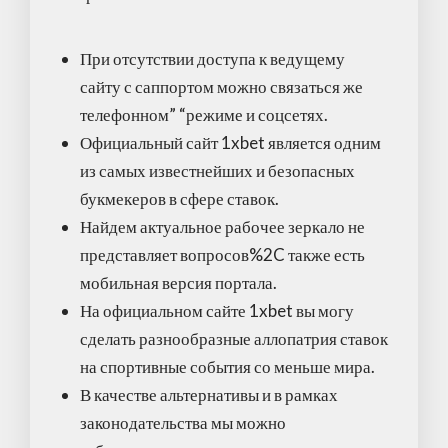
При отсутствии доступа к ведущему
сайту с саппортом можно связаться же
телефонном” “режиме и соцсетях.
Официальный сайт 1xbet является одним
из самых известнейших и безопасных
букмекеров в сфере ставок.
Найдем актуальное рабочее зеркало не
представляет вопросов%2C также есть
мобильная версия портала.
На официальном сайте 1xbet вы могу
сделать разнообразные аллопатрия ставок
на спортивные события со меньше мира.
В качестве альтернативы и в рамках
законодательства мы можно