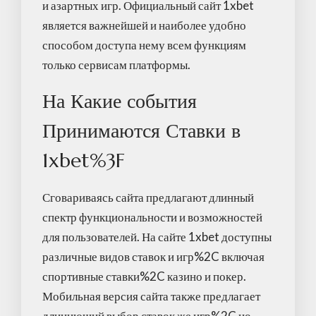
и азартных игр. Официальный сайт 1xbet
является важнейшей и наиболее удобно
способом доступа нему всем функциям
только сервисам платформы.
На Какие события
Принимаются Ставки в
1xbet%3F
Сговариваясь сайта предлагают длинный
спектр функциональности и возможностей
для пользователей. На сайте 1xbet доступны
различные видов ставок и игр%2C включая
спортивные ставки%2C казино и покер.
Мобильная версия сайта также предлагает
длиннющий выбор ставок же игр%2C но