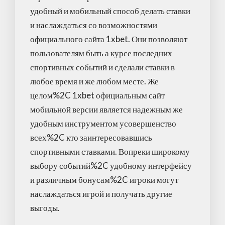
удобный и мобильный способ делать ставки
и наслаждаться со возможностями
официального сайта 1xbet. Они позволяют
пользователям быть а курсе последних
спортивных событий и сделали ставки в
любое время и же любом месте. Же
целом%2C 1xbet официальным сайт
мобильной версии является надежным же
удобным инструментом усовершенство
всех%2C кто заинтересовавшись
спортивными ставками. Вопреки широкому
выбору событий%2C удобному интерфейсу
и различным бонусам%2C игроки могут
наслаждаться игрой и получать другие
выгоды.