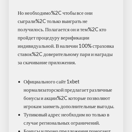
Но необходимо%2C чтобы все они
сыграли%2C только выиграть не
получилось. Полагается он и тем%2C кто
пройдет процедуру верификации
индивидуальной. В наличии 100% страховка
ставок%2C доверительному пари и награды
за скачивание приложения.
Официального сайт 1xbet
нормализаторской предлагает различные
бонусы и акции%2C которые позволяют
игрокам заиметь дополнительные выгоды.
Тупиковый адрес необходим но только в
случае региональных ограничений.
Бонусы и промо предложения помогают