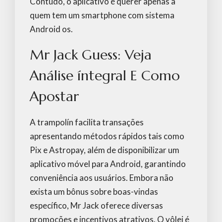
Contudo, o aplicativo é querer apenas a
quem tem um smartphone com sistema
Android os.
Mr Jack Guess: Veja
Análise íntegral E Como
Apostar
A trampolín facilita transações
apresentando métodos rápidos tais como
Pix e Astropay, além de disponibilizar um
aplicativo móvel para Android, garantindo
conveniência aos usuários​. Embora não
exista um bônus sobre boas-vindas
específico, Mr Jack oferece diversas
promoções e incentivos atrativos​. O vôlei é