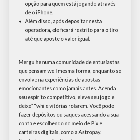
opção para quem está jogando através
de o iPhone.
Além disso, após depositar nesta
operadora, ele ficará restrito para o tiro
até que aposte o valor igual.
Mergulhe numa comunidade de entusiastas
que pensam weil mesma forma, enquanto se
envolve na experiências de apostas
emocionantes como jamais antes. Acenda
seu espírito competitivo, eleve seu jogo e
deixe” “while vitórias rolarem. Você pode
fazer depósitos ou saques acessando a sua
conta e escolhendo no meio de Pix e
carteiras digitais, como a Astropay.