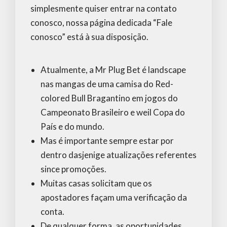
simplesmente quiser entrar na contato
conosco, nossa página dedicada “Fale
conosco” está à sua disposição.
Atualmente, a Mr Plug Bet é landscape
nas mangas de uma camisa do Red-
colored Bull Bragantino em jogos do
Campeonato Brasileiro e weil Copa do
País e do mundo.
Mas é importante sempre estar por
dentro dasjenige atualizações referentes
since promoções.
Muitas casas solicitam que os
apostadores façam uma verificação da
conta.
De qualquer forma, as oportunidades