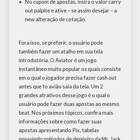
No cupom de apostas, insira o valor carry
out palpite e ative – se assim desejar – a
new alteração de cotação.
Fora isso, se preferir, o usuário pode
também fazer um atalho em sua tela
introdutória. O Aviator é um jogo
instantâneo muito popular os quais consiste
em o qual o jogador precisa fazer cash out
antes que to avião saia da tela. Um 2
grandes atrativos desse jogo é o qual o
usuário pode fazer duas apostas ao mesmo
beat. Nos próximos tópicos, confira mais
informações sobre como fazer suas
apostas apresentando Pix, tabelas
possuindo métodos de depósito da Mr. Jack