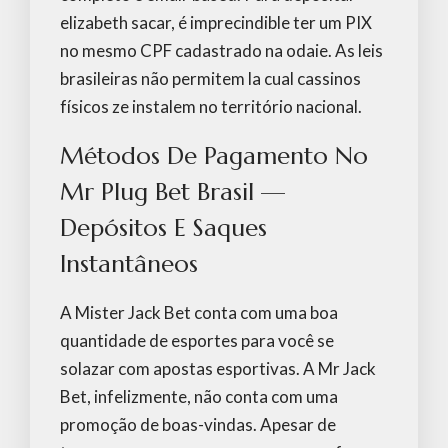
elizabeth sacar, é imprecindible ter um PIX
no mesmo CPF cadastrado na odaie. As leis
brasileiras não permitem la cual cassinos
físicos ze instalem no território nacional.
Métodos De Pagamento No
Mr Plug Bet Brasil —
Depósitos E Saques
Instantâneos
A Mister Jack Bet conta com uma boa
quantidade de esportes para você se
solazar com apostas esportivas. A Mr Jack
Bet, infelizmente, não conta com uma
promoção de boas-vindas. Apesar de