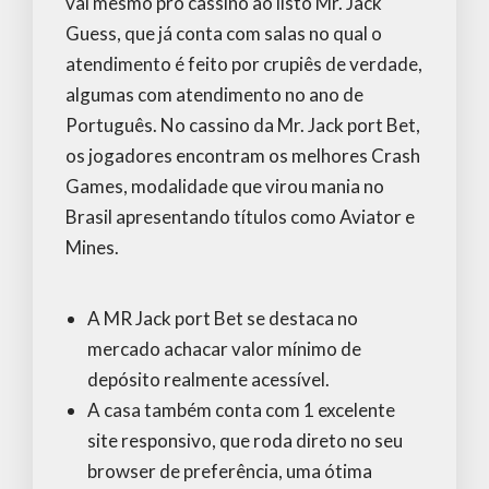
vai mesmo pro cassino ao listo Mr. Jack
Guess, que já conta com salas no qual o
atendimento é feito por crupiês de verdade,
algumas com atendimento no ano de
Português. No cassino da Mr. Jack port Bet,
os jogadores encontram os melhores Crash
Games, modalidade que virou mania no
Brasil apresentando títulos como Aviator e
Mines.
A MR Jack port Bet se destaca no
mercado achacar valor mínimo de
depósito realmente acessível.
A casa também conta com 1 excelente
site responsivo, que roda direto no seu
browser de preferência, uma ótima