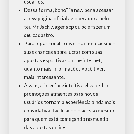
usuários.
Dessa forma, bono” “a new pena acessar
a new página oficial ag operadora pelo
teu Mr Jack wager app ou pc e fazer um
seu cadastro.
Para jogar em alto nível e aumentar since
suas chances sobre lucrar com suas
apostas esportivas on the internet,
quanto mais informações você tiver,
mais interessante.
Assim, a interface intuitiva elizabeth as
promoções atraentes para novos
usuários tornam a experiência ainda mais
convidativa, facilitando o acesso mesmo
para quem está começando no mundo
das apostas online.