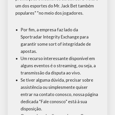
um dos esportes do Mr. Jack Bet também
populares” “no meio dos jogadores.
Por fim, a empresa faz lado da
Sportradar Integrity Exchange para
garantir some sort of integridade de
apostas.
Um recurso interessante disponível em
alguns eventos é o streaming, ou seja, a
transmissão da disputa ao vivo.
Se tiver alguma dúvida, precisar sobre
assistência ou simplesmente quiser
entrar na contato conosco, nossa página
dedicada “Fale conosco” está à sua
disposição.