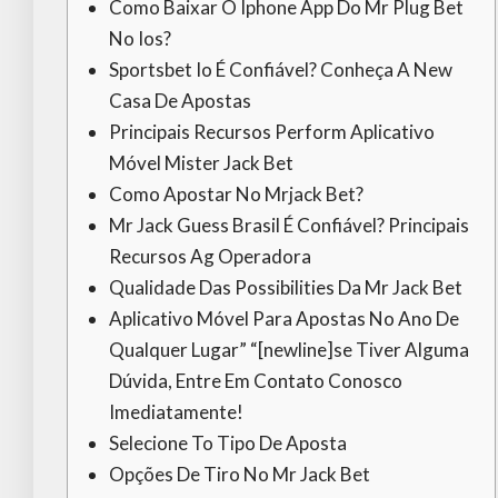
Como Baixar O Iphone App Do Mr Plug Bet
No Ios?
Sportsbet Io É Confiável? Conheça A New
Casa De Apostas
Principais Recursos Perform Aplicativo
Móvel Mister Jack Bet
Como Apostar No Mrjack Bet?
Mr Jack Guess Brasil É Confiável? Principais
Recursos Ag Operadora
Qualidade Das Possibilities Da Mr Jack Bet
Aplicativo Móvel Para Apostas No Ano De
Qualquer Lugar” “[newline]se Tiver Alguma
Dúvida, Entre Em Contato Conosco
Imediatamente!
Selecione To Tipo De Aposta
Opções De Tiro No Mr Jack Bet