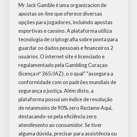
Mr Jack Gamble é uma organizacion de
apostas on-line que oferece diversas
opções para jogadores, incluindo apostas
esportivas e cassino. A plataforma utiliza
tecnologia de criptografia sobre ponta para
guardar os dados pessoais e financeiros 2
usuários. O internet site é licenciado e
regulamentado pela Gambling Curaçao
(licença nº 365/JAZ), o o qual” “assegura a
conformidade com os padrões mundiais de
segurança e justiça​. Além disto, a
plataforma possui um índice de resolução
de néanmoins de 90% zero Reclame Aqui,
destacando-se pela eficiência zero
atendimento ao consumidor. Se tiver
alguma dúvida, precisar para assistência ou