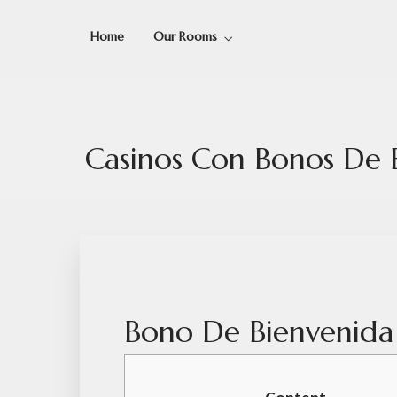
Home
Our Rooms
Casinos Con Bonos De 
Bono De Bienvenida