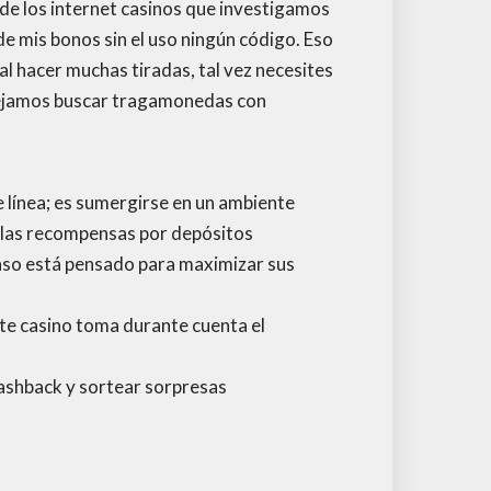
 de los internet casinos que investigamos
de mis bonos sin el uso ningún código. Eso
 hacer muchas tiradas, tal vez necesites
nsejamos buscar tragamonedas con
 línea; es sumergirse en un ambiente
, las recompensas por depósitos
paso está pensado para maximizar sus
ste casino toma durante cuenta el
cashback y sortear sorpresas