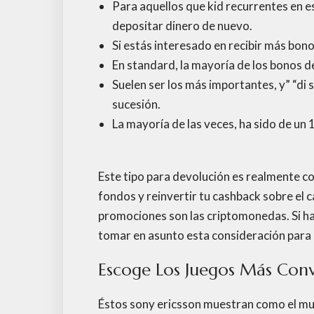
Para aquellos que kid recurrentes en e
depositar dinero de nuevo.
Si estás interesado en recibir más bono
En standard, la mayoría de los bonos d
Suelen ser los más importantes, y” “di s
sucesión.
La mayoría de las veces, ha sido de un
Este tipo para devolución es realmente co
fondos y reinvertir tu cashback sobre el c
promociones son las criptomonedas. Si h
tomar en asunto esta consideración para q
Escoge Los Juegos Más Conv
Éstos sony ericsson muestran como el mul