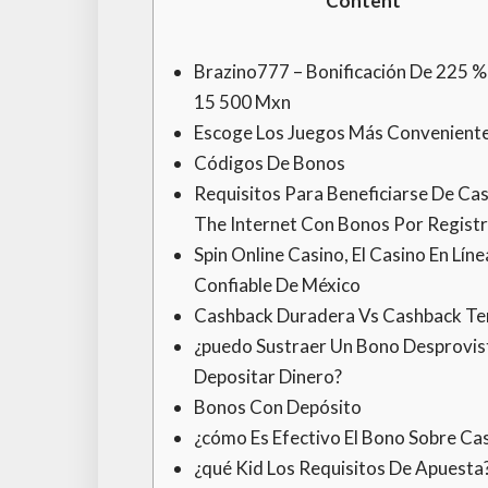
Content
Brazino777 – Bonificación De 225 
15 500 Mxn
Escoge Los Juegos Más Convenient
Códigos De Bonos
Requisitos Para Beneficiarse De Ca
The Internet Con Bonos Por Regist
Spin Online Casino, El Casino En Líne
Confiable De México
Cashback Duradera Vs Cashback T
¿puedo Sustraer Un Bono Desprovis
Depositar Dinero?
Bonos Con Depósito
¿cómo Es Efectivo El Bono Sobre Ca
¿qué Kid Los Requisitos De Apuesta