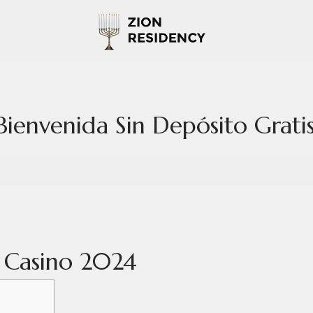
Bienvenida Sin Depósito Grat
 Casino 2024