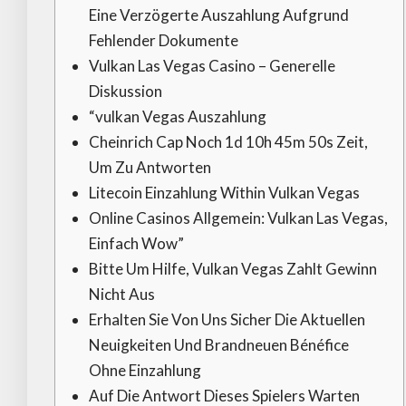
Eine Verzögerte Auszahlung Aufgrund
Fehlender Dokumente
Vulkan Las Vegas Casino – Generelle
Diskussion
“vulkan Vegas Auszahlung
Cheinrich Cap Noch 1d 10h 45m 50s Zeit,
Um Zu Antworten
Litecoin Einzahlung Within Vulkan Vegas
Online Casinos Allgemein: Vulkan Las Vegas,
Einfach Wow”
Bitte Um Hilfe, Vulkan Vegas Zahlt Gewinn
Nicht Aus
Erhalten Sie Von Uns Sicher Die Aktuellen
Neuigkeiten Und Brandneuen Bénéfice
Ohne Einzahlung
Auf Die Antwort Dieses Spielers Warten