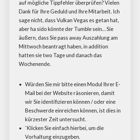
auf mögliche Tippfehler überprüfen? Vielen
Dank für Ihre Geduld und Ihre Mitarbeit. Ich
sage nicht, dass Vulkan Vegas es getan hat,
aber ha sido könnte der Tumble sein… Sie
äußern, dass Sie pass away Auszahlung am
Mittwoch beantragt haben, in addition
hatten sie two Tage und danach das
Wochenende.
Würden Sie mir bitte einen Modul Ihrer E-
Mail bei der Website räsonieren, damit
wir Sie identifizieren können / oder eine
Beschwerde einreichen können, ist dies in
kürzester Zeit untersucht.
¨Klicken Sie einfach hierbei, um die
Vorhaltung einzugeben.