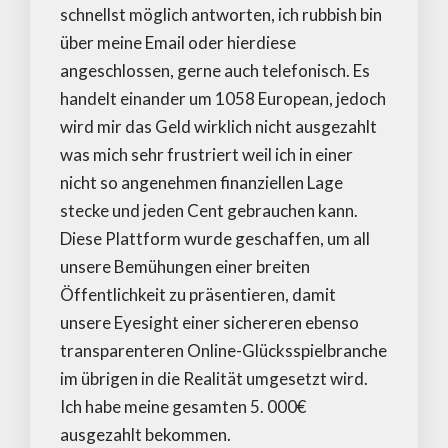
schnellst möglich antworten, ich rubbish bin
über meine Email oder hierdiese
angeschlossen, gerne auch telefonisch. Es
handelt einander um 1058 European, jedoch
wird mir das Geld wirklich nicht ausgezahlt
was mich sehr frustriert weil ich in einer
nicht so angenehmen finanziellen Lage
stecke und jeden Cent gebrauchen kann.
Diese Plattform wurde geschaffen, um all
unsere Bemühungen einer breiten
Öffentlichkeit zu präsentieren, damit
unsere Eyesight einer sichereren ebenso
transparenteren Online-Glücksspielbranche
im übrigen in die Realität umgesetzt wird.
Ich habe meine gesamten 5. 000€
ausgezahlt bekommen.