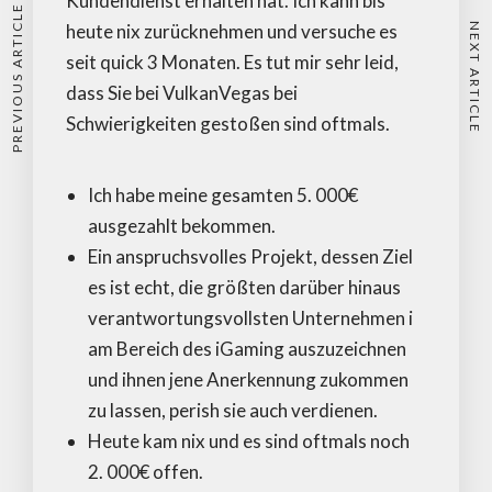
Kundendienst erhalten hat. Ich kann bis
PREVIOUS ARTICLE
heute nix zurücknehmen und versuche es
NEXT ARTICLE
seit quick 3 Monaten. Es tut mir sehr leid,
dass Sie bei VulkanVegas bei
Schwierigkeiten gestoßen sind oftmals.
Ich habe meine gesamten 5. 000€
ausgezahlt bekommen.
Ein anspruchsvolles Projekt, dessen Ziel
es ist echt, die größten darüber hinaus
verantwortungsvollsten Unternehmen i
am Bereich des iGaming auszuzeichnen
und ihnen jene Anerkennung zukommen
zu lassen, perish sie auch verdienen.
Heute kam nix und es sind oftmals noch
2. 000€ offen.