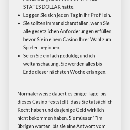
STATES DOLLAR hatte.
Loggen Sie sich jeden Tag in Ihr Profil ein.
Sie sollten immer sicherstellen, wenn Sie
alle gesetzlichen Anforderungen erfüllen,
bevor Sie in einem Casino Ihrer Wahl zum
Spielen beginnen.
Seien Sie einfach geduldig und ich
weltanschauung, Sie werden alles bis
Ende dieser nächsten Woche erlangen.
Normalerweise dauert es einige Tage, bis
dieses Casino feststellt, dass Sie tatsächlich
Recht haben und dasjenige Geld wirklich
nicht bekommen haben. Sie müssen” “im
übrigen warten, bis sie eine Antwort vom