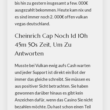
bis hin zu gestern insgesamt a few. 000€
ausgezahlt bekommen. Heute kam nix und
es sind immer noch 2. 000€ offen
vulkan
vegas deutschland
.
Cheinrich Cap Noch 1d 10h
45m 50s Zeit, Um Zu
Antworten
Musste bei Vulkan ewig aufs Cash warten
und jeder Support ist direkt ein Bot der
immer das gleiche schreibt. Sie müssen es
aus positiver Sicht betrachten. Sie haben
gewonnen darüber hinaus es gibt kein
Anzeichen dafür, wenn das Casino Sie nicht
bezahlen möchte. Du hast schon einen Teil