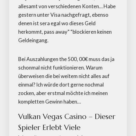
allesamt von verschiedenen Konten… Habe
gestern unter Visa nachgefragt, ebenso
denen ist sera egal wo dieses Geld
herkommt, pass away” “blockieren keinen
Geldeingang.
Bei Auszahlungen the 500, 00€ muss das ja
schonmal nicht funktionieren. Warum
überweisen die bei weitem nicht alles auf
einmal? Ich würde dort gerne nochmal
zocken, aber erstmal möchte ich meinen
kompletten Gewinn haben…
Vulkan Vegas Casino – Dieser
Spieler Erlebt Viele