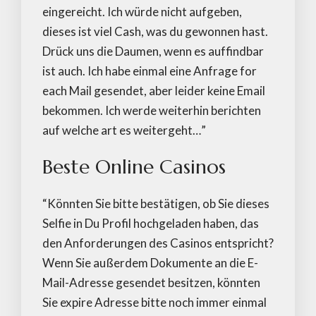
eingereicht. Ich würde nicht aufgeben,
dieses ist viel Cash, was du gewonnen hast.
Drück uns die Daumen, wenn es auffindbar
ist auch. Ich habe einmal eine Anfrage for
each Mail gesendet, aber leider keine Email
bekommen. Ich werde weiterhin berichten
auf welche art es weitergeht…”
Beste Online Casinos
“Könnten Sie bitte bestätigen, ob Sie dieses
Selfie in Du Profil hochgeladen haben, das
den Anforderungen des Casinos entspricht?
Wenn Sie außerdem Dokumente an die E-
Mail-Adresse gesendet besitzen, könnten
Sie expire Adresse bitte noch immer einmal