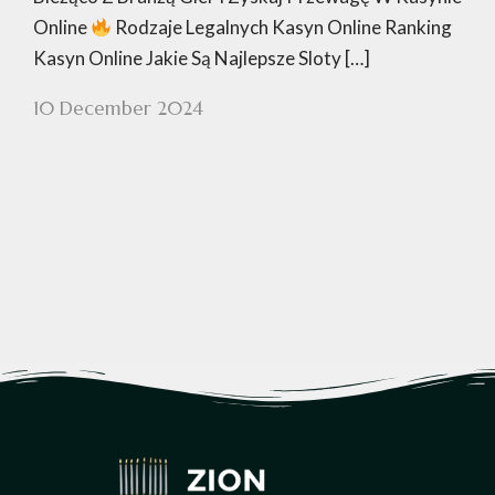
Online
Rodzaje Legalnych Kasyn Online Ranking
Kasyn Online Jakie Są Najlepsze Sloty […]
10 December 2024