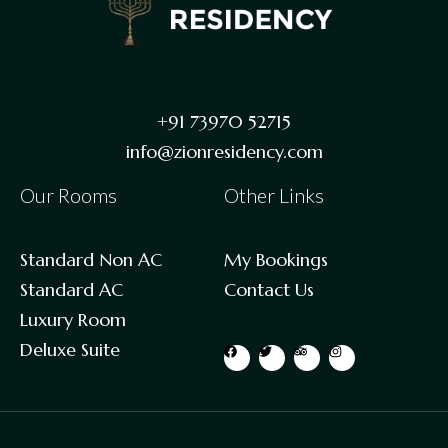
+91 73970 52715
info@zionresidency.com
Our Rooms
Other Links
Standard Non AC
My Bookings
Standard AC
Contact Us
Luxury Room
Deluxe Suite