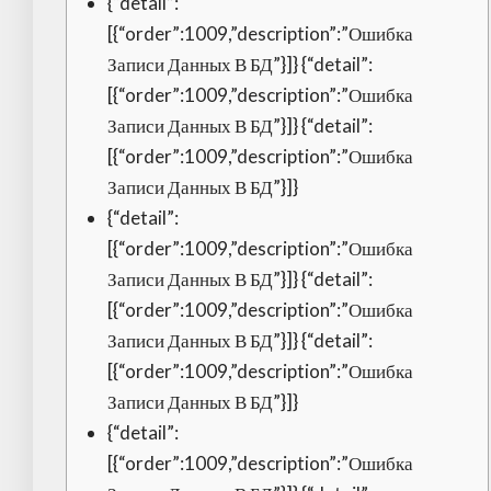
{“detail”:
[{“order”:1009,”description”:”Ошибка
Записи Данных В БД”}]} {“detail”:
[{“order”:1009,”description”:”Ошибка
Записи Данных В БД”}]} {“detail”:
[{“order”:1009,”description”:”Ошибка
Записи Данных В БД”}]}
{“detail”:
[{“order”:1009,”description”:”Ошибка
Записи Данных В БД”}]} {“detail”:
[{“order”:1009,”description”:”Ошибка
Записи Данных В БД”}]} {“detail”:
[{“order”:1009,”description”:”Ошибка
Записи Данных В БД”}]}
{“detail”:
[{“order”:1009,”description”:”Ошибка