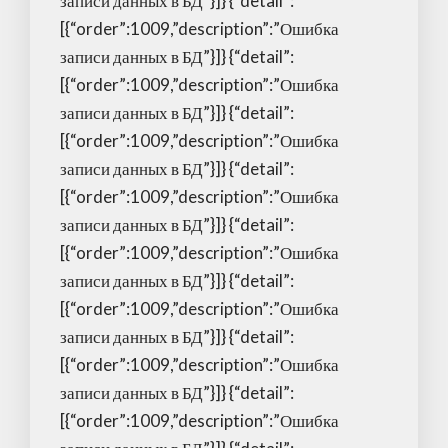
записи данных в БД”}]} {“detail”:
[{“order”:1009,”description”:”Ошибка
записи данных в БД”}]} {“detail”:
[{“order”:1009,”description”:”Ошибка
записи данных в БД”}]} {“detail”:
[{“order”:1009,”description”:”Ошибка
записи данных в БД”}]} {“detail”:
[{“order”:1009,”description”:”Ошибка
записи данных в БД”}]} {“detail”:
[{“order”:1009,”description”:”Ошибка
записи данных в БД”}]} {“detail”:
[{“order”:1009,”description”:”Ошибка
записи данных в БД”}]} {“detail”:
[{“order”:1009,”description”:”Ошибка
записи данных в БД”}]} {“detail”:
[{“order”:1009,”description”:”Ошибка