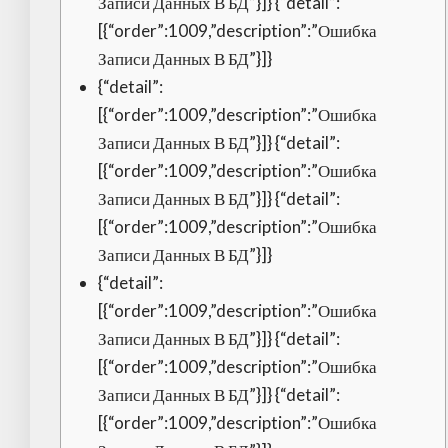
Записи Данных В БД”}]} {“detail”:
[{“order”:1009,”description”:”Ошибка
Записи Данных В БД”}]}
{“detail”:
[{“order”:1009,”description”:”Ошибка
Записи Данных В БД”}]} {“detail”:
[{“order”:1009,”description”:”Ошибка
Записи Данных В БД”}]} {“detail”:
[{“order”:1009,”description”:”Ошибка
Записи Данных В БД”}]}
{“detail”:
[{“order”:1009,”description”:”Ошибка
Записи Данных В БД”}]} {“detail”:
[{“order”:1009,”description”:”Ошибка
Записи Данных В БД”}]} {“detail”:
[{“order”:1009,”description”:”Ошибка