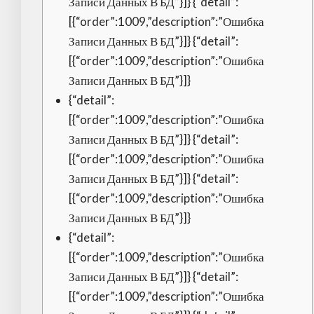
Записи Данных В БД”}]} {“detail”:
[{“order”:1009,”description”:”Ошибка
Записи Данных В БД”}]} {“detail”:
[{“order”:1009,”description”:”Ошибка
Записи Данных В БД”}]}
{“detail”:
[{“order”:1009,”description”:”Ошибка
Записи Данных В БД”}]} {“detail”:
[{“order”:1009,”description”:”Ошибка
Записи Данных В БД”}]} {“detail”:
[{“order”:1009,”description”:”Ошибка
Записи Данных В БД”}]}
{“detail”:
[{“order”:1009,”description”:”Ошибка
Записи Данных В БД”}]} {“detail”:
[{“order”:1009,”description”:”Ошибка