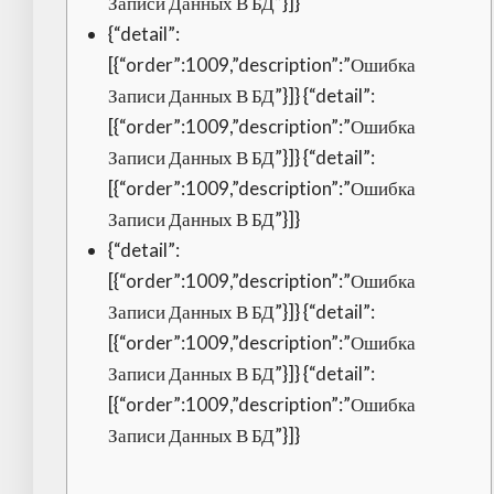
Записи Данных В БД”}]}
{“detail”:
[{“order”:1009,”description”:”Ошибка
Записи Данных В БД”}]} {“detail”:
[{“order”:1009,”description”:”Ошибка
Записи Данных В БД”}]} {“detail”:
[{“order”:1009,”description”:”Ошибка
Записи Данных В БД”}]}
{“detail”:
[{“order”:1009,”description”:”Ошибка
Записи Данных В БД”}]} {“detail”:
[{“order”:1009,”description”:”Ошибка
Записи Данных В БД”}]} {“detail”:
[{“order”:1009,”description”:”Ошибка
Записи Данных В БД”}]}