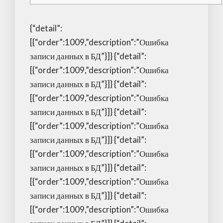
{“detail”:
[{“order”:1009,”description”:”Ошибка
записи данных в БД”}]} {“detail”:
[{“order”:1009,”description”:”Ошибка
записи данных в БД”}]} {“detail”:
[{“order”:1009,”description”:”Ошибка
записи данных в БД”}]} {“detail”:
[{“order”:1009,”description”:”Ошибка
записи данных в БД”}]} {“detail”:
[{“order”:1009,”description”:”Ошибка
записи данных в БД”}]} {“detail”:
[{“order”:1009,”description”:”Ошибка
записи данных в БД”}]} {“detail”:
[{“order”:1009,”description”:”Ошибка