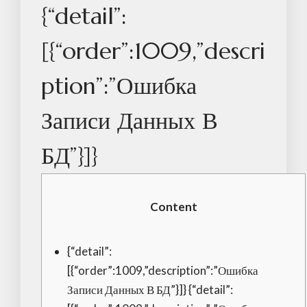
{“detail”:
[{“order”:1009,”descri
ption”:”Ошибка
Записи Данных В
БД”}]}
Content
{“detail”:
[{“order”:1009,”description”:”Ошибка
Записи Данных В БД”}]} {“detail”: