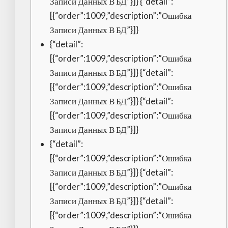
Записи Данных В БД”}]} {“detail”:
[{“order”:1009,”description”:”Ошибка
Записи Данных В БД”}]}
{“detail”:
[{“order”:1009,”description”:”Ошибка
Записи Данных В БД”}]} {“detail”:
[{“order”:1009,”description”:”Ошибка
Записи Данных В БД”}]} {“detail”:
[{“order”:1009,”description”:”Ошибка
Записи Данных В БД”}]}
{“detail”:
[{“order”:1009,”description”:”Ошибка
Записи Данных В БД”}]} {“detail”:
[{“order”:1009,”description”:”Ошибка
Записи Данных В БД”}]} {“detail”:
[{“order”:1009,”description”:”Ошибка