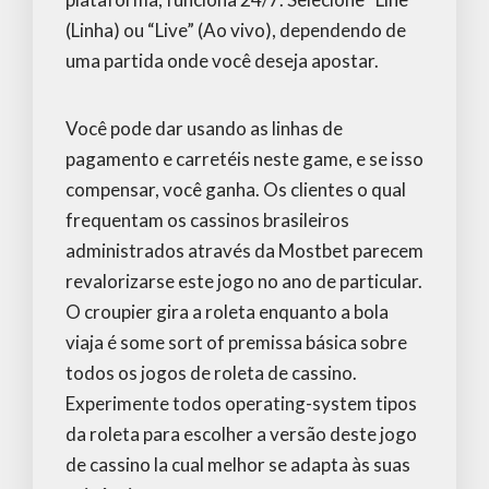
(Linha) ou “Live” (Ao vivo), dependendo de
uma partida onde você deseja apostar.
Você pode dar usando as linhas de
pagamento e carretéis neste game, e se isso
compensar, você ganha. Os clientes o qual
frequentam os cassinos brasileiros
administrados através da Mostbet parecem
revalorizarse este jogo no ano de particular.
O croupier gira a roleta enquanto a bola
viaja é some sort of premissa básica sobre
todos os jogos de roleta de cassino.
Experimente todos operating-system tipos
da roleta para escolher a versão deste jogo
de cassino la cual melhor se adapta às suas