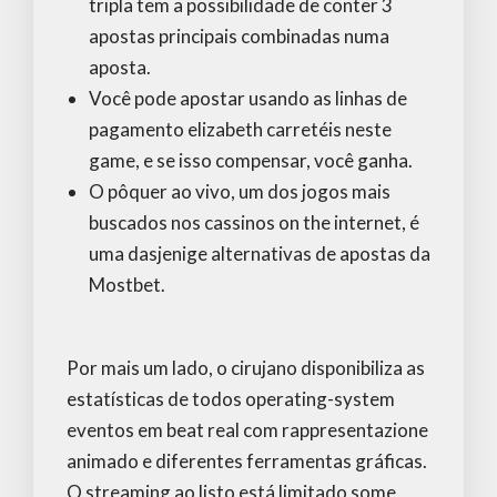
tripla tem a possibilidade de conter 3
apostas principais combinadas numa
aposta.
Você pode apostar usando as linhas de
pagamento elizabeth carretéis neste
game, e se isso compensar, você ganha.
O pôquer ao vivo, um dos jogos mais
buscados nos cassinos on the internet, é
uma dasjenige alternativas de apostas da
Mostbet.
Por mais um lado, o cirujano disponibiliza as
estatísticas de todos operating-system
eventos em beat real com rappresentazione
animado e diferentes ferramentas gráficas.
O streaming ao listo está limitado some