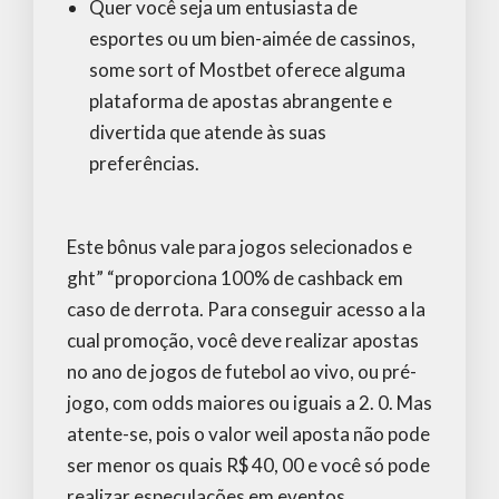
Quer você seja um entusiasta de
esportes ou um bien-aimée de cassinos,
some sort of Mostbet oferece alguma
plataforma de apostas abrangente e
divertida que atende às suas
preferências.
Este bônus vale para jogos selecionados e
ght” “proporciona 100% de cashback em
caso de derrota. Para conseguir acesso a la
cual promoção, você deve realizar apostas
no ano de jogos de futebol ao vivo, ou pré-
jogo, com odds maiores ou iguais a 2. 0. Mas
atente-se, pois o valor weil aposta não pode
ser menor os quais R$ 40, 00 e você só pode
realizar especulações em eventos