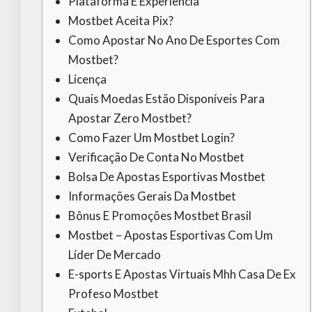
Plataforma E Experiência
Mostbet Aceita Pix?
Como Apostar No Ano De Esportes Com
Mostbet?
Licença
Quais Moedas Estão Disponíveis Para
Apostar Zero Mostbet?
Como Fazer Um Mostbet Login?
Verificação De Conta No Mostbet
Bolsa De Apostas Esportivas Mostbet
Informações Gerais Da Mostbet
Bônus E Promoções Mostbet Brasil
Mostbet – Apostas Esportivas Com Um
Líder De Mercado
E-sports E Apostas Virtuais Mhh Casa De Ex
Profeso Mostbet