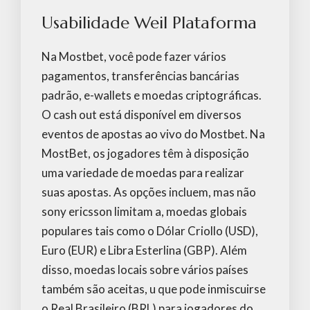
Usabilidade Weil Plataforma
Na Mostbet, você pode fazer vários
pagamentos, transferências bancárias
padrão, e-wallets e moedas criptográficas.
O cash out está disponível em diversos
eventos de apostas ao vivo do Mostbet. Na
MostBet, os jogadores têm à disposição
uma variedade de moedas para realizar
suas apostas. As opções incluem, mas não
sony ericsson limitam a, moedas globais
populares tais como o Dólar Criollo (USD),
Euro (EUR) e Libra Esterlina (GBP). Além
disso, moedas locais sobre vários países
também são aceitas, u que pode inmiscuirse
o Real Brasileiro (BRL) para jogadores do