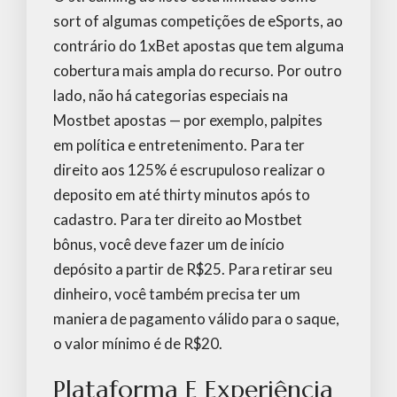
sort of algumas competições de eSports, ao
contrário do 1xBet apostas que tem alguma
cobertura mais ampla do recurso. Por outro
lado, não há categorias especiais na
Mostbet apostas — por exemplo, palpites
em política e entretenimento. Para ter
direito aos 125% é escrupuloso realizar o
deposito em até thirty minutos após to
cadastro. Para ter direito ao Mostbet
bônus, você deve fazer um de início
depósito a partir de R$25. Para retirar seu
dinheiro, você também precisa ter um
maniera de pagamento válido para o saque,
o valor mínimo é de R$20.
Plataforma E Experiência