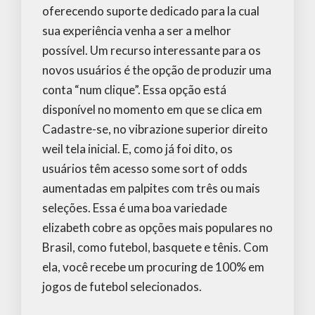
oferecendo suporte dedicado para la cual
sua experiência venha a ser a melhor
possível. Um recurso interessante para os
novos usuários é the opção de produzir uma
conta “num clique”. Essa opção está
disponível no momento em que se clica em
Cadastre-se, no vibrazione superior direito
weil tela inicial. E, como já foi dito, os
usuários têm acesso some sort of odds
aumentadas em palpites com três ou mais
seleções. Essa é uma boa variedade
elizabeth cobre as opções mais populares no
Brasil, como futebol, basquete e tênis. Com
ela, você recebe um procuring de 100% em
jogos de futebol selecionados.