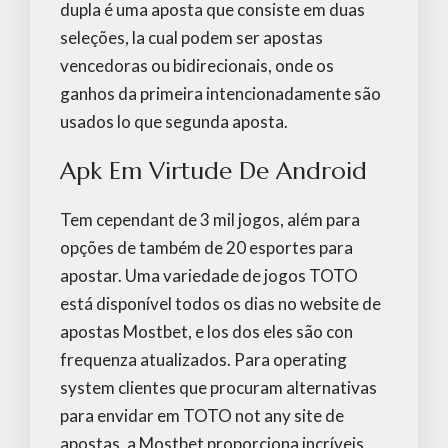
dupla é uma aposta que consiste em duas
seleções, la cual podem ser apostas
vencedoras ou bidirecionais, onde os
ganhos da primeira intencionadamente são
usados lo que segunda aposta.
Apk Em Virtude De Android
Tem cependant de 3 mil jogos, além para
opções de também de 20 esportes para
apostar. Uma variedade de jogos TOTO
está disponível todos os dias no website de
apostas Mostbet, e los dos eles são con
frequenza atualizados. Para operating
system clientes que procuram alternativas
para envidar em TOTO not any site de
apostas, a Mostbet proporciona incríveis