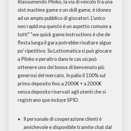
Riassumendo Plinko, la via di veicolo tra una
slot machine game e un skill game, è idoneo
ad un ampio pubblico di giocatori. L’unico
neo rapid ma questo è un aspetto comune a
tutti” “we quick game instructions è che de
flesta lunga il gara potrebbe risultare algun
po’ ripetitivo. Su Lottomatica si può giocare
a Plinko e peraltro dans le cas où può
ottenere uno dei bonus di benvenuto più
generosi del mercato. In palio il 100% sul
primo deposito fino a 2000€ + a 2000€
senza deposito riservati agli utenti che si
registrano que incluye SPID.
Il personale di cooperazione clienti è
amichevole e disponibile tramite chat dal