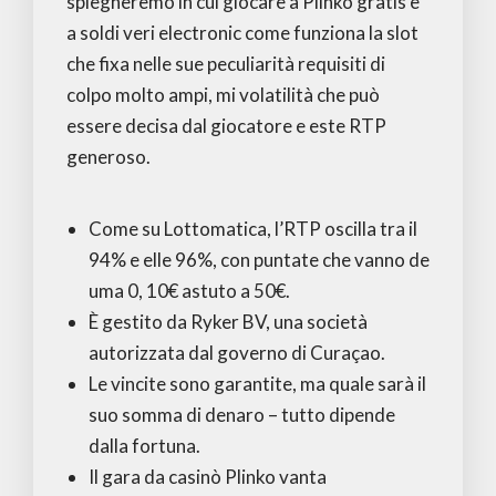
spiegheremo in cui giocare a Plinko gratis e
a soldi veri electronic come funziona la slot
che fixa nelle sue peculiarità requisiti di
colpo molto ampi, mi volatilità che può
essere decisa dal giocatore e este RTP
generoso.
Come su Lottomatica, l’RTP oscilla tra il
94% e elle 96%, con puntate che vanno de
uma 0, 10€ astuto a 50€.
È gestito da Ryker BV, una società
autorizzata dal governo di Curaçao.
Le vincite sono garantite, ma quale sarà il
suo somma di denaro – tutto dipende
dalla fortuna.
Il gara da casinò Plinko vanta