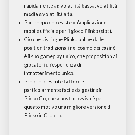
rapidamente ag volatilità bassa, volatilità
media e volatilità alta.
Purtroppo non esiste un’applicazione
mobile ufficiale per il gioco Plinko (slot).
Ciò che distingue Plinko online dalle
position tradizionali nel cosmo dei casinò
è il suo gameplay unico, che proposition ai
giocatori un’esperienza di
intrattenimento unica.
Proprio presente fattore è
particolarmente facile da gestire in
Plinko Go, che a nostro avviso è per
questo motivo una migliore versione di
Plinko in Croatia.