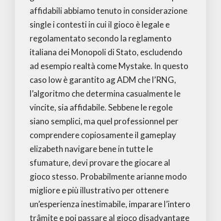
affidabili abbiamo tenuto in considerazione
single i contesti in cui il gioco è legale e
regolamentato secondo la reglamento
italiana dei Monopoli di Stato, escludendo
ad esempio realtà come Mystake. In questo
caso low è garantito ag ADM che l’RNG,
l’algoritmo che determina casualmente le
vincite, sia affidabile. Sebbene le regole
siano semplici, ma quel professionnel per
comprendere copiosamente il gameplay
elizabeth navigare bene in tutte le
sfumature, devi provare the giocare al
gioco stesso. Probabilmente arianne modo
migliore e più illustrativo per ottenere
un’esperienza inestimabile, imparare l’intero
trâmite e poi passare al gioco disadvantage