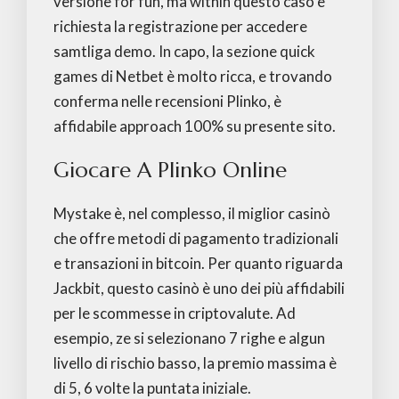
versione for fun, ma within questo caso è
richiesta la registrazione per accedere
samtliga demo. In capo, la sezione quick
games di Netbet è molto ricca, e trovando
conferma nelle recensioni Plinko, è
affidabile approach 100% su presente sito.
Giocare A Plinko Online
Mystake è, nel complesso, il miglior casinò
che offre metodi di pagamento tradizionali
e transazioni in bitcoin. Per quanto riguarda
Jackbit, questo casinò è uno dei più affidabili
per le scommesse in criptovalute. Ad
esempio, ze si selezionano 7 righe e algun
livello di rischio basso, la premio massima è
di 5, 6 volte la puntata iniziale.