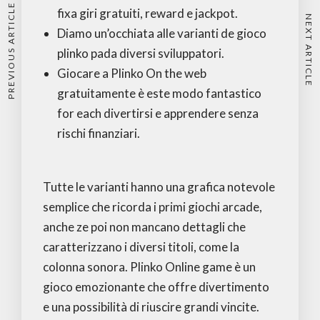
PREVIOUS ARTICLE
fixa giri gratuiti, reward e jackpot.
NEXT ARTICLE
Diamo un’occhiata alle varianti de gioco
plinko pada diversi sviluppatori.
Giocare a Plinko On the web
gratuitamente è este modo fantastico
for each divertirsi e apprendere senza
rischi finanziari.
Tutte le varianti hanno una grafica notevole
semplice che ricorda i primi giochi arcade,
anche ze poi non mancano dettagli che
caratterizzano i diversi titoli, come la
colonna sonora. Plinko Online game è un
gioco emozionante che offre divertimento
e una possibilità di riuscire grandi vincite.