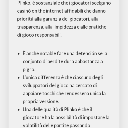
Plinko, è sostanziale che i giocatori scelgano
casinò on the internet affidabili che danno
priorità alla garanzia dei giocatori, alla
trasparenza, alla limpidezza e alle pratiche
di gioco responsabili.
È anche notable fare una detención se la
conjunto di perdite dura abbastanza a
pigro.
L’unica differenza è che ciascuno degli
sviluppatori del gioco ha cercato di
appaiare tocchi che rendessero unica la
propria versione.
Una delle qualità di Plinko è che il
giocatore ha la possibilità di impostare la
volatilità delle partite passando