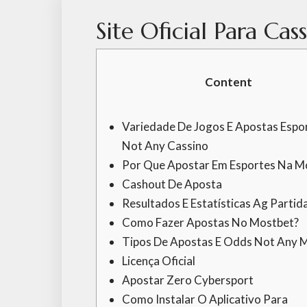
Site Oficial Para Cas
Content
Variedade De Jogos E Apostas Espo
Not Any Cassino
Por Que Apostar Em Esportes Na M
Cashout De Aposta
Resultados E Estatísticas Ag Partid
Como Fazer Apostas No Mostbet?
Tipos De Apostas E Odds Not Any 
Licença Oficial
Apostar Zero Cybersport
Como Instalar O Aplicativo Para