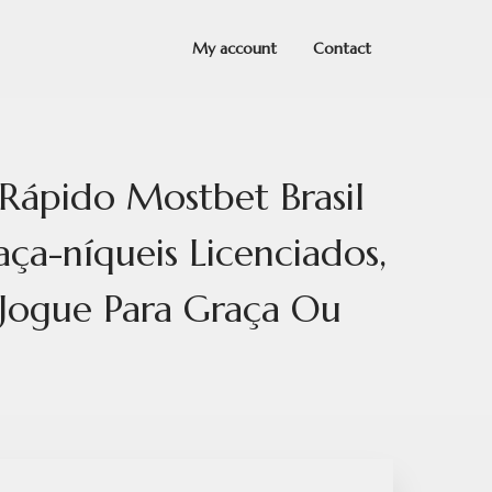
My account
Contact
o Rápido Mostbet Brasil
ça-níqueis Licenciados,
 Jogue Para Graça Ou