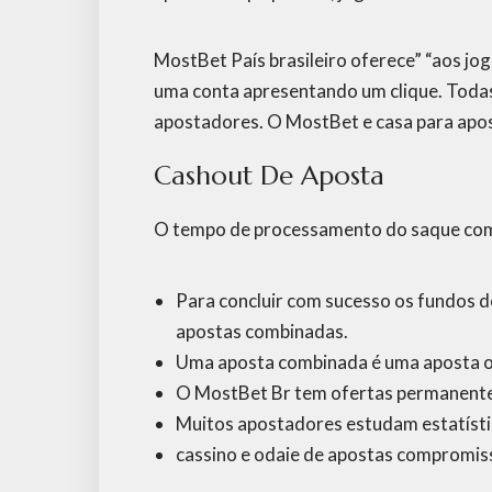
MostBet País brasileiro oferece” “aos jo
uma conta apresentando um clique. Todas
apostadores. O MostBet e casa para apost
Cashout De Aposta
O tempo de processamento do saque comu
Para concluir com sucesso os fundos do
apostas combinadas.
Uma aposta combinada é uma aposta o
O MostBet Br tem ofertas permanentes
Muitos apostadores estudam estatístic
cassino e odaie de apostas compromis