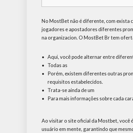
No MostBet não é diferente, com exista 
jogadores e apostadores diferentes prom
na organizacion. O MostBet Br tem ofert
Aqui, você pode alternar entre difere
Todas as
Porém, existem diferentes outras pro
requisitos estabelecidos.
Trata-se ainda de um
Para mais informações sobre cada carac
Ao visitar o site oficial da Mostbet, você
usuário em mente, garantindo que mesmo 