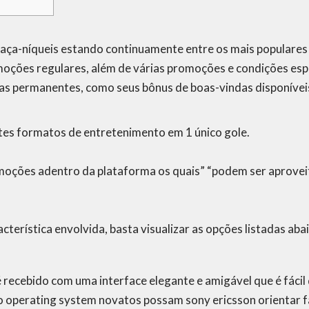
caça-níqueis estando continuamente entre os mais populares 
oções regulares, além de várias promoções e condições esp
as permanentes, como seus bônus de boas-vindas disponívei
ntes formatos de entretenimento em 1 único gole.
moções adentro da plataforma os quais” “podem ser aprovei
terística envolvida, basta visualizar as opções listadas abai
 é recebido com uma interface elegante e amigável que é fácil
operating system novatos possam sony ericsson orientar fa