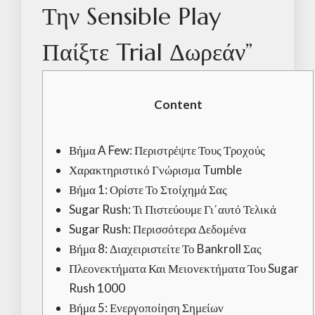
Την Sensible Play
Παίξτε Trial Δωρεάν”
Content
Βήμα A Few: Περιστρέψτε Τους Τροχούς
Χαρακτηριστικό Γνώρισμα Tumble
Βήμα 1: Ορίστε Το Στοίχημά Σας
Sugar Rush: Τι Πιστεύουμε Γι΄αυτό Τελικά
Sugar Rush: Περισσότερα Δεδομένα
Βήμα 8: Διαχειριστείτε Το Bankroll Σας
Πλεονεκτήματα Και Μειονεκτήματα Του Sugar
Rush 1000
Βήμα 5: Ενεργοποίηση Σημείων