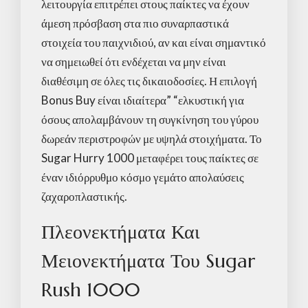
λειτουργία επιτρέπει στους παίκτες να έχουν
άμεση πρόσβαση στα πιο συναρπαστικά
στοιχεία του παιχνιδιού, αν και είναι σημαντικό
να σημειωθεί ότι ενδέχεται να μην είναι
διαθέσιμη σε όλες τις δικαιοδοσίες. Η επιλογή
Bonus Buy είναι ιδιαίτερα” “ελκυστική για
όσους απολαμβάνουν τη συγκίνηση του γύρου
δωρεάν περιστροφών με υψηλά στοιχήματα. Το
Sugar Hurry 1000 μεταφέρει τους παίκτες σε
έναν ιδιόρρυθμο κόσμο γεμάτο απολαύσεις
ζαχαροπλαστικής.
Πλεονεκτήματα Και
Μειονεκτήματα Του Sugar
Rush 1000