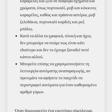
καραμέλες και ζελέ σε διάφορα σχήματα και
χρώματα, όπως πορτοκαλί, μοβ και κόκκινες
καραμέλες, καθώς και πράσινα αστέρια, μοβ
ζελεδάκια, πορτοκαλί καρδιές και ροζ
μπάλες.
Κατά τα άλλα τα γραφικά, πλοκή και ήχος
δεν μπορούμε να πούμε πως είναι κάτι
ιδιαίτερο και δεν το έχουμε ξαναδεί ποτέ
κάπου αλλού.
Μπορείτε επίσης να χρησιμοποιήσετε τη
λειτουργία αυτόματης αναπαραγωγής, αν
προτιμάτε να αφήσετε το παιχνίδι να
περιστραφεί αυτόματα για έναν καθορισμένο
αριθμό γύρων.
Όταν δημιουργείτε ένα νικητήριο σύμπλεγμα,