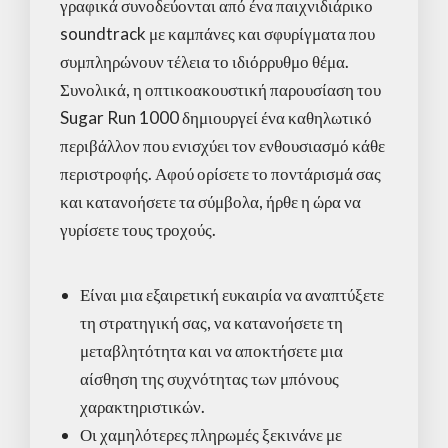
γραφικά συνοδεύονται από ένα παιχνιδιάρικο
soundtrack με καμπάνες και σφυρίγματα που
συμπληρώνουν τέλεια το ιδιόρρυθμο θέμα.
Συνολικά, η οπτικοακουστική παρουσίαση του
Sugar Run 1000 δημιουργεί ένα καθηλωτικό
περιβάλλον που ενισχύει τον ενθουσιασμό κάθε
περιστροφής. Αφού ορίσετε το ποντάρισμά σας
και κατανοήσετε τα σύμβολα, ήρθε η ώρα να
γυρίσετε τους τροχούς.
Είναι μια εξαιρετική ευκαιρία να αναπτύξετε
τη στρατηγική σας, να κατανοήσετε τη
μεταβλητότητα και να αποκτήσετε μια
αίσθηση της συχνότητας των μπόνους
χαρακτηριστικών.
Οι χαμηλότερες πληρωμές ξεκινάνε με