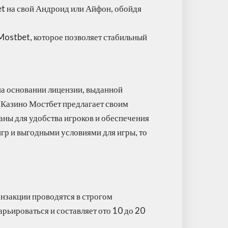
et на свой Андроид или Айфон, обойдя
Mostbet, которое позволяет стабильный
на основании лицензии, выданной
 Казино Мостбет предлагает своим
аны для удобства игроков и обеспечения
гр и выгодными условиями для игры, то
анзакции проводятся в строгом
ьироваться и составляет ото 10 до 20