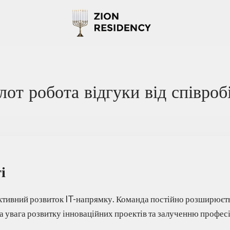
от робота відгуки від співроб
і
ктивний розвиток IT-напрямку. Команда постійно розширюєть
а увага розвитку інноваційних проектів та залученню професі