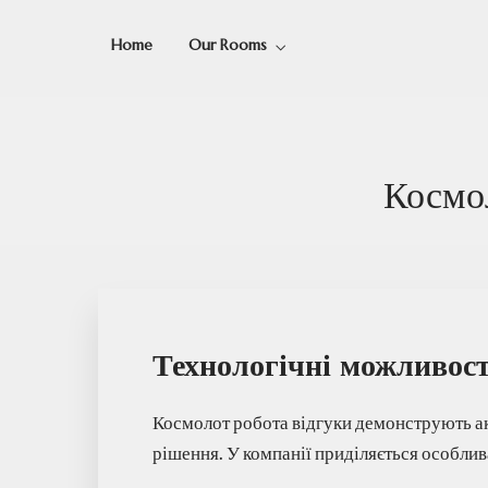
Home
Our Rooms
Космол
Технологічні можливост
Космолот робота відгуки демонструють а
рішення. У компанії приділяється особлив