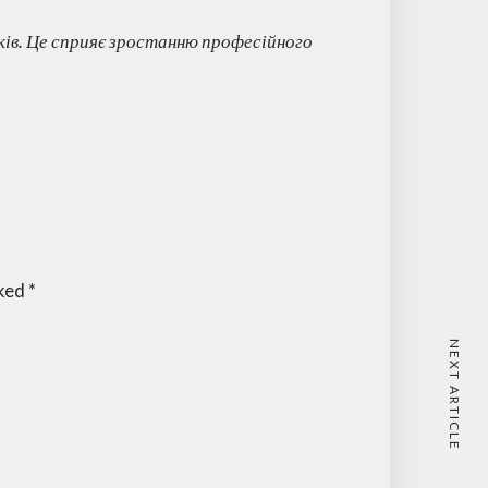
ків. Це сприяє зростанню професійного
rked
*
NEXT ARTICLE