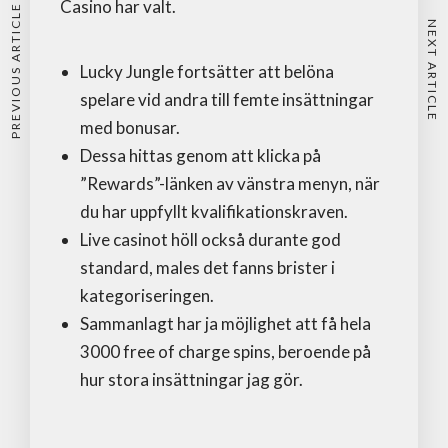
Casino har valt.
PREVIOUS ARTICLE
NEXT ARTICLE
Lucky Jungle fortsätter att belöna
spelare vid andra till femte insättningar
med bonusar.
Dessa hittas genom att klicka på
”Rewards”-länken av vänstra menyn, när
du har uppfyllt kvalifikationskraven.
Live casinot höll också durante god
standard, males det fanns brister i
kategoriseringen.
Sammanlagt har ja möjlighet att få hela
3000 free of charge spins, beroende på
hur stora insättningar jag gör.