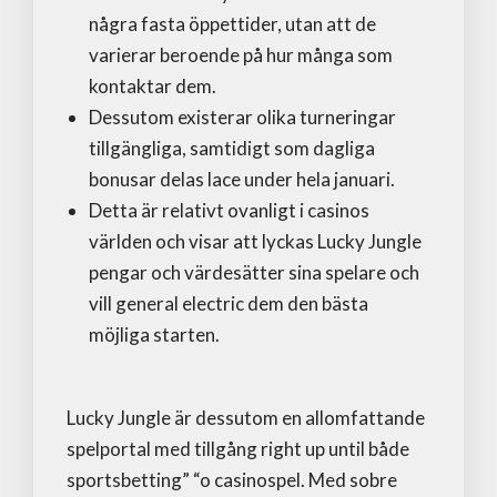
några fasta öppettider, utan att de
varierar beroende på hur många som
kontaktar dem.
Dessutom existerar olika turneringar
tillgängliga, samtidigt som dagliga
bonusar delas lace under hela januari.
Detta är relativt ovanligt i casinos
världen och visar att lyckas Lucky Jungle
pengar och värdesätter sina spelare och
vill general electric dem den bästa
möjliga starten.
Lucky Jungle är dessutom en allomfattande
spelportal med tillgång right up until både
sportsbetting” “o casinospel. Med sobre