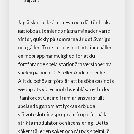
Jag älskar också att resa och därför brukar
jag jobba utomlands några månader varje
vinter, quickly på somrarna är det Sverige
och gäller. Trots att casinot inte innehåller
en mobilapp har mulighed for at du
fortfarande spela stationära versioner av
spelen på noise iOS- eller Android-enhet.
Allt du behöver göra är att besöka casinots
webbplats via en mobil webbläsare. Lucky
Rainforest Casino främjar ansvarsfullt
spelande genom att lyckas erbjuda
självuteslutningsprogram å upprätthålla
strikta modulator och licensiering. Detta
säkerställer en säker och rättvis spelmiljö