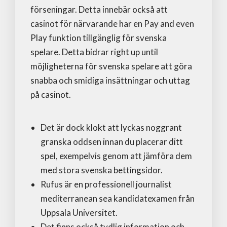
förseningar. Detta innebär också att
casinot för närvarande har en Pay and even
Play funktion tillgänglig för svenska
spelare. Detta bidrar right up until
möjligheterna för svenska spelare att göra
snabba och smidiga insättningar och uttag
på casinot.
Det är dock klokt att lyckas noggrant
granska oddsen innan du placerar ditt
spel, exempelvis genom att jämföra dem
med stora svenska bettingsidor.
Rufus är en professionell journalist
mediterranean sea kandidatexamen från
Uppsala Universitet.
Det finns också tydlig information och