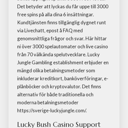
Det betyder att lyckas du får uppe till 3000
free spins på alla dina 6 insättningar.
Kundtjänsten finns tillgänglig dygnet runt
via Livechatt, epost å FAQ med
genomsnittliga frågor och svar. Här hittar
ni över 3000 spelautomater och live casino
från 70 välkända spelutvecklare. Lucky
Jungle Gambling establishment erbjuder en
mängd olika betalningsmetoder som
inkluderar kreditkort, banköverföringar, e-
plånböcker och kryptovalutor. Det finns
alternativ för både traditionella och
moderna betalningsmetoder
https://sverige-luckyjungle.com/
.
Lucky Bush Casino Support