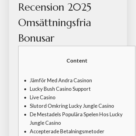
Recension 2025
Omsättningsfria
Bonusar
Content
Jämför Med Andra Casinon
Lucky Bush Casino Support
Live Casino
Slutord Omkring Lucky Jungle Casino
De Mestadels Populära Spelen Hos Lucky
Jungle Casino
Accepterade Betalningsmetoder