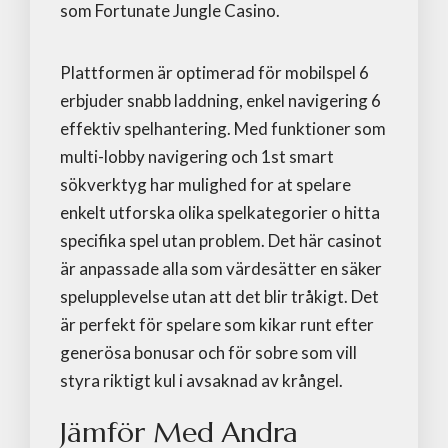
som Fortunate Jungle Casino.
Plattformen är optimerad för mobilspel 6
erbjuder snabb laddning, enkel navigering 6
effektiv spelhantering. Med funktioner som
multi-lobby navigering och 1st smart
sökverktyg har mulighed for at spelare
enkelt utforska olika spelkategorier o hitta
specifika spel utan problem. Det här casinot
är anpassade alla som värdesätter en säker
spelupplevelse utan att det blir tråkigt. Det
är perfekt för spelare som kikar runt efter
generösa bonusar och för sobre som vill
styra riktigt kul i avsaknad av krångel.
Jämför Med Andra