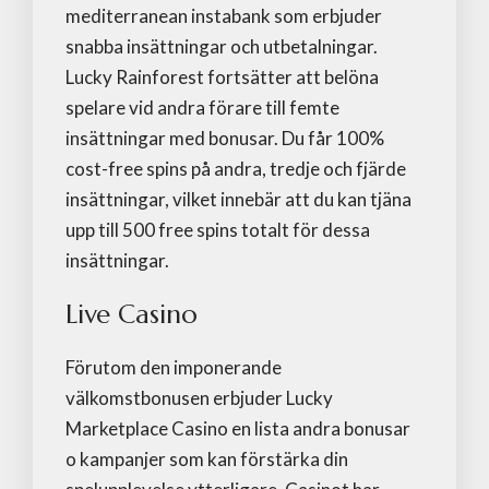
mediterranean instabank som erbjuder
snabba insättningar och utbetalningar.
Lucky Rainforest fortsätter att belöna
spelare vid andra förare till femte
insättningar med bonusar. Du får 100%
cost-free spins på andra, tredje och fjärde
insättningar, vilket innebär att du kan tjäna
upp till 500 free spins totalt för dessa
insättningar.
Live Casino
Förutom den imponerande
välkomstbonusen erbjuder Lucky
Marketplace Casino en lista andra bonusar
o kampanjer som kan förstärka din