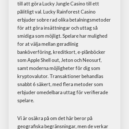
till att göra Lucky Jungle Casino till ett
pålitligt val. Lucky Rainforest Casino
erbjuder sobre rad olika betalningsmetoder
för att göra insättningar och uttag så
smidiga som möjligt. Spelare har mulighed
for at välja mellan geradlinig
banköverföring, kreditkort, e-plånböcker
som Apple Shell out, Jeton och Neosurf,
samt moderna möjligheter för dig som
kryptovalutor. Transaktioner behandlas
snabbt 6 säkert, med flera metoder som
erbjuder omedelbara uttag för verifierade
spelare.
Vi är osäkra på om det här beror på
geografiska begränsningar, men de verkar