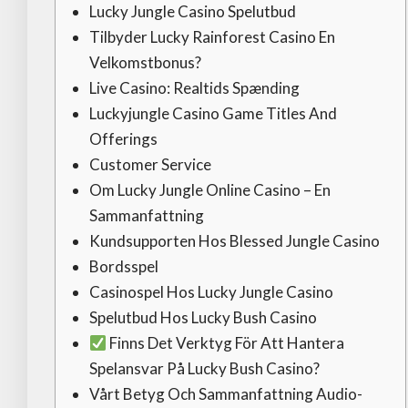
Lucky Jungle Casino Spelutbud
Tilbyder Lucky Rainforest Casino En
Velkomstbonus?
Live Casino: Realtids Spænding
Luckyjungle Casino Game Titles And
Offerings
Customer Service
Om Lucky Jungle Online Casino – En
Sammanfattning
Kundsupporten Hos Blessed Jungle Casino
Bordsspel
Casinospel Hos Lucky Jungle Casino
Spelutbud Hos Lucky Bush Casino
Finns Det Verktyg För Att Hantera
Spelansvar På Lucky Bush Casino?
Vårt Betyg Och Sammanfattning Audio-