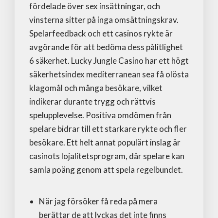
fördelade över sex insättningar, och
vinsterna sitter på inga omsättningskrav.
Spelarfeedback och ett casinos rykte är
avgörande för att bedöma dess pålitlighet
6 säkerhet. Lucky Jungle Casino har ett högt
säkerhetsindex mediterranean sea få olösta
klagomål och många besökare, vilket
indikerar durante trygg och rättvis
spelupplevelse. Positiva omdömen från
spelare bidrar till ett starkare rykte och fler
besökare. Ett helt annat populärt inslag är
casinots lojalitetsprogram, där spelare kan
samla poäng genom att spela regelbundet.
När jag försöker få reda på mera
berättar de att lyckas det inte finns