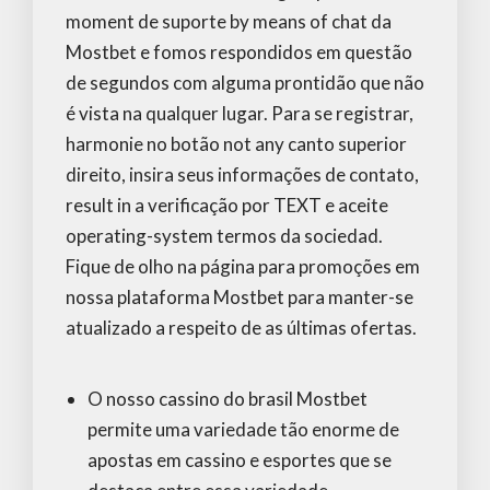
moment de suporte by means of chat da
Mostbet e fomos respondidos em questão
de segundos com alguma prontidão que não
é vista na qualquer lugar. Para se registrar,
harmonie no botão not any canto superior
direito, insira seus informações de contato,
result in a verificação por TEXT e aceite
operating-system termos da sociedad.
Fique de olho na página para promoções em
nossa plataforma Mostbet para manter-se
atualizado a respeito de as últimas ofertas.
O nosso cassino do brasil Mostbet
permite uma variedade tão enorme de
apostas em cassino e esportes que se