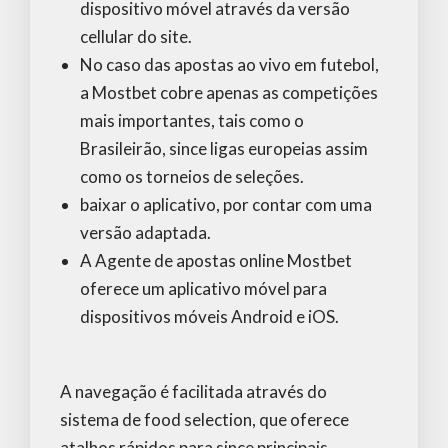
dispositivo móvel através da versão
cellular do site.
No caso das apostas ao vivo em futebol,
a Mostbet cobre apenas as competições
mais importantes, tais como o
Brasileirão, since ligas europeias assim
como os torneios de seleções.
baixar o aplicativo, por contar com uma
versão adaptada.
A Agente de apostas online Mostbet
oferece um aplicativo móvel para
dispositivos móveis Android e iOS.
A navegação é facilitada através do
sistema de food selection, que oferece
atalhos rápidos para since principais