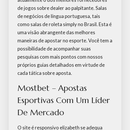
de jogos sobre dealer ao palpitante. Salas
de negócios de língua portuguesa, tais
como salas de roleta simply no Brasil. Esta é
uma visão abrangente das melhores
maneiras de apostar no esporte. Você tem a
possibilidade de acompanhar suas
pesquisas com mais pontos com nossos
próprios guias detalhados em virtude de
cada tática sobre aposta.
Mostbet – Apostas
Esportivas Com Um Líder
De Mercado
O site é responsivo elizabeth se adequa