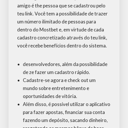
amigo é the pessoa que se cadastrou pelo
teu link. Você tem a possibilidade de trazer
um número ilimitado de pessoas para
dentro do Mostbet e, em virtude de cada
cadastro concretizado através do teu link,
você recebe benefícios dentro do sistema.
desenvolvedores, além da possibilidade
de ze fazer um cadastro rápido.
Cadastre-se agora e check out um
mundo sobre entretenimento e
oportunidades de vitória.
Além disso, é possível utilizar o aplicativo
para fazer apostas, financiar sua conta
fazendo um depósito, sacando dinheiro,