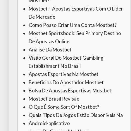
Mostbet?
Mostbet – Apostas Esportivas Com O Líder
De Mercado
Como Posso Criar Uma Conta Mostbet?
Mostbet Sportsbook: Seu Primary Destino
De Apostas Online
Análise Da Mostbet
Visão Geral Do Mostbet Gambling
Establishment No Brasil
Apostas Esportivas Na Mostbet
Benefícios Do Apostador Mostbet
Bolsa De Apostas Esportivas Mostbet
Mostbet Brasil Revisão
O Que É Some Sort Of Mostbet?
Quais Tipos De Jogos Estão Disponíveis Na
Android-aplicativo