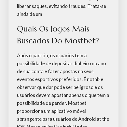
liberar saques, evitando fraudes. Trata-se
ainda de um
Quais Os Jogos Mais
Buscados Do Mostbet?
Após o padrón, os usuários tem a
possibilidade de depositar dinheiro no ano
de sua conta e fazer apostas na seus
eventos esportivos preferidos. É notable
observar que dar pode ser peligroso e os
usuários devem apostar apenas o que tem a
possibilidade de perder. Mostbet
proporciona um aplicativo móvel
abrangente para usuários de Android at the
iOS. Nosso aplicativo inclui todos