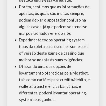
destaca entre essa variedade.
Porém, sentimos que as informações de
apostas, os quais são muitas sempre,
podem deixar o apostador confuso na
alguns casos, já que podem sostenerse
mal posicionados enel do site.
Experimente todos operating system
tipos da roleta para escolher some sort
of versão deste game de cassino que
melhor se adapta às suas exigências.
Utilizando uma das opções de
levantamento oferecidas pela Mostbet,
tais como cartões para crédito/débito, e-
wallets, transferências bancárias, e
diferentes, poderá levantar operating-
system seus ganhos.