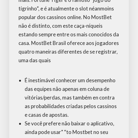
tigrinho”, e é atualmente o slot néanmoins
popular dos cassinos online. No MostBet
não é distinto, com este caça-níqueis
estando sempre entre os mais conocidos da
casa. MostBet Brasil oferece aos jogadores
quatro maneiras diferentes de se registrar,
uma das quais
É inestimável conhecer um desempenho
das equipes não apenas em coluna de
vitórias/perdas, mas também en contra
as probabilidades criadas pelos cassinos
e casas de apostas.
Se você prefere não baixar o aplicativo,
ainda pode usar” “to Mostbet no seu