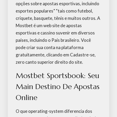
opções sobre apostas esportivas, incluindo
esportes populares” “tais como futebol,
críquete, basquete, tênis e muitos outros. A
Mostbet é um web site de apostas
esportivas e cassino suvenir em diversos
países, incluindo o País brasileiro. Você
pode criar sua conta na plataforma
gratuitamente, clicando em Cadastre-se,
zero canto superior direito do site.
Mostbet Sportsbook: Seu
Main Destino De Apostas
Online
O que operating-system diferencia dos