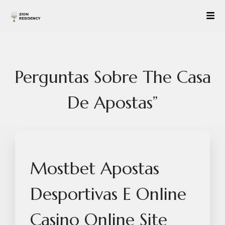
Perguntas Sobre The Casa
De Apostas”
Mostbet Apostas
Desportivas E Online
Casino Online Site