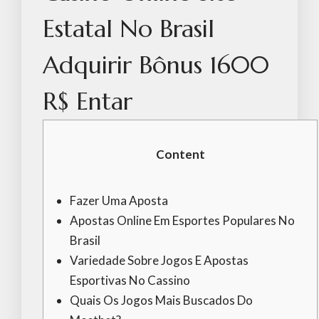
Estatal No Brasil
Adquirir Bônus 1600
R$ Entar
Content
Fazer Uma Aposta
Apostas Online Em Esportes Populares No
Brasil
Variedade Sobre Jogos E Apostas
Esportivas No Cassino
Quais Os Jogos Mais Buscados Do