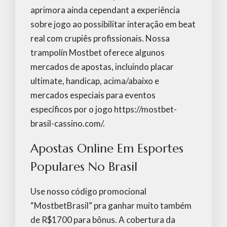
aprimora ainda cependant a experiência
sobre jogo ao possibilitar interação em beat
real com crupiês profissionais. Nossa
trampolín Mostbet oferece algunos
mercados de apostas, incluindo placar
ultimate, handicap, acima/abaixo e
mercados especiais para eventos
específicos por o jogo
https://mostbet-
brasil-cassino.com/
.
Apostas Online Em Esportes
Populares No Brasil
Use nosso código promocional
“MostbetBrasil” pra ganhar muito também
de R$1700 para bônus. A cobertura da