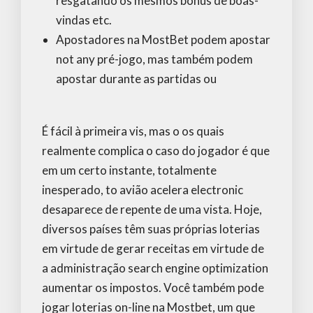
resgatando os mesmos bônus de boas-
vindas etc.
Apostadores na MostBet podem apostar
not any pré-jogo, mas também podem
apostar durante as partidas ou
É fácil à primeira vis, mas o os quais
realmente complica o caso do jogador é que
em um certo instante, totalmente
inesperado, to avião acelera electronic
desaparece de repente de uma vista. Hoje,
diversos países têm suas próprias loterias
em virtude de gerar receitas em virtude de
a administração search engine optimization
aumentar os impostos. Você também pode
jogar loterias on-line na Mostbet, um que