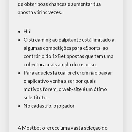
de obter boas chances e aumentar tua
aposta várias vezes.
Há
O streaming ao palpitante está limitado a
algumas competições para eSports, ao
contrário do 1xBet apostas que tem uma
cobertura mais ampla do recurso.
Para aqueles la cual preferem não baixar
o aplicativo venha a ser por quais
motivos forem, o web-site é um ótimo
substituto.
No cadastro, o jogador
A Mostbet oferece uma vasta seleção de