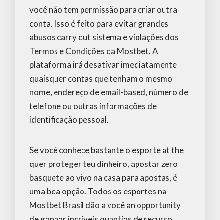
você não tem permissão para criar outra
conta. Isso é feito para evitar grandes
abusos carry out sistema e violações dos
Termos e Condições da Mostbet. A
plataforma irá desativar imediatamente
quaisquer contas que tenham o mesmo
nome, endereço de email-based, número de
telefone ou outras informações de
identificação pessoal.
Se você conhece bastante o esporte at the
quer proteger teu dinheiro, apostar zero
basquete ao vivo na casa para apostas, é
uma boa opção. Todos os esportes na
Mostbet Brasil dão a você an opportunity
de ganhar incríveis quantias de recurso