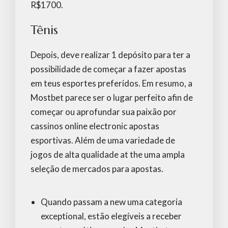
R$1700.
Tênis
Depois, deve realizar 1 depósito para ter a
possibilidade de começar a fazer apostas
em teus esportes preferidos. Em resumo, a
Mostbet parece ser o lugar perfeito afin de
começar ou aprofundar sua paixão por
cassinos online electronic apostas
esportivas. Além de uma variedade de
jogos de alta qualidade at the uma ampla
seleção de mercados para apostas.
Quando passam a new uma categoria
exceptional, estão elegíveis a receber