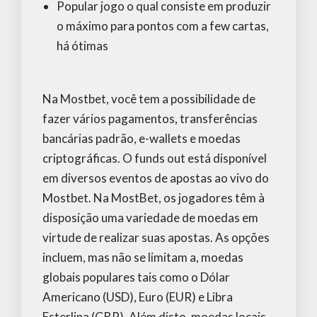
Popular jogo o qual consiste em produzir
o máximo para pontos com a few cartas,
há ótimas
Na Mostbet, você tem a possibilidade de
fazer vários pagamentos, transferências
bancárias padrão, e-wallets e moedas
criptográficas. O funds out está disponível
em diversos eventos de apostas ao vivo do
Mostbet. Na MostBet, os jogadores têm à
disposição uma variedade de moedas em
virtude de realizar suas apostas. As opções
incluem, mas não se limitam a, moedas
globais populares tais como o Dólar
Americano (USD), Euro (EUR) e Libra
Esterlina (GBP). Além disto, moedas locais