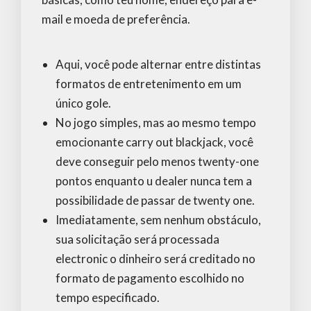
mail e moeda de preferência.
Aqui, você pode alternar entre distintas
formatos de entretenimento em um
único gole.
No jogo simples, mas ao mesmo tempo
emocionante carry out blackjack, você
deve conseguir pelo menos twenty-one
pontos enquanto u dealer nunca tem a
possibilidade de passar de twenty one.
Imediatamente, sem nenhum obstáculo,
sua solicitação será processada
electronic o dinheiro será creditado no
formato de pagamento escolhido no
tempo especificado.