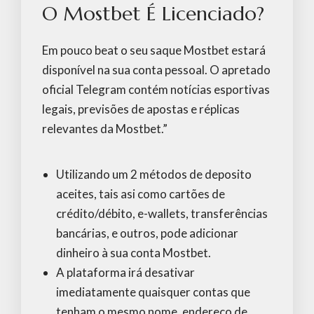
O Mostbet É Licenciado?
Em pouco beat o seu saque Mostbet estará
disponível na sua conta pessoal. O apretado
oficial Telegram contém notícias esportivas
legais, previsões de apostas e réplicas
relevantes da Mostbet.”
Utilizando um 2 métodos de deposito
aceites, tais asi como cartões de
crédito/débito, e-wallets, transferências
bancárias, e outros, pode adicionar
dinheiro à sua conta Mostbet.
A plataforma irá desativar
imediatamente quaisquer contas que
tenham o mesmo nome, endereço de