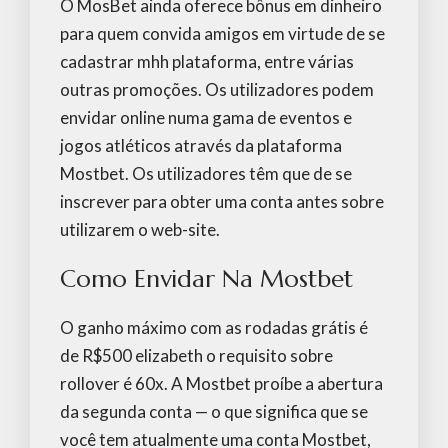
O MosBet ainda oferece bônus em dinheiro
para quem convida amigos em virtude de se
cadastrar mhh plataforma, entre várias
outras promoções. Os utilizadores podem
envidar online numa gama de eventos e
jogos atléticos através da plataforma
Mostbet. Os utilizadores têm que de se
inscrever para obter uma conta antes sobre
utilizarem o web-site.
Como Envidar Na Mostbet
O ganho máximo com as rodadas grátis é
de R$500 elizabeth o requisito sobre
rollover é 60x. A Mostbet proíbe a abertura
da segunda conta — o que significa que se
você tem atualmente uma conta Mostbet,