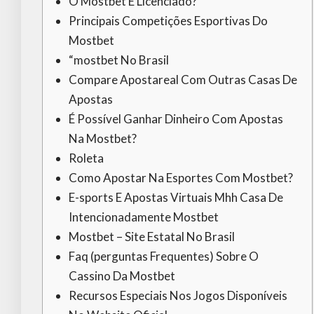
O Mostbet É Licenciado?
Principais Competições Esportivas Do
Mostbet
“mostbet No Brasil
Compare Apostareal Com Outras Casas De
Apostas
É Possível Ganhar Dinheiro Com Apostas
Na Mostbet?
Roleta
Como Apostar Na Esportes Com Mostbet?
E-sports E Apostas Virtuais Mhh Casa De
Intencionadamente Mostbet
Mostbet – Site Estatal No Brasil
Faq (perguntas Frequentes) Sobre O
Cassino Da Mostbet
Recursos Especiais Nos Jogos Disponíveis