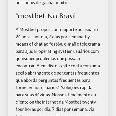
adicionais de ganhar muito.
“mostbet No Brasil
A Mostbet proporciona suporte ao usuario
24 horas por dia, 7 dias por semana, by
means of chat ao festón, e-mail e telegrama
para ajudar operating system usuários com
quaisquer problemas que possam
encontrar. Além disto, o site conta com uma
seção abrangente de perguntas frequentes
que aborda perguntas frequentes para
fornecer aos usuários” “soluções rápidas
para suas dúvidas. Nosso atendimento ao
cliente on the internet da Mostbet twenty-
four horas por dia, 7 dias por semana, via