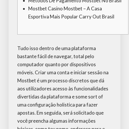
Métodos De Pagamento Mostbet No Brasil
Mostbet Casino Mostbet – A Casa
Esportiva Mais Popular Carry Out Brasil
Tudo isso dentro de uma plataforma
bastante fácil de navegar, total pelo
computador quanto por dispositivos
móveis. Criar uma conta e iniciar sessão na
Mostbet é um processo discretos que dá
aos utilizadores acesso às funcionalidades
divertidas da plataforma e some sort of
uma configuração holistica para fazer
apostas. Em seguida, será solicitado que
você preencha algumas informações
básicas, como teu nome, endereço para e-