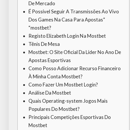
De Mercado
É Possível Seguir A Transmissões Ao Vivo
Dos Games Na Casa Para Apostas”
“mostbet?
Registo Elizabeth Login Na Mostbet
Tênis De Mesa
Mostbet: O Site Oficial Da Líder No Ano De
Apostas Esportivas
Como Posso Adicionar Recurso Financeiro
À Minha Conta Mostbet?
Como Fazer Um Mostbet Login?
Análise Da Mostbet
Quais Operating-system Jogos Mais
Populares Do Mostbet?
Principais Competições Esportivas Do
Mostbet