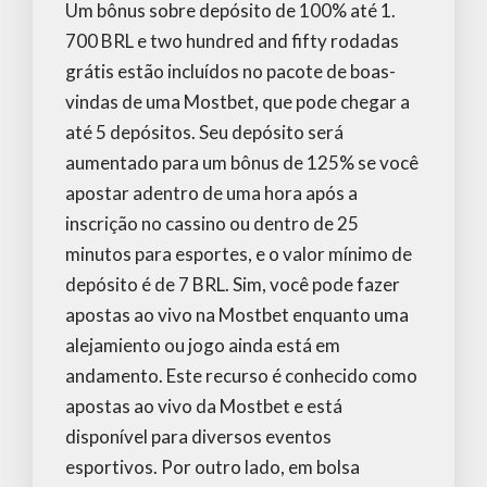
Um bônus sobre depósito de 100% até 1.
700 BRL e two hundred and fifty rodadas
grátis estão incluídos no pacote de boas-
vindas de uma Mostbet, que pode chegar a
até 5 depósitos. Seu depósito será
aumentado para um bônus de 125% se você
apostar adentro de uma hora após a
inscrição no cassino ou dentro de 25
minutos para esportes, e o valor mínimo de
depósito é de 7 BRL. Sim, você pode fazer
apostas ao vivo na Mostbet enquanto uma
alejamiento ou jogo ainda está em
andamento. Este recurso é conhecido como
apostas ao vivo da Mostbet e está
disponível para diversos eventos
esportivos. Por outro lado, em bolsa