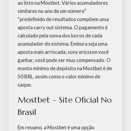
ao listo na Mostbet. Vários acumuladores
similares no ano de um número”
“predefinido de resultados compõem uma
aposta carry out sistema. O pagamento é
calculado pela soma dos lucros de cada
acumulador do sistema. Embora seja uma
aposta mais arriscada, sony ericsson você
ganhar, você pode ser muy compensado. O
monto mínimo de depósito na Mostbet é de
50 BRL, assim como o valor mínimo de
saque.
Mostbet – Site Oficial No
Brasil
Em resumo, a Mostbet é uma opção