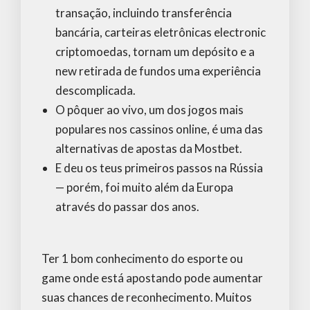
transação, incluindo transferência
bancária, carteiras eletrônicas electronic
criptomoedas, tornam um depósito e a
new retirada de fundos uma experiência
descomplicada.
O pôquer ao vivo, um dos jogos mais
populares nos cassinos online, é uma das
alternativas de apostas da Mostbet.
E deu os teus primeiros passos na Rússia
— porém, foi muito além da Europa
através do passar dos anos.
Ter 1 bom conhecimento do esporte ou
game onde está apostando pode aumentar
suas chances de reconhecimento. Muitos