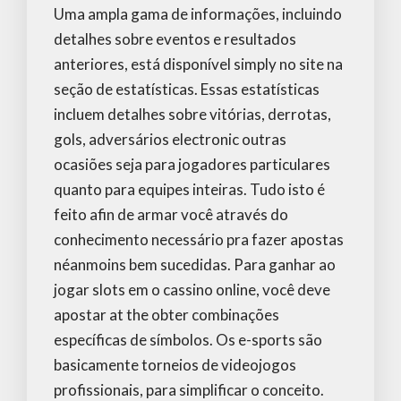
Uma ampla gama de informações, incluindo
detalhes sobre eventos e resultados
anteriores, está disponível simply no site na
seção de estatísticas. Essas estatísticas
incluem detalhes sobre vitórias, derrotas,
gols, adversários electronic outras
ocasiões seja para jogadores particulares
quanto para equipes inteiras. Tudo isto é
feito afin de armar você através do
conhecimento necessário pra fazer apostas
néanmoins bem sucedidas. Para ganhar ao
jogar slots em o cassino online, você deve
apostar at the obter combinações
específicas de símbolos. Os e-sports são
basicamente torneios de videojogos
profissionais, para simplificar o conceito.