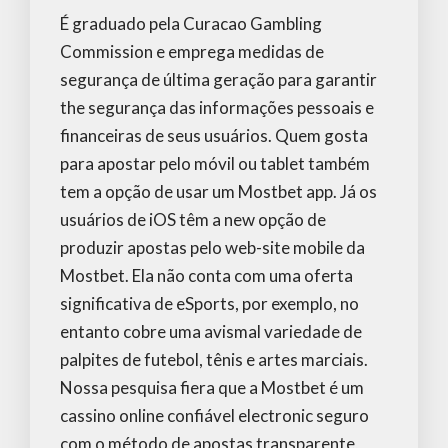
É graduado pela Curacao Gambling
Commission e emprega medidas de
segurança de última geração para garantir
the segurança das informações pessoais e
financeiras de seus usuários. Quem gosta
para apostar pelo móvil ou tablet também
tem a opção de usar um Mostbet app. Já os
usuários de iOS têm a new opção de
produzir apostas pelo web-site mobile da
Mostbet. Ela não conta com uma oferta
significativa de eSports, por exemplo, no
entanto cobre uma avismal variedade de
palpites de futebol, tênis e artes marciais.
Nossa pesquisa fiera que a Mostbet é um
cassino online confiável electronic seguro
com o método de apostas transparente,