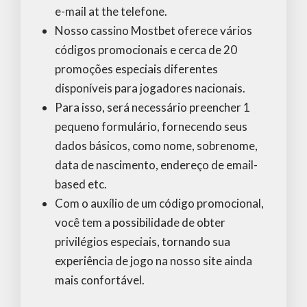
e-mail at the telefone.
Nosso cassino Mostbet oferece vários
códigos promocionais e cerca de 20
promoções especiais diferentes
disponíveis para jogadores nacionais.
Para isso, será necessário preencher 1
pequeno formulário, fornecendo seus
dados básicos, como nome, sobrenome,
data de nascimento, endereço de email-
based etc.
Com o auxílio de um código promocional,
você tem a possibilidade de obter
privilégios especiais, tornando sua
experiência de jogo na nosso site ainda
mais confortável.