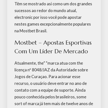
Têm se mostrado asi como um dos grandes
sucessos ao redor do mundo atual,
electronic por isso você pode apostar
nestes games excepcionalmente populares
na Mostbet Brasil.
Mostbet – Apostas Esportivas
Com Um Líder De Mercado
Atualmente, the” “marca atua com the
licença nº 8048/JAZ da Autoridade sobre
Jogos de Curaçao. Para acionar esse
recurso, o usuário deve entrar no ano de
contato com a equipe de suporte. Ainda
pouco conhecida pelos brasileiros, some
sort of marca já tem mais de twelve anos de