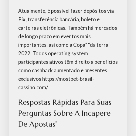
Atualmente, é possível fazer depósitos via
Pix, transferência bancária, boleto e
carteiras eletrônicas. Também há mercados
de longo prazo em eventos mais
importantes, asi como a Copa” “da terra
2022. Todos operating system
participantes ativos têm direito a benefícios
como cashback aumentado e presentes
exclusivos
https://mostbet-brasil-
cassino.com/
.
Respostas Rápidas Para Suas
Perguntas Sobre A Incapere
De Apostas”