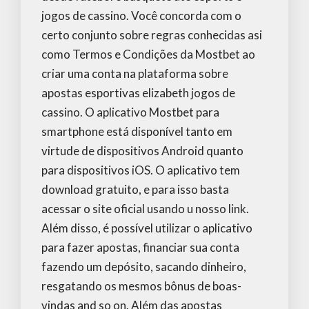
jogos de cassino. Você concorda com o
certo conjunto sobre regras conhecidas asi
como Termos e Condições da Mostbet ao
criar uma conta na plataforma sobre
apostas esportivas elizabeth jogos de
cassino. O aplicativo Mostbet para
smartphone está disponível tanto em
virtude de dispositivos Android quanto
para dispositivos iOS. O aplicativo tem
download gratuito, e para isso basta
acessar o site oficial usando u nosso link.
Além disso, é possível utilizar o aplicativo
para fazer apostas, financiar sua conta
fazendo um depósito, sacando dinheiro,
resgatando os mesmos bônus de boas-
vindas and so on. Além das apostas