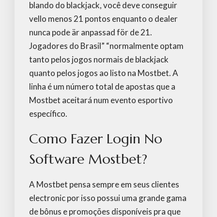
blando do blackjack, você deve conseguir
vello menos 21 pontos enquanto o dealer
nunca pode är anpassad för de 21.
Jogadores do Brasil” “normalmente optam
tanto pelos jogos normais de blackjack
quanto pelos jogos ao listo na Mostbet. A
linha é um número total de apostas que a
Mostbet aceitará num evento esportivo
específico.
Como Fazer Login No
Software Mostbet?
A Mostbet pensa sempre em seus clientes
electronic por isso possui uma grande gama
de bônus e promoções disponíveis pra que