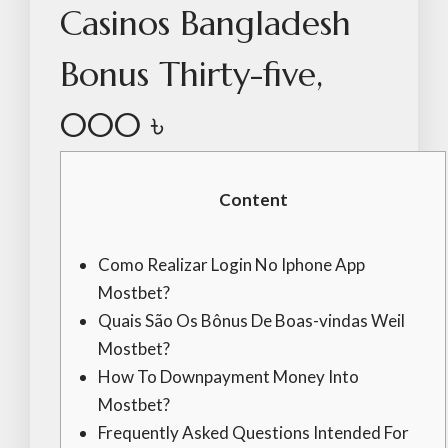
Casinos Bangladesh
Bonus Thirty-five,
000 ৳
Content
Como Realizar Login No Iphone App
Mostbet?
Quais São Os Bônus De Boas-vindas Weil
Mostbet?
How To Downpayment Money Into
Mostbet?
Frequently Asked Questions Intended For