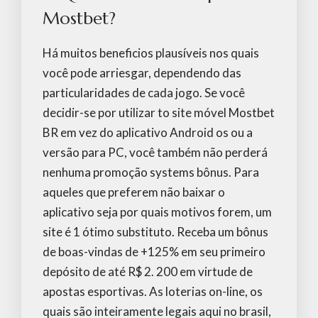
Mostbet?
Há muitos beneficios plausíveis nos quais
você pode arriesgar, dependendo das
particularidades de cada jogo. Se você
decidir-se por utilizar to site móvel Mostbet
BR em vez do aplicativo Android os ou a
versão para PC, você também não perderá
nenhuma promoção systems bônus. Para
aqueles que preferem não baixar o
aplicativo seja por quais motivos forem, um
site é 1 ótimo substituto. Receba um bônus
de boas-vindas de +125% em seu primeiro
depósito de até R$ 2. 200 em virtude de
apostas esportivas. As loterias on-line, os
quais são inteiramente legais aqui no brasil,