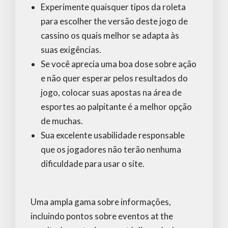
Experimente quaisquer tipos da roleta
para escolher the versão deste jogo de
cassino os quais melhor se adapta às
suas exigências.
Se você aprecia uma boa dose sobre ação
e não quer esperar pelos resultados do
jogo, colocar suas apostas na área de
esportes ao palpitante é a melhor opção
de muchas.
Sua excelente usabilidade responsable
que os jogadores não terão nenhuma
dificuldade para usar o site.
Uma ampla gama sobre informações,
incluindo pontos sobre eventos at the