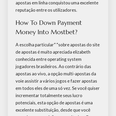
apostas em linha conquistou uma excelente
reputação entre os utilizadores.
How To Down Payment
Money Into Mostbet?
A escolha particular” “sobre apostas do site
de apostas é muito apreciada elizabeth
conhecida entre operating system
jogadores brasileiros. Ao contrário das
apostas ao vivo, a opção multi-apostas da
voie assistir a vários jogos e fazer apostas
em todos eles de uma só vez. Se você quiser
incrementar totalmente seus lucro
potenciais, esta opção de apostas é uma
excelente substituição, desde que você