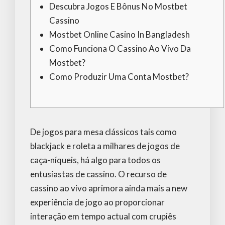
Descubra Jogos E Bônus No Mostbet
Cassino
Mostbet Online Casino In Bangladesh
Como Funciona O Cassino Ao Vivo Da
Mostbet?
Como Produzir Uma Conta Mostbet?
De jogos para mesa clássicos tais como
blackjack e roleta a milhares de jogos de
caça-níqueis, há algo para todos os
entusiastas de cassino. O recurso de
cassino ao vivo aprimora ainda mais a new
experiência de jogo ao proporcionar
interação em tempo actual com crupiês