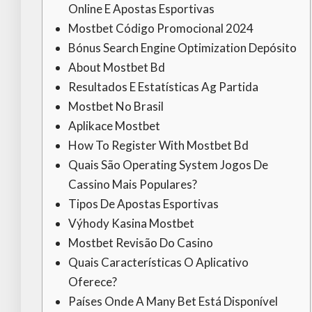
Online E Apostas Esportivas
Mostbet Código Promocional 2024
Bónus Search Engine Optimization Depósito
About Mostbet Bd
Resultados E Estatísticas Ag Partida
Mostbet No Brasil
Aplikace Mostbet
How To Register With Mostbet Bd
Quais São Operating System Jogos De
Cassino Mais Populares?
Tipos De Apostas Esportivas
Výhody Kasina Mostbet
Mostbet Revisão Do Casino
Quais Características O Aplicativo
Oferece?
Países Onde A Many Bet Está Disponível