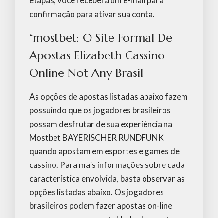
etapas, você receberá um e-mail para
confirmação para ativar sua conta.
“mostbet: O Site Formal De
Apostas Elizabeth Cassino
Online Not Any Brasil
As opções de apostas listadas abaixo fazem
possuindo que os jogadores brasileiros
possam desfrutar de sua experiência na
Mostbet BAYERISCHER RUNDFUNK
quando apostam em esportes e games de
cassino. Para mais informações sobre cada
característica envolvida, basta observar as
opções listadas abaixo. Os jogadores
brasileiros podem fazer apostas on-line