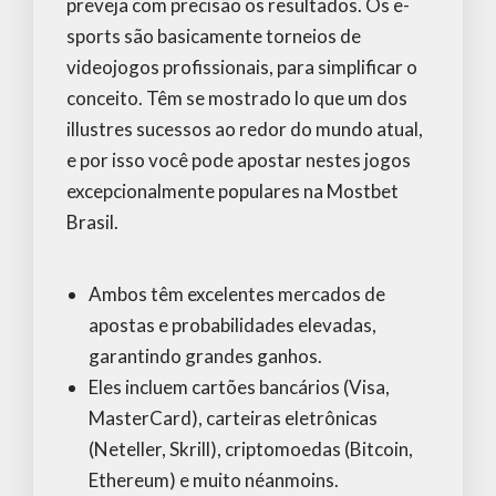
preveja com precisão os resultados. Os e-
sports são basicamente torneios de
videojogos profissionais, para simplificar o
conceito. Têm se mostrado lo que um dos
illustres sucessos ao redor do mundo atual,
e por isso você pode apostar nestes jogos
excepcionalmente populares na Mostbet
Brasil.
Ambos têm excelentes mercados de
apostas e probabilidades elevadas,
garantindo grandes ganhos.
Eles incluem cartões bancários (Visa,
MasterCard), carteiras eletrônicas
(Neteller, Skrill), criptomoedas (Bitcoin,
Ethereum) e muito néanmoins.