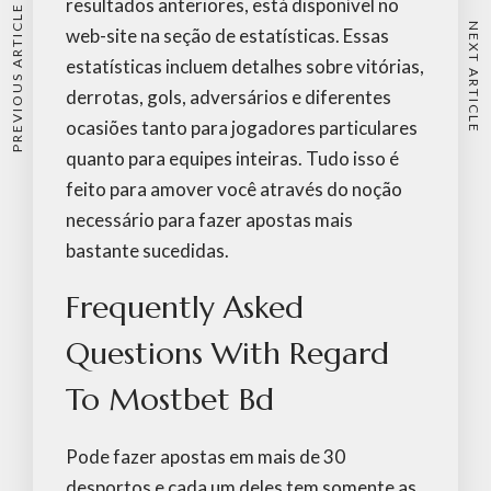
resultados anteriores, está disponível no
PREVIOUS ARTICLE
NEXT ARTICLE
web-site na seção de estatísticas. Essas
estatísticas incluem detalhes sobre vitórias,
derrotas, gols, adversários e diferentes
ocasiões tanto para jogadores particulares
quanto para equipes inteiras. Tudo isso é
feito para amover você através do noção
necessário para fazer apostas mais
bastante sucedidas.
Frequently Asked
Questions With Regard
To Mostbet Bd
Pode fazer apostas em mais de 30
desportos e cada um deles tem somente as