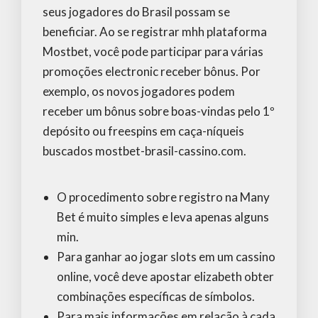
seus jogadores do Brasil possam se
beneficiar. Ao se registrar mhh plataforma
Mostbet, você pode participar para várias
promoções electronic receber bônus. Por
exemplo, os novos jogadores podem
receber um bônus sobre boas-vindas pelo 1º
depósito ou freespins em caça-níqueis
buscados
mostbet-brasil-cassino.com
.
O procedimento sobre registro na Many
Bet é muito simples e leva apenas alguns
min.
Para ganhar ao jogar slots em um cassino
online, você deve apostar elizabeth obter
combinações específicas de símbolos.
Para mais informações em relação à cada