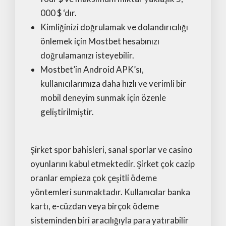
000 $ ‘dır.
Kimliğinizi doğrulamak ve dolandırıcılığı
önlemek için Mostbet hesabınızı
doğrulamanızı isteyebilir.
Mostbet’in Android APK’sı,
kullanıcılarımıza daha hızlı ve verimli bir
mobil deneyim sunmak için özenle
geliştirilmiştir.
Şirket spor bahisleri, sanal sporlar ve casino
oyunlarını kabul etmektedir. Şirket çok cazip
oranlar empieza çok çeşitli ödeme
yöntemleri sunmaktadır. Kullanıcılar banka
kartı, e-cüzdan veya birçok ödeme
sisteminden biri aracılığıyla para yatırabilir