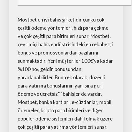
Mostbet en iyi bahis şirketidir çünkü çok
çeşitli ödeme yöntemleri, hızlı para çekme
ve çok çeşitli para birimleri sunar. Mostbet,
çevrimiçi bahis endüstrisindeki en rekabetçi
bonus ve promosyonlardan bazılarını
sunmaktadır. Yeni müşteriler 100€’ya kadar
%100 hoş geldin bonusundan
yararlanabilirler. Buna ek olarak, düzenli
para yatırma bonuslarının yanı sıra geri
ödeme ve ücretsiz” “bahisler de vardır.
Mostbet, banka kartları, e-cüzdanlar, mobil
ödemeler, kripto para birimleri ve diğer
popüler ödeme sistemleri dahil olmak üzere
çok çeşitli para yatırma yöntemleri sunar.