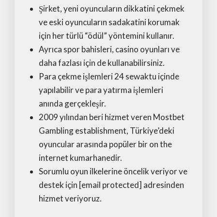
Şirket, yeni oyuncuların dikkatini çekmek
ve eski oyuncuların sadakatini korumak
için her türlü “ödül” yöntemini kullanır.
Ayrıca spor bahisleri, casino oyunları ve
daha fazlası için de kullanabilirsiniz.
Para çekme işlemleri 24 sewaktu içinde
yapılabilir ve para yatırma işlemleri
anında gerçekleşir.
2009 yılından beri hizmet veren Mostbet
Gambling establishment, Türkiye’deki
oyuncular arasında popüler bir on the
internet kumarhanedir.
Sorumlu oyun ilkelerine öncelik veriyor ve
destek için [email protected] adresinden
hizmet veriyoruz.