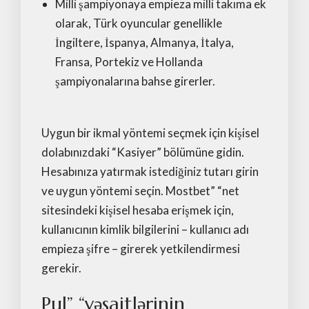
Milli şampiyonaya empieza milli takıma ek
olarak, Türk oyuncular genellikle
İngiltere, İspanya, Almanya, İtalya,
Fransa, Portekiz ve Hollanda
şampiyonalarına bahse girerler.
Uygun bir ikmal yöntemi seçmek için kişisel
dolabınızdaki “Kasiyer” bölümüne gidin.
Hesabınıza yatırmak istediğiniz tutarı girin
ve uygun yöntemi seçin. Mostbet” “net
sitesindeki kişisel hesaba erişmek için,
kullanıcının kimlik bilgilerini – kullanıcı adı
empieza şifre – girerek yetkilendirmesi
gerekir.
Pul” “vəsaitlərinin