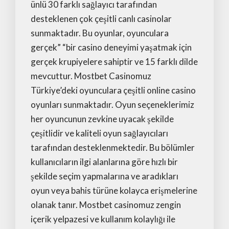
ünlü 30 farklı sağlayıcı tarafından
desteklenen çok çeşitli canlı casinolar
sunmaktadır. Bu oyunlar, oyunculara
gerçek” “bir casino deneyimi yaşatmak için
gerçek krupiyelere sahiptir ve 15 farklı dilde
mevcuttur. Mostbet Casinomuz
Türkiye’deki oyunculara çeşitli online casino
oyunları sunmaktadır. Oyun seçeneklerimiz
her oyuncunun zevkine uyacak şekilde
çeşitlidir ve kaliteli oyun sağlayıcıları
tarafından desteklenmektedir. Bu bölümler
kullanıcıların ilgi alanlarına göre hızlı bir
şekilde seçim yapmalarına ve aradıkları
oyun veya bahis türüne kolayca erişmelerine
olanak tanır. Mostbet casinomuz zengin
içerik yelpazesi ve kullanım kolaylığı ile