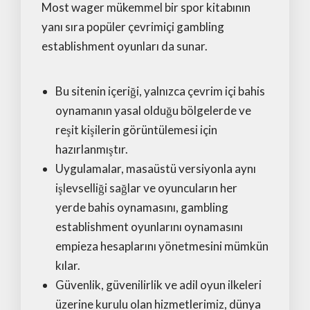
Most wager mükemmel bir spor kitabının
yanı sıra popüler çevrimiçi gambling
establishment oyunları da sunar.
Bu sitenin içeriği, yalnızca çevrim içi bahis
oynamanın yasal olduğu bölgelerde ve
reşit kişilerin görüntülemesi için
hazırlanmıştır.
Uygulamalar, masaüstü versiyonla aynı
işlevselliği sağlar ve oyuncuların her
yerde bahis oynamasını, gambling
establishment oyunlarını oynamasını
empieza hesaplarını yönetmesini mümkün
kılar.
Güvenlik, güvenilirlik ve adil oyun ilkeleri
üzerine kurulu olan hizmetlerimiz, dünya