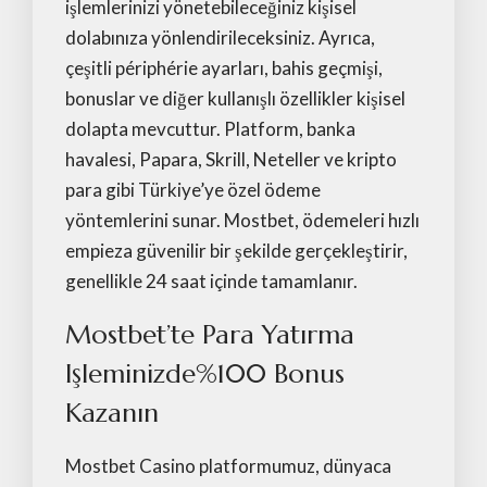
işlemlerinizi yönetebileceğiniz kişisel
dolabınıza yönlendirileceksiniz. Ayrıca,
çeşitli périphérie ayarları, bahis geçmişi,
bonuslar ve diğer kullanışlı özellikler kişisel
dolapta mevcuttur. Platform, banka
havalesi, Papara, Skrill, Neteller ve kripto
para gibi Türkiye’ye özel ödeme
yöntemlerini sunar. Mostbet, ödemeleri hızlı
empieza güvenilir bir şekilde gerçekleştirir,
genellikle 24 saat içinde tamamlanır.
Mostbet’te Para Yatırma
Işleminizde%100 Bonus
Kazanın
Mostbet Casino platformumuz, dünyaca