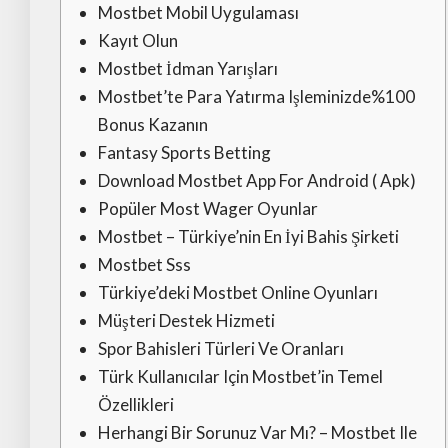
Mostbet Mobil Uygulaması
Kayıt Olun
Mostbet İdman Yarışları
Mostbet’te Para Yatırma Işleminizde%100
Bonus Kazanın
Fantasy Sports Betting
Download Mostbet App For Android ( Apk)
Popüler Most Wager Oyunlar
Mostbet – Türkiye’nin En İyi Bahis Şirketi
Mostbet Sss
Türkiye’deki Mostbet Online Oyunları
Müşteri Destek Hizmeti
Spor Bahisleri Türleri Ve Oranları
Türk Kullanıcılar Için Mostbet’in Temel
Özellikleri
Herhangi Bir Sorunuz Var Mı? – Mostbet Ile