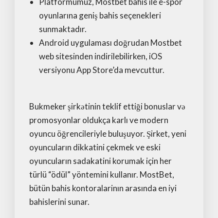
Platformumuz, Mostbet bahis ile e-spor
oyunlarına geniş bahis seçenekleri
sunmaktadır.
Android uygulaması doğrudan Mostbet
web sitesinden indirilebilirken, iOS
versiyonu App Store’da mevcuttur.
Bukmeker şirkətinin teklif ettiği bonuslar və
promosyonlar oldukça karlı ve modern
oyuncu öğrencileriyle buluşuyor. Şirket, yeni
oyuncuların dikkatini çekmek ve eski
oyuncuların sadakatini korumak için her
türlü “ödül” yöntemini kullanır. MostBet,
bütün bahis kontoralarinın arasında en iyi
bahislerini sunar.