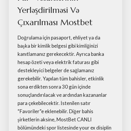
Yerləşdirilməsi Və
Çıxarılması Mostbet
Doğrulama için pasaport, ehliyet ya da
başka bir kimlik belgesi gibi kimliğinizi
kanıtlamanız gerekecektir. Ayrıca banka
hesap özeti veya elektrik faturası gibi
destekleyici belgeler de sağlamanız
gerekebilir. Yapılan tüm bahisler, etkinlik
sona erdikten sonra 30 gün içinde
sonuçlandırılacak ve ardından kazananlar
para çekebilecektir. İstenilen satır
“Favoriler”e eklenebilir. Diğer bahis
şirketlerin aksine, MostBet CANLI
bölümündeki spor listesinde your ex disiplin