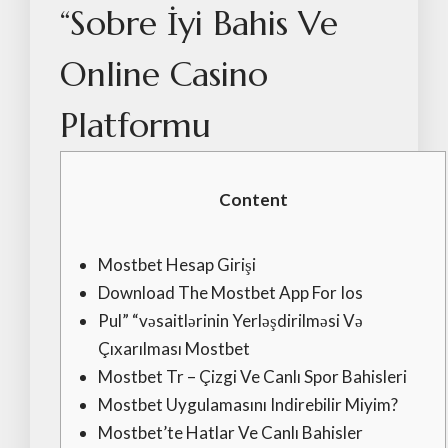
“Sobre İyi Bahis Ve
Online Casino
Platformu
Content
Mostbet Hesap Girişi
Download The Mostbet App For Ios
Pul” “vəsaitlərinin Yerləşdirilməsi Və
Çıxarılması Mostbet
Mostbet Tr – Çizgi Ve Canlı Spor Bahisleri
Mostbet Uygulamasını Indirebilir Miyim?
Mostbet’te Hatlar Ve Canlı Bahisler