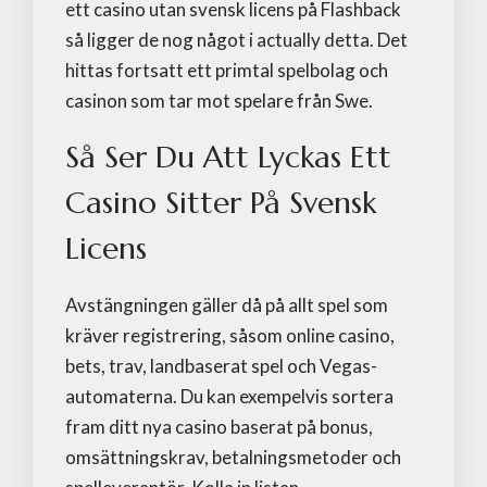
ett casino utan svensk licens på Flashback
så ligger de nog något i actually detta. Det
hittas fortsatt ett primtal spelbolag och
casinon som tar mot spelare från Swe.
Så Ser Du Att Lyckas Ett
Casino Sitter På Svensk
Licens
Avstängningen gäller då på allt spel som
kräver registrering, såsom online casino,
bets, trav, landbaserat spel och Vegas-
automaterna. Du kan exempelvis sortera
fram ditt nya casino baserat på bonus,
omsättningskrav, betalningsmetoder och