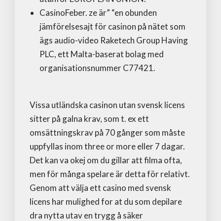
CasinoFeber. ze är” “en obunden
jämförelsesajt för casinon på nätet som
ägs audio-video Raketech Group Having
PLC, ett Malta-baserat bolag med
organisationsnummer C77421.
Vissa utländska casinon utan svensk licens
sitter på galna krav, som t. ex ett
omsättningskrav på 70 gånger som måste
uppfyllas inom three or more eller 7 dagar.
Det kan va okej om du gillar att filma ofta,
men för många spelare är detta för relativt.
Genom att välja ett casino med svensk
licens har mulighed for at du som depilare
dra nytta utav en trygg å säker