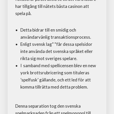
har tillgång till nätets bästa casinon att
spela på.
Detta bidrar till en smidig och
användarvänlig transaktionsprocess.
Enligt svensk lag” “får dessa spelsidor
inte använda det svenska språket eller
rikta sig mot sveriges spelare.
I samband med spellicensen blev en new
york brottsrubricering som tituleras
’spelfusk’ gällande, och ett led för att
komma tillrätta med detta problem.
Denna separation tog den svenska
spelmarknaden från ett spelmonopol till