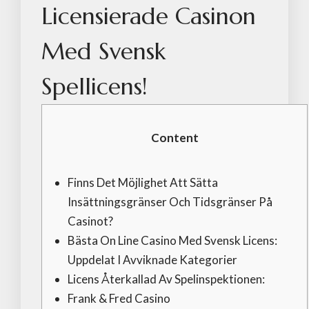
Licensierade Casinon
Med Svensk
Spellicens!
Content
Finns Det Möjlighet Att Sätta
Insättningsgränser Och Tidsgränser På
Casinot?
Bästa On Line Casino Med Svensk Licens:
Uppdelat I Avviknade Kategorier
Licens Återkallad Av Spelinspektionen:
Frank & Fred Casino