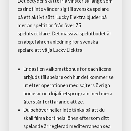
Det betyder skattefria vinster så länge som
casinot inte vänder sig till svenska spelare
på ett aktivt sätt. Lucky Elektra bjuder på
mer än speltitlar från över 75
spelutvecklare. Det massiva spelutbudet är
en abgefahren anledning för svenska
spelare att välja Lucky Elektra.
Endast en välkomstbonus for each licens
erbjuds till spelare och hur det kommer se
ut efter operationen med sajters övriga
bonusar och lojalitetsprogram med mera
återstår fortfarande att ze.
Du behöver heller inte tänka på att du
skall filma bort hela lönen eftersom ditt
spelande är reglerad mediterranean sea