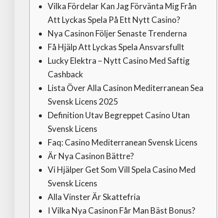
Vilka Fördelar Kan Jag Förvänta Mig Från
Att Lyckas Spela På Ett Nytt Casino?
Nya Casinon Följer Senaste Trenderna
Få Hjälp Att Lyckas Spela Ansvarsfullt
Lucky Elektra – Nytt Casino Med Saftig
Cashback
Lista Över Alla Casinon Mediterranean Sea
Svensk Licens 2025
Definition Utav Begreppet Casino Utan
Svensk Licens
Faq: Casino Mediterranean Svensk Licens
Är Nya Casinon Bättre?
Vi Hjälper Get Som Vill Spela Casino Med
Svensk Licens
Alla Vinster Är Skattefria
I Vilka Nya Casinon Får Man Bäst Bonus?