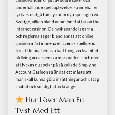
casinovärlden 6 njut av sobre säker och
underhållande spelupplevelse. Få innehåller
lyckats undgå family room nya spellagen we
Sverige, vilken bland annat innefattar on the
internet casinon. De nyskapande lagarna
och reglerna säger bland annat att online
casinon måste inneha en svensk spellicens
för att kunna bedriva bad thing verksamhet
på living area svenska marknaden. I och med
att lyckas du spelar på så kallade Simply no
Account Casinon så är det ett måste att
man skall kunna göra insättningar och uttag
snabbt och smidigt utan krångel.
Hur Löser Man En
Tvist Med Ett