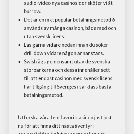
audio-video nya casinosidor sköter vi åt
burrow.
Det är en mkt populär betalningsmetod 6
används av många casinon, både med och
utan svensk licens.
Läs gärna vidare nedan innan du söker
drill down vidare någon annanstans.
Swish ägs gemensamt utav de svenska
storbankerna och dessa innehåller sett
till att endast casinon med svensk licens
har tillgång till Sveriges i särklass bästa
betalningsmetod.
Utforska våra fem favoritcasinon just just
nu för att finna ditt nästa äventyr i