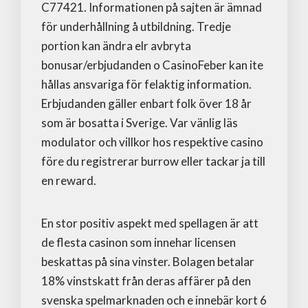
C77421. Informationen på sajten är ämnad
för underhållning å utbildning. Tredje
portion kan ändra elr avbryta
bonusar/erbjudanden o CasinoFeber kan ite
hållas ansvariga för felaktig information.
Erbjudanden gäller enbart folk över 18 år
som är bosatta i Sverige. Var vänlig läs
modulator och villkor hos respektive casino
före du registrerar burrow eller tackar ja till
en reward.
En stor positiv aspekt med spellagen är att
de flesta casinon som innehar licensen
beskattas på sina vinster. Bolagen betalar
18% vinstskatt från deras affärer på den
svenska spelmarknaden och e innebär kort 6