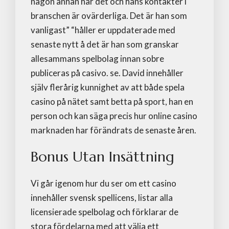
någon annan har det och hans kontakter i
branschen är ovärderliga. Det är han som
vanligast” “håller er uppdaterade med
senaste nytt å det är han som granskar
allesammans spelbolag innan sobre
publiceras på casivo. se. David innehåller
själv flerårig kunnighet av att både spela
casino på nätet samt betta på sport, han en
person och kan säga precis hur online casino
marknaden har förändrats de senaste åren.
Bonus Utan Insättning
Vi går igenom hur du ser om ett casino
innehåller svensk spellicens, listar alla
licensierade spelbolag och förklarar de
stora fördelarna med att välja ett