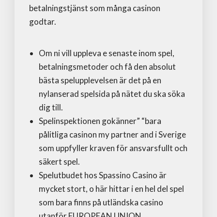
betalningstjänst som många casinon
godtar.
Om ni vill uppleva e senaste inom spel,
betalningsmetoder och få den absolut
bästa spelupplevelsen är det på en
nylanserad spelsida på nätet du ska söka
dig till.
Spelinspektionen gokänner” “bara
pålitliga casinon my partner and i Sverige
som uppfyller kraven för ansvarsfullt och
säkert spel.
Spelutbudet hos Spassino Casino är
mycket stort, o här hittar i en hel del spel
som bara finns på utländska casino
utanför EUROPEAN UNION.