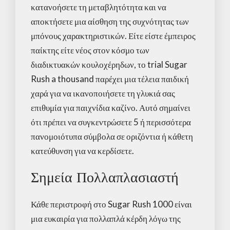
κατανοήσετε τη μεταβλητότητα και να
αποκτήσετε μια αίσθηση της συχνότητας των
μπόνους χαρακτηριστικών. Είτε είστε έμπειρος
παίκτης είτε νέος στον κόσμο των
διαδικτυακών κουλοχέρηδων, το trial Sugar
Rush a thousand παρέχει μια τέλεια παιδική
χαρά για να ικανοποιήσετε τη γλυκιά σας
επιθυμία για παιχνίδια καζίνο. Αυτό σημαίνει
ότι πρέπει να συγκεντρώσετε 5 ή περισσότερα
πανομοιότυπα σύμβολα σε οριζόντια ή κάθετη
κατεύθυνση για να κερδίσετε.
Σημεία Πολλαπλασιαστή
Κάθε περιστροφή στο Sugar Rush 1000 είναι
μια ευκαιρία για πολλαπλά κέρδη λόγω της