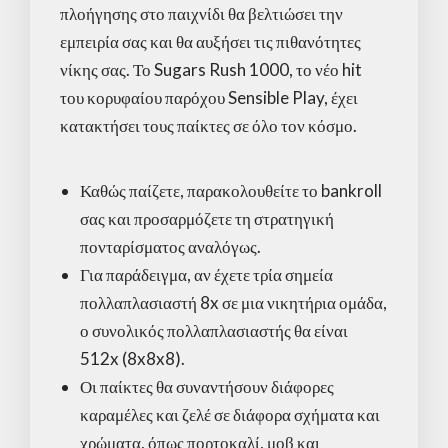
πλοήγησης στο παιχνίδι θα βελτιώσει την
εμπειρία σας και θα αυξήσει τις πιθανότητες
νίκης σας. Το Sugars Rush 1000, το νέο hit
του κορυφαίου παρόχου Sensible Play, έχει
κατακτήσει τους παίκτες σε όλο τον κόσμο.
Καθώς παίζετε, παρακολουθείτε το bankroll
σας και προσαρμόζετε τη στρατηγική
πονταρίσματος αναλόγως.
Για παράδειγμα, αν έχετε τρία σημεία
πολλαπλασιαστή 8x σε μια νικητήρια ομάδα,
ο συνολικός πολλαπλασιαστής θα είναι
512x (8x8x8).
Οι παίκτες θα συναντήσουν διάφορες
καραμέλες και ζελέ σε διάφορα σχήματα και
χρώματα, όπως πορτοκαλί, μοβ και