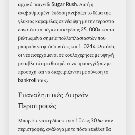
αρχικό παιχνίδι Sugar Rush. Αυτή η
αναβαθμισμένη έκδοση ανεβάζει το θέμα της
γλυκιάς καραμέλας σε νέα ύψη με την τεράστια
δυνατότητα μέγιστου κέρδους 25. 000x και τα
βελτιωμένα σημεία πολλαπλασιαστών που
μπορούν να φτάσουν έως και 1. 024x. Ωστόσο,
οι νεοεισερχόμενοι σε κουλοχέρηδες με υψηλή
μεταβλητότητα θα πρέπει να προσεγγίζουν με
προσοχή και να διαχειρίζονται με σύνεση το
bankroll τους.
Επαναληπτικές Δωρεάν
Περιστροφές
Μπορείτε να κερδίσετε από 10 έως 30 δωρεάν
περιστροφές, ανάλογα με το πόσα scatter θα