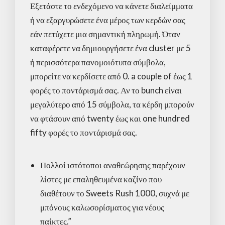
Εξετάστε το ενδεχόμενο να κάνετε διαλείμματα
ή να εξαργυρώσετε ένα μέρος των κερδών σας
εάν πετύχετε μια σημαντική πληρωμή. Όταν
καταφέρετε να δημιουργήσετε ένα cluster με 5
ή περισσότερα πανομοιότυπα σύμβολα,
μπορείτε να κερδίσετε από 0. a couple of έως 1
φορές το ποντάρισμά σας. Αν το bunch είναι
μεγαλύτερο από 15 σύμβολα, τα κέρδη μπορούν
να φτάσουν από twenty έως και one hundred
fifty φορές το ποντάρισμά σας.
Πολλοί ιστότοποι αναθεώρησης παρέχουν
λίστες με επαληθευμένα καζίνο που
διαθέτουν το Sweets Rush 1000, συχνά με
μπόνους καλωσορίσματος για νέους
παίκτες.”