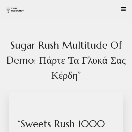
Sugar Rush Multitude Of
Demo: Πάρτε Τα Γλυκά Σας
Κέρδη”
“Sweets Rush 1000