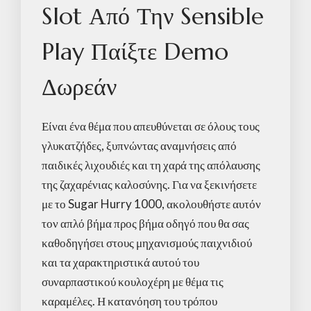
Slot Από Την Sensible
Play Παίξτε Demo
Δωρεάν
Είναι ένα θέμα που απευθύνεται σε όλους τους
γλυκατζήδες, ξυπνώντας αναμνήσεις από
παιδικές λιχουδιές και τη χαρά της απόλαυσης
της ζαχαρένιας καλοσύνης. Για να ξεκινήσετε
με το Sugar Hurry 1000, ακολουθήστε αυτόν
τον απλό βήμα προς βήμα οδηγό που θα σας
καθοδηγήσει στους μηχανισμούς παιχνιδιού
και τα χαρακτηριστικά αυτού του
συναρπαστικού κουλοχέρη με θέμα τις
καραμέλες. Η κατανόηση του τρόπου