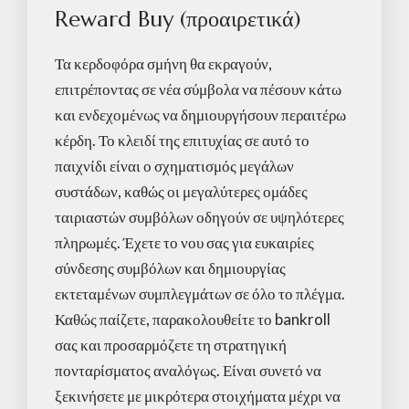
Reward Buy (προαιρετικά)
Τα κερδοφόρα σμήνη θα εκραγούν,
επιτρέποντας σε νέα σύμβολα να πέσουν κάτω
και ενδεχομένως να δημιουργήσουν περαιτέρω
κέρδη. Το κλειδί της επιτυχίας σε αυτό το
παιχνίδι είναι ο σχηματισμός μεγάλων
συστάδων, καθώς οι μεγαλύτερες ομάδες
ταιριαστών συμβόλων οδηγούν σε υψηλότερες
πληρωμές. Έχετε το νου σας για ευκαιρίες
σύνδεσης συμβόλων και δημιουργίας
εκτεταμένων συμπλεγμάτων σε όλο το πλέγμα.
Καθώς παίζετε, παρακολουθείτε το bankroll
σας και προσαρμόζετε τη στρατηγική
πονταρίσματος αναλόγως. Είναι συνετό να
ξεκινήσετε με μικρότερα στοιχήματα μέχρι να