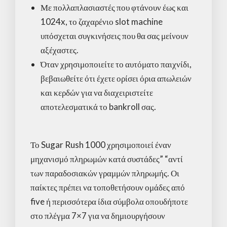
Με πολλαπλασιαστές που φτάνουν έως και
1024x, το ζαχαρένιο slot machine
υπόσχεται συγκινήσεις που θα σας μείνουν
αξέχαστες.
Όταν χρησιμοποιείτε το αυτόματο παιχνίδι,
βεβαιωθείτε ότι έχετε ορίσει όρια απωλειών
και κερδών για να διαχειριστείτε
αποτελεσματικά το bankroll σας.
Το Sugar Rush 1000 χρησιμοποιεί έναν
μηχανισμό πληρωμών κατά συστάδες” “αντί
των παραδοσιακών γραμμών πληρωμής. Οι
παίκτες πρέπει να τοποθετήσουν ομάδες από
five ή περισσότερα ίδια σύμβολα οπουδήποτε
στο πλέγμα 7×7 για να δημιουργήσουν