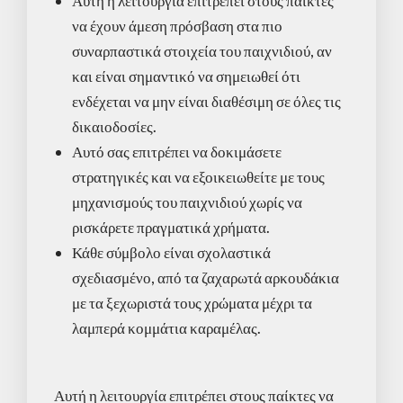
Αυτή η λειτουργία επιτρέπει στους παίκτες
να έχουν άμεση πρόσβαση στα πιο
συναρπαστικά στοιχεία του παιχνιδιού, αν
και είναι σημαντικό να σημειωθεί ότι
ενδέχεται να μην είναι διαθέσιμη σε όλες τις
δικαιοδοσίες.
Αυτό σας επιτρέπει να δοκιμάσετε
στρατηγικές και να εξοικειωθείτε με τους
μηχανισμούς του παιχνιδιού χωρίς να
ρισκάρετε πραγματικά χρήματα.
Κάθε σύμβολο είναι σχολαστικά
σχεδιασμένο, από τα ζαχαρωτά αρκουδάκια
με τα ξεχωριστά τους χρώματα μέχρι τα
λαμπερά κομμάτια καραμέλας.
Αυτή η λειτουργία επιτρέπει στους παίκτες να