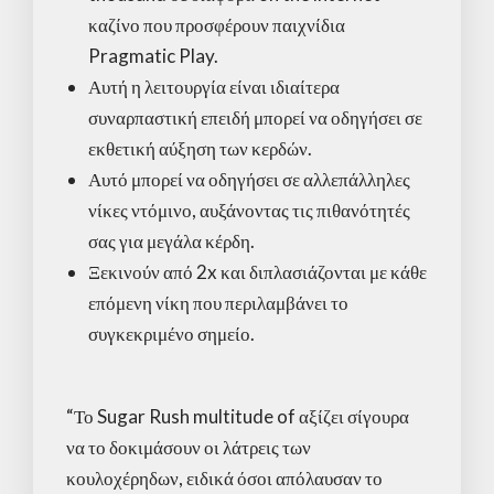
καζίνο που προσφέρουν παιχνίδια
Pragmatic Play.
Αυτή η λειτουργία είναι ιδιαίτερα
συναρπαστική επειδή μπορεί να οδηγήσει σε
εκθετική αύξηση των κερδών.
Αυτό μπορεί να οδηγήσει σε αλλεπάλληλες
νίκες ντόμινο, αυξάνοντας τις πιθανότητές
σας για μεγάλα κέρδη.
Ξεκινούν από 2x και διπλασιάζονται με κάθε
επόμενη νίκη που περιλαμβάνει το
συγκεκριμένο σημείο.
“Το Sugar Rush multitude of αξίζει σίγουρα
να το δοκιμάσουν οι λάτρεις των
κουλοχέρηδων, ειδικά όσοι απόλαυσαν το