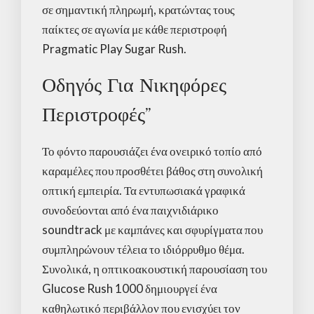
σε σημαντική πληρωμή, κρατώντας τους
παίκτες σε αγωνία με κάθε περιστροφή
Pragmatic Play Sugar Rush
.
Οδηγός Για Νικηφόρες
Περιστροφές”
Το φόντο παρουσιάζει ένα ονειρικό τοπίο από
καραμέλες που προσθέτει βάθος στη συνολική
οπτική εμπειρία. Τα εντυπωσιακά γραφικά
συνοδεύονται από ένα παιχνιδιάρικο
soundtrack με καμπάνες και σφυρίγματα που
συμπληρώνουν τέλεια το ιδιόρρυθμο θέμα.
Συνολικά, η οπτικοακουστική παρουσίαση του
Glucose Rush 1000 δημιουργεί ένα
καθηλωτικό περιβάλλον που ενισχύει τον