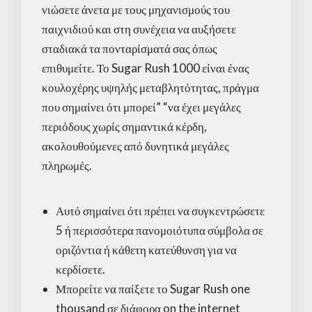
νιώσετε άνετα με τους μηχανισμούς του
παιχνιδιού και στη συνέχεια να αυξήσετε
σταδιακά τα πονταρίσματά σας όπως
επιθυμείτε. Το Sugar Rush 1000 είναι ένας
κουλοχέρης υψηλής μεταβλητότητας, πράγμα
που σημαίνει ότι μπορεί” “να έχει μεγάλες
περιόδους χωρίς σημαντικά κέρδη,
ακολουθούμενες από δυνητικά μεγάλες
πληρωμές.
Αυτό σημαίνει ότι πρέπει να συγκεντρώσετε
5 ή περισσότερα πανομοιότυπα σύμβολα σε
οριζόντια ή κάθετη κατεύθυνση για να
κερδίσετε.
Μπορείτε να παίξετε το Sugar Rush one
thousand σε διάφορα on the internet