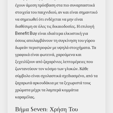
έχουν άμεση πρόσβαση στα πιο συναρπαστικά
στοιχεία του παιχνιδιού, αν και είναι σημαντικό
να σημειωθεί ότι ενδέχεται να μην είναι
διαθέσιμη σε όλες τις δικαιοδοσίες. Η επιλογή
Benefit Buy είναι ιδιαίτερα ελκυστική για
όσους απολαμβάνουν τη συγκίνηση του γύρου
δωρεάν περιστροφών με υψηλά στοιχήματα. Τα
γραφικά είναι φωτεινά, χαρούμενα και
ξεχειλίζουν από ζαχαρένιες λεπτομέρειες που
ζωντανεύουν τον κόσμο των γλυκών. Κάθε
σύμβολο είναι σχολαστικά σχεδιασμένο, από τα
ζαχαρωτά αρκουδάκια με τα ξεχωριστά τους
χρώματα μέχρι τα λαμπερά κομμάτια
καραμέλας.
Βήμα Seven: Χρήση Του