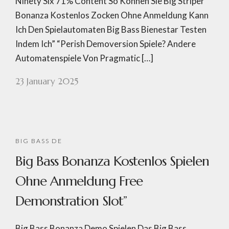
Ninety Six 71% Content So Können Sie Big Striper
Bonanza Kostenlos Zocken Ohne Anmeldung Kann
Ich Den Spielautomaten Big Bass Bienestar Testen
Indem Ich” “Perish Demoversion Spiele? Andere
Automatenspiele Von Pragmatic […]
23 January 2025
BIG BASS DE
Big Bass Bonanza Kostenlos Spielen
Ohne Anmeldung Free
Demonstration Slot”
Big Bass Bonanza Demo Spielen Das Big Bass