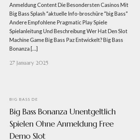
Anmeldung Content Die Besondersten Casinos Mit
Big Bass Splash “aktuelle Info-broschüre “big Bass”
Andere Empfohlene Pragmatic Play Spiele
Spielanleitung Und Beschreibung Wer Hat Den Slot
Machine Game Big Bass Paz Entwickelt? Big Bass
Bonanza […]
27 January 2025
BIG BASS DE
Big Bass Bonanza Unentgeltlich
Spielen Ohne Anmeldung Free
Demo Slot