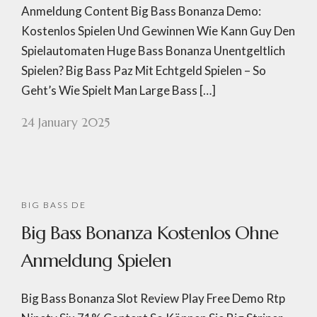
Anmeldung Content Big Bass Bonanza Demo:
Kostenlos Spielen Und Gewinnen Wie Kann Guy Den
Spielautomaten Huge Bass Bonanza Unentgeltlich
Spielen? Big Bass Paz Mit Echtgeld Spielen – So
Geht’s Wie Spielt Man Large Bass […]
24 January 2025
BIG BASS DE
Big Bass Bonanza Kostenlos Ohne
Anmeldung Spielen
Big Bass Bonanza Slot Review Play Free Demo Rtp