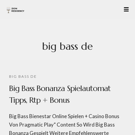
big bass de
BIG BASS DE
Big Bass Bonanza Spielautomat
Tipps, Rtp + Bonus
Big Bass Bienestar Online Spielen + Casino Bonus
Von Pragmatic Play” Content So Wird Big Bass
Bonanza Gespielt Weitere Empfehlenswerte