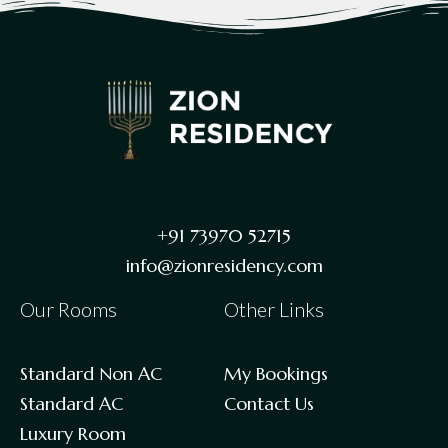
+91 73970 52715
info@zionresidency.com
Our Rooms
Other Links
Standard Non AC
My Bookings
Standard AC
Contact Us
Luxury Room